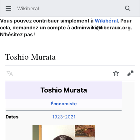
Wikiberal
Ouvrir le menu principal
Reche
Vous pouvez contribuer simplement à
Wikibéral
. Pour
cela, demandez un compte à adminwiki@liberaux.org.
N'hésitez pas !
Toshio Murata
Langue
Suivre
Modifier
Toshio Murata
Économiste
Dates
1923
-
2021