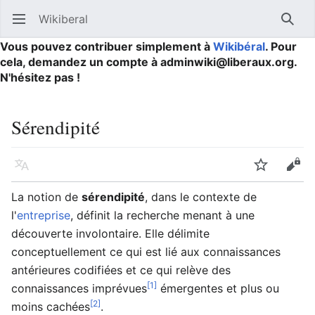
Wikiberal
Ouvrir le menu principal
Reche
Vous pouvez contribuer simplement à
Wikibéral
. Pour
cela, demandez un compte à adminwiki@liberaux.org.
N'hésitez pas !
Sérendipité
Langue
Suivre
Modifier
La notion de
sérendipité
, dans le contexte de
l'
entreprise
, définit la recherche menant à une
découverte involontaire. Elle délimite
conceptuellement ce qui est lié aux connaissances
antérieures codifiées et ce qui relève des
[1]
connaissances imprévues
émergentes et plus ou
[2]
moins cachées
.