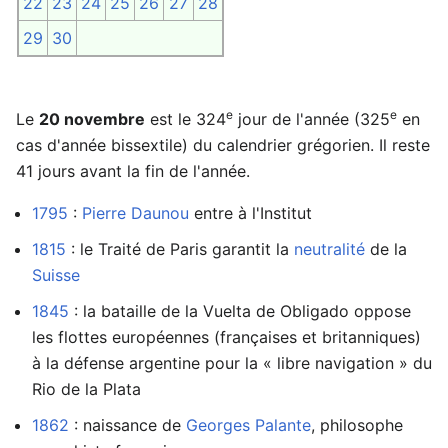
22
23
24
25
26
27
28
29
30
e
e
Le
20 novembre
est le 324
jour de l'année (325
en
cas d'année bissextile) du calendrier grégorien. Il reste
41 jours avant la fin de l'année.
1795
:
Pierre Daunou
entre à l'Institut
1815
: le Traité de Paris garantit la
neutralité
de la
Suisse
1845
: la bataille de la Vuelta de Obligado oppose
les flottes européennes (françaises et britanniques)
à la défense argentine pour la « libre navigation » du
Rio de la Plata
1862
: naissance de
Georges Palante
, philosophe