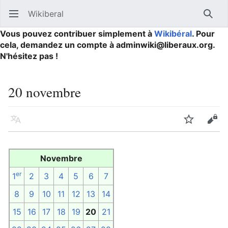
Wikiberal
Ouvrir le menu principal
Reche
Vous pouvez contribuer simplement à
Wikibéral
. Pour
cela, demandez un compte à adminwiki@liberaux.org.
N'hésitez pas !
20 novembre
Langue
Suivre
Modifier
Novembre
er
1
2
3
4
5
6
7
8
9
10
11
12
13
14
15
16
17
18
19
20
21