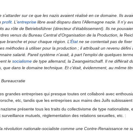
e s'attarder sur ce que les nazis avaient réalisé en ce domaine. Ils ava
du
profit
. L'
entreprise
libre avait disparu dans l'Allemagne nazie. Il n'y ava
its au rôle de
Betriebsführer
(directeur d'établissement). Ils ne pouvaien
rdres venus du Bureau Central d'Organisation de la Production, le
Reic
que branche et pour chaque région. L’
État
ne se contentait pas de fixer l
es méthodes à utiliser pour la production ; il attribuait un revenu défini
nnaire salarié. Pareil système n'avait, à part l'emploi de quelques ter
ment le
socialisme
de type allemand, la
Zwangwirtschaff
. Il ne différai
s, que dans le domaine technique. Et c'était, évidemment, au même titr
 Bureaucratie
des grandes entreprises qui presque toutes ont collaboré avec enthousi
sche, etc, tandis que les entreprises aux mains des Juifs subissaient 
isme présente tous les traits du collectivisme de type nationaliste, et
surveillance mutuels, règlementation des relations sexuelles, etc. :
 la révolution nationale-socialiste comme une Contre-Renaissance ne savai