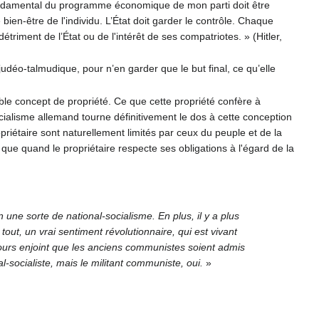
e fondamental du programme économique de mon parti doit être
 bien-être de l'individu. L’État doit garder le contrôle. Chaque
détriment de l’État ou de l'intérêt de ses compatriotes. » (Hitler,
judéo-talmudique, pour n’en garder que le but final, ce qu’elle
able concept de propriété. Ce que cette propriété confère à
e socialisme allemand tourne définitivement le dos à cette conception
ropriétaire sont naturellement limités par ceux du peuple et de la
é que quand le propriétaire respecte ses obligations à l'égard de la
une sorte de national-socialisme. En plus, il y a plus
out, un vrai sentiment révolutionnaire, qui est vivant
toujours enjoint que les anciens communistes soient admis
al-socialiste, mais le militant communiste, oui.
»