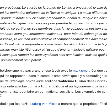
 un précédent. Le succès de la bande de Lénine a encouragé le clan de M
é les méthodes politiques de la Russie soviétique. La seule différence
grande minorité aux élections précédant leur coup d'État que les bolc
mité les tactiques bolcheviques pour prendre le pouvoir. Ils ont copié 
ilégié de ce parti et de ses membres dans la vie publique, la position su
ur combattre leurs gouvernements nationaux, pour faire du sabotage et d
nsulaire, l'exécution administrative et l'emprisonnement des adversaire
xilés. Ils ont même emprunté aux marxistes des absurdités comme la faç
arade marxiste (Genosse) et l'usage d'une terminologie militaire pour t
r sous quel rapport les deux systèmes sont semblables, mais en quoi ils
 gouvernement omnipotent
bolchevisme n'a pas grand-chose à voir avec le
marxisme
théorique : 
ui les rapproche : dans le communisme soviétique il y a camouflage de
ype de l'idéologie bolchevique
souligne
Waldemar Gurian
dans
Bolshew
 priorité absolue donné à l'ordre politique et au façonnement de la soc
on communiste peut faire un bon national-socialiste. Les exemples de
[2]
.
abolie par les nazis,
Ludwig von Mises
a montré que la propriété effec