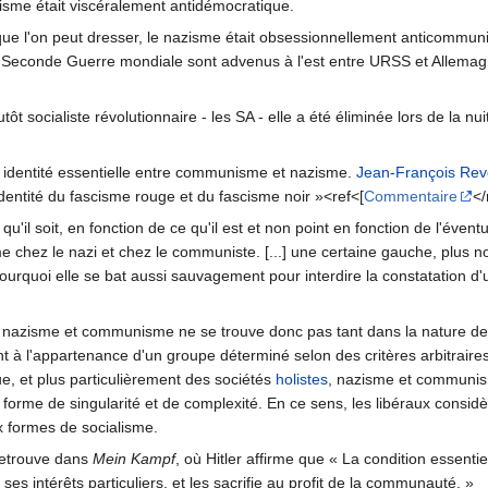
zisme était viscéralement antidémocratique.
ue l'on peut dresser, le nazisme était obsessionnellement anticommun
 la Seconde Guerre mondiale sont advenus à l'est entre URSS et Allema
tôt socialiste révolutionnaire - les SA - elle a été éliminée lors de la nui
ne identité essentielle entre communisme et nazisme.
Jean-François Rev
 identité du fascisme rouge et du fascisme noir »<ref<[
Commentaire
</
'il soit, en fonction de ce qu'il est et non point en fonction de l'évent
ême chez le nazi et chez le communiste. [...] une certaine gauche, plus
 pourquoi elle se bat aussi sauvagement pour interdire la constatation d'
nazisme et communisme ne se trouve donc pas tant dans la nature de le
t à l'appartenance d'un groupe déterminé selon des critères arbitraires
ue, et plus particulièrement des sociétés
holistes
, nazisme et communisme
te forme de singularité et de complexité. En ce sens, les libéraux consi
x formes de socialisme.
 retrouve dans
Mein Kampf
, où Hitler affirme que « La condition essentie
es intérêts particuliers, et les sacrifie au profit de la communauté. »