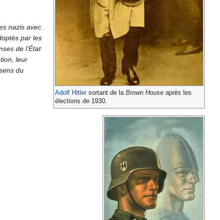
les nazis avec
doptés par les
nses de l’État
tion, leur
 sens du
Adolf Hitler
sortant de la
Brown House
après les
élections de 1930.