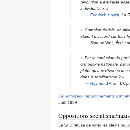
révolution a été l’acte esse
individualiste.
»
—
Friedrich Hayek
,
La R
«
Combien de fois, en Alle
étaient d’accord sur tous le
— Simone Weil,
Écrits 
«
Par la confusion du parti
orthodoxie nationale, par l
plutôt qu'aux rêveries des
dans le totalitarisme ?
»
—
Raymond Aron
,
L'Opi
De nombreux rapprochements sont effe
août 1939.
Oppositions socialisme/nazi
Le SPD refusa de voter les pleins pouvo