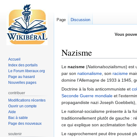
Page
Discussion
Vous pouve
Nazisme
Accueil
Index des portails
Aller
Aller
Le
nazisme
(
Nationalsozialismus
) est
Le Forum liberaux.org
à
à
par son
nationalisme
, son
racisme
mais
Page au hasard
la
la
domine l'Allemagne de 1933 à 1945, 
Nouvelles pages
navigation
recherche
Doctrine à la fois anticommuniste et
col
contribuer
Seconde Guerre mondiale
et l'extermi
Modifications récentes
propagandiste nazi Joseph Goebbels),
Ouvrir un compte
Le national-socialisme présente à la foi
Aide
Bac à sable
traditionnellement plutôt de gauche : rév
Page des nouveaux
ce qui explique son acclimatation faci
Le rapprochement peut être poussé plu
soutenir