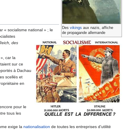
Des
vikings
aux nazis, affiche
r « socialisme national » ; le
de propagande allemande
cialistes
Reich, des
», car la
taient sur ce
éportés à Dachau
s scellés et
ropriétaire en
 encore pour le
tre tous les
amme exige la
nationalisation
de toutes les entreprises d’utilité