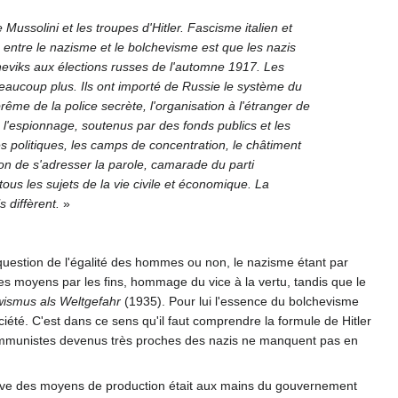
ussolini et les troupes d'Hitler. Fascisme italien et
 entre le nazisme et le bolchevisme est que les nazis
heviks aux élections russes de l'automne 1917. Les
beaucoup plus. Ils ont importé de Russie le système du
prême de la police secrète, l'organisation à l'étranger de
e l'espionnage, soutenus par des fonds publics et les
s politiques, les camps de concentration, le châtiment
on de s'adresser la parole, camarade du parti
ous les sujets de la vie civile et économique. La
 diffèrent.
»
question de l'égalité des hommes ou non, le nazisme étant par
s moyens par les fins, hommage du vice à la vertu, tandis que le
ismus als Weltgefahr
(1935). Pour lui l'essence du bolchevisme
iété. C'est dans ce sens qu'il faut comprendre la formule de Hitler
 communistes devenus très proches des nazis ne manquent pas en
tive des moyens de production était aux mains du gouvernement