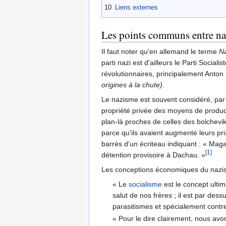
10
Liens externes
Les points communs entre na
Il faut noter qu'en allemand le terme
Na
parti nazi est d'ailleurs le Parti Socia
révolutionnaires, principalement Anton D
origines à la chute)
.
Le nazisme est souvent considéré, pa
propriété privée des moyens de producti
plan-là proches de celles des bolchevik
parce qu'ils avaient augmenté leurs pr
barrés d'un écriteau indiquant : « Maga
[1]
détention provisoire à Dachau. »
Les conceptions économiques du nazisme
« Le
socialisme
est le concept ultim
salut de nos frères ; il est par dess
parasitismes et spécialement contre l
« Pour le dire clairement, nous a