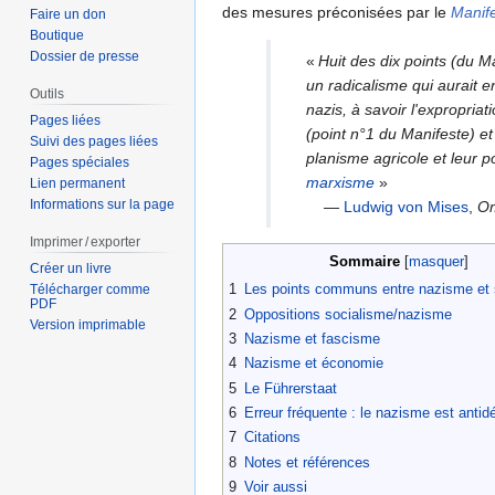
des mesures préconisées par le
Manif
Faire un don
Boutique
Dossier de presse
«
Huit des dix points (du 
un radicalisme qui aurait 
Outils
nazis, à savoir l'expropriat
Pages liées
(point n°1 du Manifeste) et
Suivi des pages liées
planisme agricole et leur p
Pages spéciales
marxisme
»
Lien permanent
Informations sur la page
—
Ludwig von Mises
,
Om
Imprimer / exporter
Sommaire
Créer un livre
1
Les points communs entre nazisme et 
Télécharger comme
PDF
2
Oppositions socialisme/nazisme
Version imprimable
3
Nazisme et fascisme
4
Nazisme et économie
5
Le Führerstaat
6
Erreur fréquente : le nazisme est anti
7
Citations
8
Notes et références
9
Voir aussi