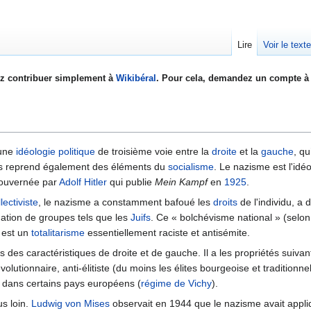
Lire
Voir le text
z contribuer simplement à
Wikibéral
. Pour cela, demandez un compte à 
 une
idéologie
politique
de troisième voie entre la
droite
et la
gauche
, qu
 reprend également des éléments du
socialisme
. Le nazisme est l'idéo
gouvernée par
Adolf Hitler
qui publie
Mein Kampf
en
1925
.
lectiviste
, le nazisme a constamment bafoué les
droits
de l'individu, a
nation de groupes tels que les
Juifs
. Ce « bolchévisme national » (selon
 est un
totalitarisme
essentiellement raciste et antisémite.
s des caractéristiques de droite et de gauche. Il a les propriétés suivan
olutionnaire, anti-élitiste (du moins les élites bourgeoise et traditionnell
le dans certains pays européens (
régime de Vichy
).
s loin.
Ludwig von Mises
observait en 1944 que le nazisme avait appliq