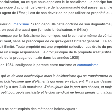
 socialisation, ou ce que nous appelons ici le socialisme. Le princip
le principe d'autorité. Le bien-être de la communauté doit passer avant le
agent de l’État ; il est de son devoir de ne pas utiliser sa propriété au 
nqueur du
marxisme
. Si l’on dépouille cette doctrine de son dogmatisme 
 on peut dire aussi que j’en suis le réalisateur. » (Hitler)
est conçue par le libéralisme économique, est le contraire même du vérit
e qu'il veut, sans se préoccuper de ce qu'exigerait l'intérêt général... L
it illimité. Toute propriété est une propriété collective. Les droits du p
ire un usage responsable. Le droit juridique de la propriété n'est justifi
sable de la propagande nazie dans les années 1930)
en 1934, soulignant la parenté entre nazisme et
communisme
:
qui va devenir bolchevique mais le bolchevisme qui se transformera en 
au bolchevisme que d'éléments qui nous en séparent. Il y a par dessus t
où il y a des Juifs marxistes. J'ai toujours fait la part des choses, et 
 petit bourgeois socialiste et le chef syndical ne feront jamais un nation
nazis se sont inspirés des méthodes bolcheviques :