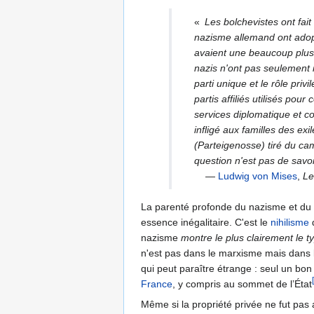
«
Les bolchevistes ont fait
nazisme allemand ont adopt
avaient une beaucoup plus 
nazis n'ont pas seulement i
parti unique et le rôle priv
partis affiliés utilisés po
services diplomatique et co
infligé aux familles des e
(Parteigenosse) tiré du cam
question n'est pas de savoi
—
Ludwig von Mises
,
Le
La parenté profonde du nazisme et du 
essence inégalitaire. C'est le
nihilisme
q
nazisme
montre le plus clairement le t
n'est pas dans le marxisme mais dans la
qui peut paraître étrange : seul un b
France
, y compris au sommet de l’État
Même si la propriété privée ne fut pas 