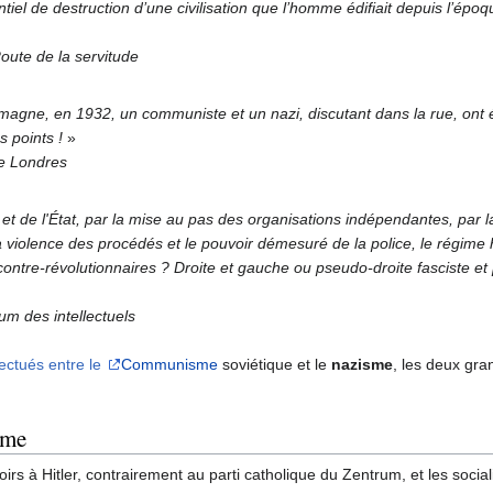
ntiel de destruction d’une civilisation que l’homme édifiait depuis l’épo
oute de la servitude
magne, en 1932, un communiste et un nazi, discutant dans la rue, ont é
s points !
»
de Londres
 et de l'État, par la mise au pas des organisations indépendantes, par 
a violence des procédés et le pouvoir démesuré de la police, le régime 
 contre-révolutionnaires ? Droite et gauche ou pseudo-droite fasciste 
um des intellectuels
ctués entre le
Communisme
soviétique et le
nazisme
, les deux gra
sme
irs à Hitler, contrairement au parti catholique du Zentrum, et les social