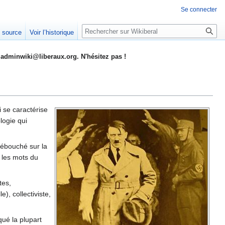
Se connecter
Rechercher
e source
Voir l’historique
adminwiki@liberaux.org. N'hésitez pas !
i se caractérise
logie qui
 débouché sur la
 les mots du
tes,
e), collectiviste,
ué la plupart