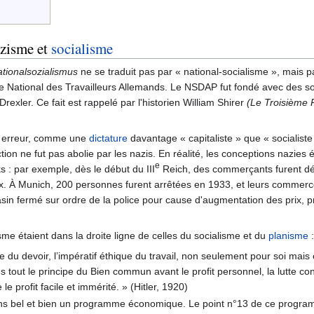
zisme et
socialisme
tionalsozialismus
ne se traduit pas par « national-socialisme », mais pa
liste National des Travailleurs Allemands. Le NSDAP fut fondé avec des so
rexler. Ce fait est rappelé par l'historien William Shirer
(Le Troisième 
r erreur, comme une
dictature
davantage « capitaliste » que « socialiste 
on ne fut pas abolie par les nazis. En réalité, les conceptions nazies é
e
s : par exemple, dès le début du III
Reich, des commerçants furent d
ix. À Munich, 200 personnes furent arrêtées en 1933, et leurs commerce
sin fermé sur ordre de la police pour cause d'augmentation des prix, p
 étaient dans la droite ligne de celles du socialisme et du
planisme
:
e du devoir, l’impératif éthique du travail, non seulement pour soi mais
us tout le principe du Bien commun avant le profit personnel, la lutte con
e profit facile et immérité. » (Hitler, 1920)
vons bel et bien un programme économique. Le point n°13 de ce progr