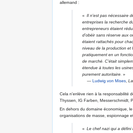
allemand :
«
Il n'est pas nécessaire d
entreprises la recherche 
entrepreneurs étaient rédu
d'obéir sans réserve aux o
étaient rattachés pour cha
niveau de la production et l
pratiquement en un fonctio
de marché. C'était simple
étendue à toutes les usine
purement autoritaire.
»
—
Ludwig von Mises
,
La
Cela n'enlève rien à la responsabilité 
Thyssen, IG Farben, Messerschmidt, Por
En dehors du domaine économique, le naz
organisations de masse, espionnage et 
«
Le chef nazi qui a défini