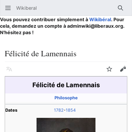
Wikiberal
Ouvrir le menu principal
Reche
Vous pouvez contribuer simplement à
Wikibéral
. Pour
cela, demandez un compte à adminwiki@liberaux.org.
N'hésitez pas !
Félicité de Lamennais
Langue
Suivre
Modifier
Félicité de Lamennais
Philosophe
Dates
1782
-
1854