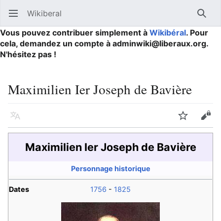
Wikiberal
Ouvrir le menu principal
Reche
Vous pouvez contribuer simplement à
Wikibéral
. Pour
cela, demandez un compte à adminwiki@liberaux.org.
N'hésitez pas !
Maximilien Ier Joseph de Bavière
Langue
Suivre
Modifier
Maximilien Ier Joseph de Bavière
Personnage historique
Dates
1756
-
1825