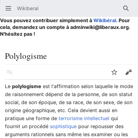
Wikiberal
Ouvrir le menu principal
Reche
Vous pouvez contribuer simplement à
Wikibéral
. Pour
cela, demandez un compte à adminwiki@liberaux.org.
N'hésitez pas !
Polylogisme
Langue
Suivre
Modifier
Le
polylogisme
est l'affirmation selon laquelle le mode
de raisonnement dépend de la personne, de son statut
social, de son époque, de sa race, de son sexe, de son
origine géographique, etc. Cela devient aussi en
pratique une forme de
terrorisme intellectuel
qui
fournit un procédé
sophistique
pour repousser des
arguments rationnels sans même les examiner ou les