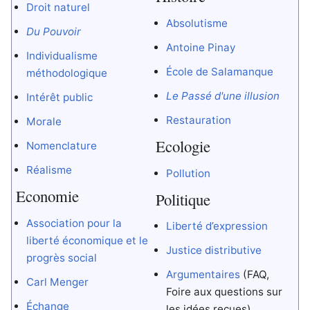
Droit naturel
Absolutisme
Du Pouvoir
Antoine Pinay
Individualisme
École de Salamanque
méthodologique
Le Passé d'une illusion
Intérêt public
Restauration
Morale
Ecologie
Nomenclature
Réalisme
Pollution
Economie
Politique
Association pour la
Liberté d’expression
liberté économique et le
Justice distributive
progrès social
Argumentaires
(FAQ,
Carl Menger
Foire aux questions sur
Échange
les idées reçues)