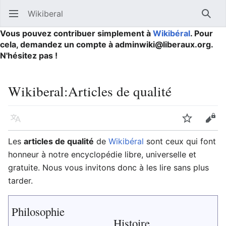
Wikiberal
Ouvrir le menu principal
Reche
Vous pouvez contribuer simplement à
Wikibéral
. Pour
cela, demandez un compte à adminwiki@liberaux.org.
N'hésitez pas !
Wikiberal
:
Articles de qualité
Langue
Suivre
Modifier
Les
articles de qualité
de
Wikibéral
sont ceux qui font
honneur à notre encyclopédie libre, universelle et
gratuite. Nous vous invitons donc à les lire sans plus
tarder.
Philosophie
Histoire