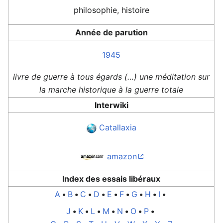
philosophie, histoire
Année de parution
1945
livre de guerre à tous égards (…) une méditation sur
la marche historique à la guerre totale
Interwiki
Catallaxia
amazon
Index des essais libéraux
A
•
B
•
C
•
D
•
E
•
F
•
G
•
H
•
I
•
J
•
K
•
L
•
M
•
N
•
O
•
P
•