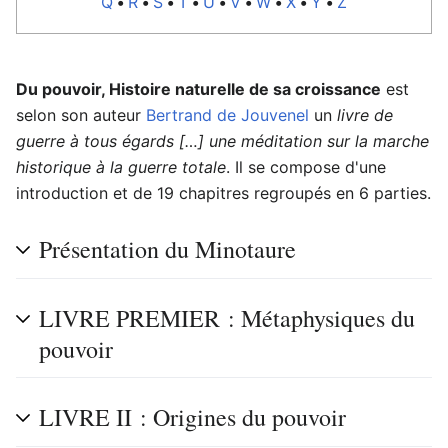
Q
•
R
•
S
•
T
•
U
•
V
•
W
•
X
•
Y
•
Z
Du pouvoir, Histoire naturelle de sa croissance
est
selon son auteur
Bertrand de Jouvenel
un
livre de
guerre à tous égards […] une méditation sur la marche
historique à la guerre totale
. Il se compose d'une
introduction et de 19 chapitres regroupés en 6 parties.
Présentation du Minotaure
LIVRE PREMIER : Métaphysiques du
pouvoir
LIVRE II : Origines du pouvoir