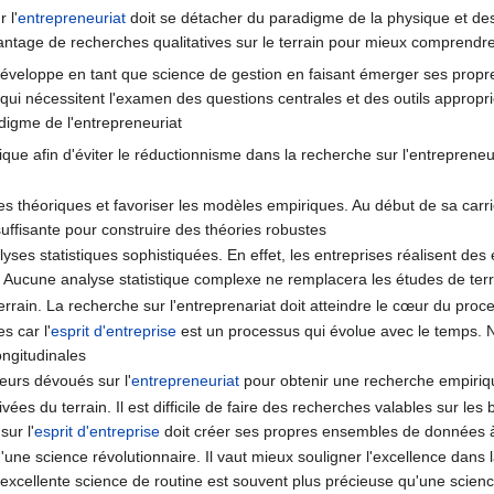
 l'
entrepreneuriat
doit se détacher du paradigme de la physique et des 
antage de recherches qualitatives sur le terrain pour mieux comprendre
éveloppe en tant que science de gestion en faisant émerger ses propres
, qui nécessitent l'examen des questions centrales et des outils appro
digme de l'entrepreneuriat
sique afin d'éviter le réductionnisme dans la recherche sur l'entrepren
es théoriques et favoriser les modèles empiriques. Au début de sa carr
suffisante pour construire des théories robustes
ses statistiques sophistiquées. En effet, les entreprises réalisent de
. Aucune analyse statistique complexe ne remplacera les études de te
terrain. La recherche sur l'entreprenariat doit atteindre le cœur du pr
s car l'
esprit d'entreprise
est un processus qui évolue avec le temps. N
ongitudinales
eurs dévoués sur l'
entrepreneuriat
pour obtenir une recherche empiriqu
s du terrain. Il est difficile de faire des recherches valables sur les 
ur l'
esprit d'entreprise
doit créer ses propres ensembles de données à
'une science révolutionnaire. Il vaut mieux souligner l'excellence dans l
 excellente science de routine est souvent plus précieuse qu'une scienc