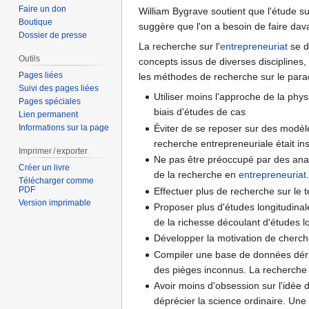
Faire un don
William Bygrave soutient que l'étude sur
Boutique
suggère que l'on a besoin de faire dav
Dossier de presse
La recherche sur l'
entrepreneuriat
se d
Outils
concepts issus de diverses disciplines
Pages liées
les méthodes de recherche sur le para
Suivi des pages liées
Utiliser moins l'approche de la phy
Pages spéciales
biais d'études de cas
Lien permanent
Éviter de se reposer sur des modèl
Informations sur la page
recherche entrepreneuriale était in
Imprimer / exporter
Ne pas être préoccupé par des analy
Créer un livre
de la recherche en
entrepreneuriat
Télécharger comme
PDF
Effectuer plus de recherche sur le 
Version imprimable
Proposer plus d'études longitudinale
de la richesse découlant d'études l
Développer la motivation de cherch
Compiler une base de données dérivée
des pièges inconnus. La recherche s
Avoir moins d'obsession sur l'idée d
déprécier la science ordinaire. Une