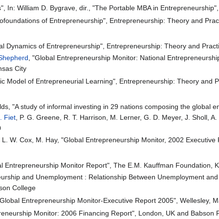
", In: William D. Bygrave, dir., "The Portable MBA in Entrepreneurship
rofoundations of Entrepreneurship", Entrepreneurship: Theory and Prac
ial Dynamics of Entrepreneurship", Entrepreneurship: Theory and Pract
Shepherd
, "Global Entrepreneurship Monitor: National Entrepreneursh
nsas City
ic Model of Entrepreneurial Learning", Entrepreneurship: Theory and P
lds, "A study of informal investing in 29 nations composing the global 
 Fiet
, P. G. Greene, R. T. Harrison, M. Lerner, G. D. Meyer, J. Sholl, A.
0
o, L. W. Cox, M. Hay, "Global Entrepreneurship Monitor, 2002 Executive
al Entrepreneurship Monitor Report", The E.M. Kauffman Foundation, 
eurship and Unemployment : Relationship Between Unemployment and Ent
son College
, "Global Entrepreneurship Monitor-Executive Report 2005", Wellesley
repreneurship Monitor: 2006 Financing Report", London, UK and Babso