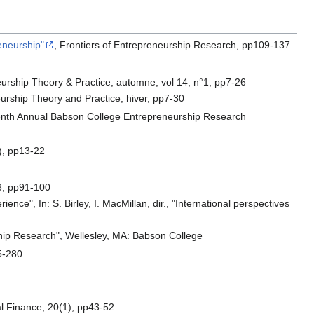
reneurship"
, Frontiers of Entrepreneurship Research, pp109-137
neurship Theory & Practice, automne, vol 14, n°1, pp7-26
rship Theory and Practice, hiver, pp7-30
e Tenth Annual Babson College Entrepreneurship Research
), pp13‐22
°3, pp91-100
ence", In: S. Birley, I. MacMillan, dir., "International perspectives
urship Research", Wellesley, MA: Babson College
55-280
al Finance, 20(1), pp43-52