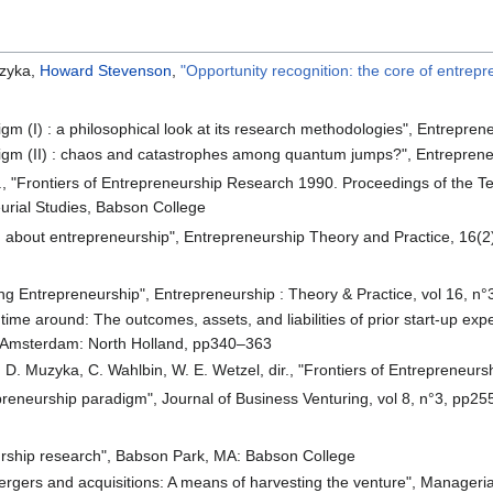
uzyka,
Howard Stevenson
,
"Opportunity recognition: the core of entrep
gm (I) : a philosophical look at its research methodologies", Entrepre
igm (II) : chaos and catastrophes among quantum jumps?", Entrepreneu
 dir., "Frontiers of Entrepreneurship Research 1990. Proceedings of th
urial Studies, Babson College
ng about entrepreneurship", Entrepreneurship Theory and Practice, 16(2
ng Entrepreneurship", Entrepreneurship : Theory & Practice, vol 16, n
time around: The outcomes, assets, and liabilities of prior start-up experi
, Amsterdam: North Holland, pp340–363
ey, D. Muzyka, C. Wahlbin, W. E. Wetzel, dir., "Frontiers of Entreprene
epreneurship paradigm", Journal of Business Venturing, vol 8, n°3, pp2
neurship research", Babson Park, MA: Babson College
Mergers and acquisitions: A means of harvesting the venture", Manageri