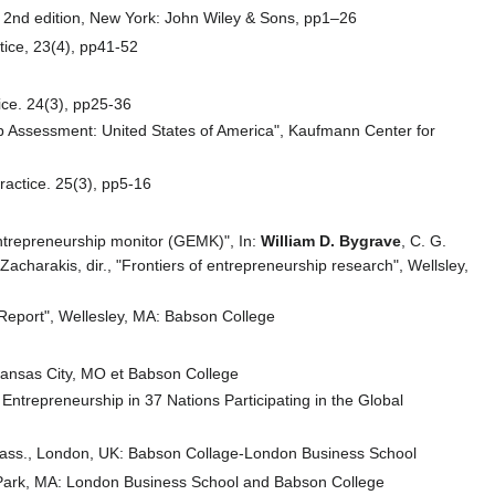
", 2nd edition, New York: John Wiley & Sons, pp1–26
tice, 23(4), pp41-52
ice. 24(3), pp25-36
ip Assessment: United States of America", Kaufmann Center for
ractice. 25(3), pp5-16
entrepreneurship monitor (GEMK)", In:
William D. Bygrave
, C. G.
 Zacharakis, dir., "Frontiers of entrepreneurship research", Wellsley,
 Report", Wellesley, MA: Babson College
Kansas City, MO et Babson College
repreneurship in 37 Nations Participating in the Global
, Mass., London, UK: Babson Collage-London Business School
n Park, MA: London Business School and Babson College