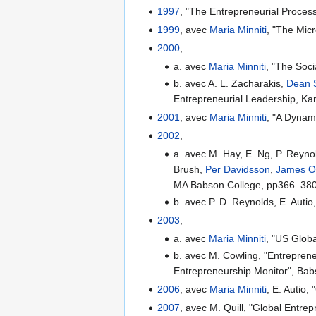
1997
, "The Entrepreneurial Process
1999
, avec
Maria Minniti
, "The Mic
2000
,
a. avec
Maria Minniti
, "The Soc
b. avec A. L. Zacharakis,
Dean 
Entrepreneurial Leadership, Ka
2001
, avec
Maria Minniti
, "A Dynam
2002
,
a. avec M. Hay, E. Ng, P. Reyno
Brush,
Per Davidsson
,
James O.
MA Babson College, pp366–38
b. avec P. D. Reynolds, E. Auti
2003
,
a. avec
Maria Minniti
, "US Glob
b. avec M. Cowling, "Entrepren
Entrepreneurship Monitor", Bab
2006
, avec
Maria Minniti
, E. Autio
2007
, avec M. Quill, "Global Ent