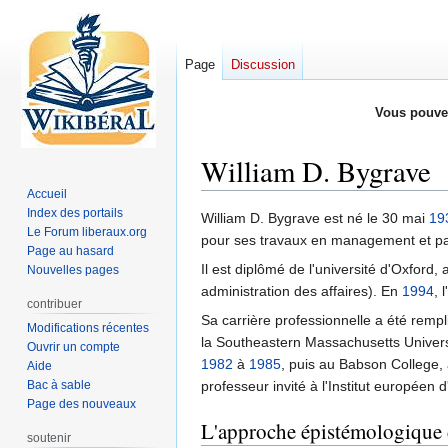
Page
Discussion
Vous pouve
William D. Bygrave
Accueil
Index des portails
Aller
Aller
William D. Bygrave est né le 30 mai
19
Le Forum liberaux.org
à
à
pour ses travaux en management et par
Page au hasard
la
la
Il est diplômé de l'université d'Oxford,
Nouvelles pages
navigation
recherche
administration des affaires). En
1994
, 
contribuer
Sa carrière professionnelle a été remp
Modifications récentes
la Southeastern Massachusetts Univers
Ouvrir un compte
1982
à
1985
, puis au Babson College,
Aide
Bac à sable
professeur invité à l'Institut européen
Page des nouveaux
L'approche épistémologique de
soutenir