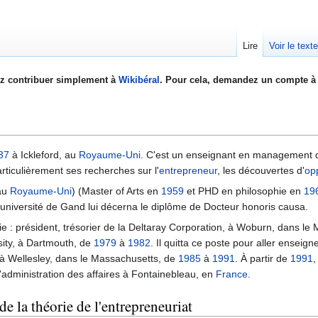
Lire
Voir le text
z contribuer simplement à
Wikibéral
. Pour cela, demandez un compte à 
37
à Ickleford, au
Royaume-Uni
. C'est un enseignant en management 
ticulièrement ses recherches sur l'
entrepreneur
, les découvertes d'
op
 au
Royaume-Uni
) (Master of Arts en
1959
et PHD en philosophie en
19
l'université de Gand lui décerna le diplôme de Docteur honoris causa.
lie : président, trésorier de la Deltaray Corporation, à Woburn, dans l
ity, à Dartmouth, de
1979
à
1982
. Il quitta ce poste pour aller enseig
 à Wellesley, dans le Massachusetts, de
1985
à
1991
. À partir de
1991
,
 d'administration des affaires à Fontainebleau, en
France
.
 la théorie de l'entrepreneuriat