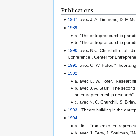
Publications
1987
, avec J. A. Timmons, D. F. M
1989
,
a. "The entrepreneurship paradi
b. "The entrepreneurship parad
1990
, avec N.C. Churchill, et al.,
Conference", Center for Entreprene
1991
, avec C. W. Hofer, "Theorizi
1992
,
a. avec C. W. Hofer, "Researchi
b. avec J. A. Starr, "The second 
on entrepreneurship research"
c. avec N. C. Churchill, S. Birl
1993
, "Theory building in the entr
1994
,
a. dir., "Frontiers of entrepre
b. avec J. Petty, J. Shulman, "