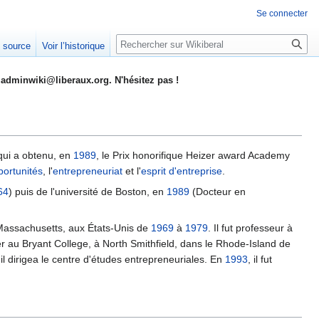
Se connecter
Rechercher
e source
Voir l’historique
adminwiki@liberaux.org. N'hésitez pas !
qui a obtenu, en
1989
, le Prix honorifique Heizer award Academy
portunités
, l'
entrepreneuriat
et l'
esprit d'entreprise
.
64
) puis de l'université de Boston, en
1989
(Docteur en
e Massachusetts, aux États-Unis de
1969
à
1979
. Il fut professeur à
ner au Bryant College, à North Smithfield, dans le Rhode-Island de
 il dirigea le centre d'études entrepreneuriales. En
1993
, il fut