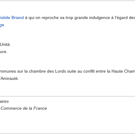
istide Briand
à qui on reproche sa trop grande indulgence à l'égard des
nge
'Unità
.
ture.
munes sur la chambre des Lords suite au conflit entre la Haute Cham
'Amirauté.
aires
u Commerce de la France