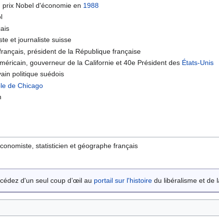
s, prix Nobel d'économie en
1988
l
çais
ste et journaliste suisse
français, président de la République française
méricain, gouverneur de la Californie et 40e Président des
États-Unis
vain politique suédois
le de Chicago
n
 économiste, statisticien et géographe français
cédez d'un seul coup d’œil au
portail sur l'histoire
du libéralisme et de la