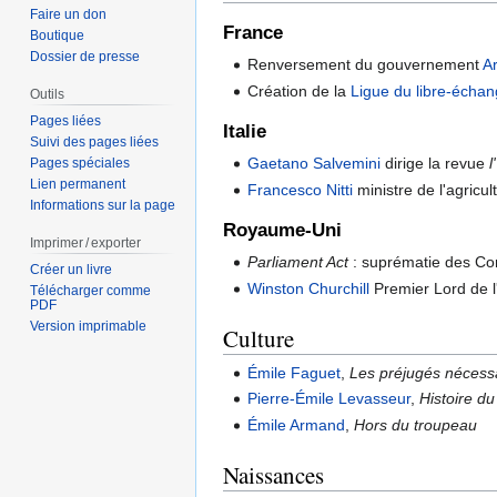
Faire un don
France
Boutique
Dossier de presse
Renversement du gouvernement
Ar
Création de la
Ligue du libre-écha
Outils
Pages liées
Italie
Suivi des pages liées
Gaetano Salvemini
dirige la revue
l
Pages spéciales
Lien permanent
Francesco Nitti
ministre de l'agricul
Informations sur la page
Royaume-Uni
Imprimer / exporter
Parliament Act
: suprématie des Com
Créer un livre
Winston Churchill
Premier Lord de l
Télécharger comme
PDF
Version imprimable
Culture
Émile Faguet
,
Les préjugés nécess
Pierre-Émile Levasseur
,
Histoire d
Émile Armand
,
Hors du troupeau
Naissances