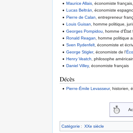
Maurice Allais
, économiste françai
Lucas Beltrán
, économiste espagno
Pierre de Calan
, entrepreneur fran
Louis Guisan
, homme politique, juri
Georges Pompidou
, homme d'État 
Ronald Reagan
, homme politique a
Sven Rydenfelt
, économiste et écri
George Stigler
, économiste de l'
Éco
Henry Veatch
, philosophe américai
Daniel Villey
, économiste français
Décès
Pierre-Émile Levasseur
, historien,
Ac
Catégorie
:
XXe siècle