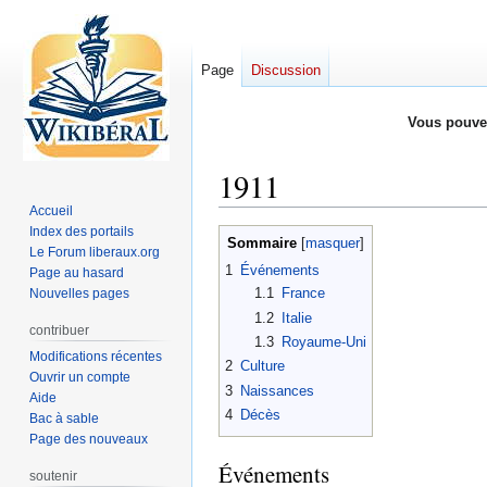
Page
Discussion
Vous pouve
1911
Accueil
Index des portails
Aller
Aller
Sommaire
Le Forum liberaux.org
à
à
1
Événements
Page au hasard
la
la
1.1
France
Nouvelles pages
navigation
recherche
1.2
Italie
contribuer
1.3
Royaume-Uni
Modifications récentes
2
Culture
Ouvrir un compte
3
Naissances
Aide
4
Décès
Bac à sable
Page des nouveaux
Événements
soutenir