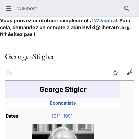
Wikiberal
Ouvrir le menu principal
Reche
Vous pouvez contribuer simplement à
Wikibéral
. Pour
cela, demandez un compte à adminwiki@liberaux.org.
N'hésitez pas !
George Stigler
Langue
Suivre
Modifier
George Stigler
Économiste
Dates
1911
-
1991