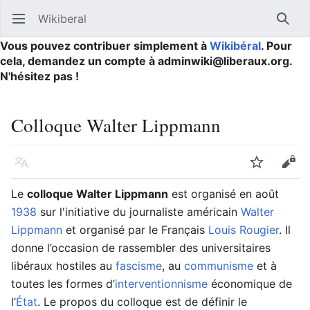
Wikiberal
Ouvrir le menu principal
Reche
Vous pouvez contribuer simplement à
Wikibéral
. Pour
cela, demandez un compte à adminwiki@liberaux.org.
N'hésitez pas !
Colloque Walter Lippmann
Langue
Suivre
Modifier
Le
colloque Walter Lippmann
est organisé en août
1938
sur l'initiative du journaliste américain
Walter
Lippmann
et organisé par le Français
Louis Rougier
. Il
donne l’occasion de rassembler des universitaires
libéraux hostiles au
fascisme
, au
communisme
et à
toutes les formes d’
interventionnisme
économique de
l’
État
. Le propos du colloque est de définir le