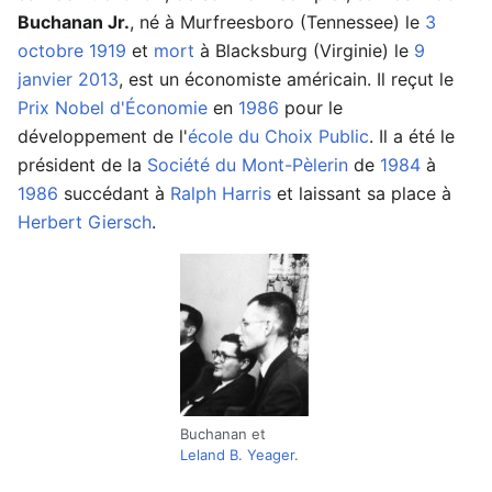
Buchanan Jr.
, né à Murfreesboro (Tennessee) le
3
octobre
1919
et
mort
à Blacksburg (Virginie) le
9
janvier
2013
, est un économiste américain. Il reçut le
Prix Nobel d'Économie
en
1986
pour le
développement de l'
école du Choix Public
. Il a été le
président de la
Société du Mont-Pèlerin
de
1984
à
1986
succédant à
Ralph Harris
et laissant sa place à
Herbert Giersch
.
Buchanan et
Leland B. Yeager
.