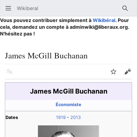
Wikiberal
Ouvrir le menu principal
Reche
Vous pouvez contribuer simplement à
Wikibéral
. Pour
cela, demandez un compte à adminwiki@liberaux.org.
N'hésitez pas !
James McGill Buchanan
Langue
Suivre
Modifier
James McGill Buchanan
Économiste
Dates
1919
-
2013