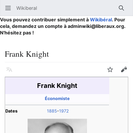
Wikiberal
Ouvrir le menu principal
Reche
Vous pouvez contribuer simplement à
Wikibéral
. Pour
cela, demandez un compte à adminwiki@liberaux.org.
N'hésitez pas !
Frank Knight
Langue
Suivre
Modifier
Frank Knight
Économiste
Dates
1885
-
1972