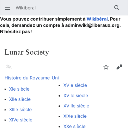
Wikiberal
Ouvrir le menu principal
Reche
Vous pouvez contribuer simplement à
Wikibéral
. Pour
cela, demandez un compte à adminwiki@liberaux.org.
N'hésitez pas !
Lunar Society
Langue
Suivre
Modifier
Histoire du Royaume-Uni
XVIe siècle
XIe siècle
XVIIe siècle
XIIe siècle
XVIIIe siècle
XIIIe siècle
XIXe siècle
XIVe siècle
XXe siècle