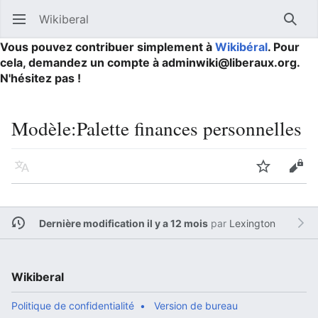
Wikiberal
Ouvrir le menu principal
Reche
Vous pouvez contribuer simplement à
Wikibéral
. Pour
cela, demandez un compte à adminwiki@liberaux.org.
N'hésitez pas !
Modèle
:
Palette finances personnelles
Langue
Suivre
Modifier
Dernière modification il y a 12 mois
par
Lexington
Wikiberal
Politique de confidentialité
Version de bureau