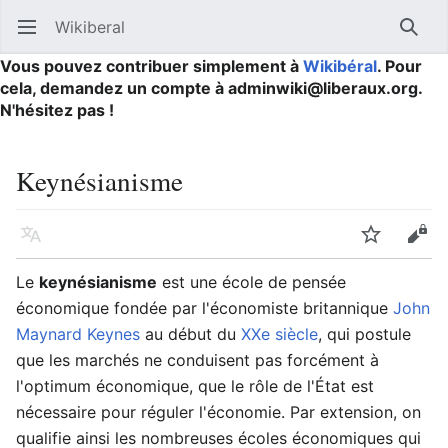
Wikiberal
Ouvrir le menu principal
Reche
Vous pouvez contribuer simplement à
Wikibéral
. Pour
cela, demandez un compte à adminwiki@liberaux.org.
N'hésitez pas !
Keynésianisme
Langue
Suivre
Modifier
Le
keynésianisme
est une école de pensée
économique fondée par l'économiste britannique
John
Maynard Keynes
au début du
XXe siècle
, qui postule
que les marchés ne conduisent pas forcément à
l'optimum économique, que le rôle de l'État est
nécessaire pour réguler l'économie. Par extension, on
qualifie ainsi les nombreuses écoles économiques qui