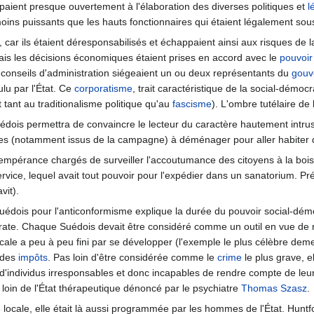
icipaient presque ouvertement à l'élaboration des diverses politiques et
l
moins puissants que les hauts fonctionnaires qui étaient légalement sou
car ils étaient déresponsabilisés et échappaient ainsi aux risques de 
ais les décisions économiques étaient prises en accord avec le
pouvoir
 conseils d'administration siégeaient un ou deux représentants du
gouv
lu par l'État. Ce
corporatisme
, trait caractéristique de la social-démo
t tant au traditionalisme politique qu'au
fascisme
). L'ombre tutélaire de 
édois permettra de convaincre le lecteur du caractère hautement intrus
ages (notamment issus de la campagne) à déménager pour aller habiter d
e tempérance chargés de surveiller l'accoutumance des citoyens à la bois
ice, lequel avait tout pouvoir pour l'expédier dans un sanatorium. Préci
vit).
édois pour l'anticonformisme explique la durée du pouvoir social-démo
te. Chaque Suédois devait être considéré comme un outil en vue de réa
scale a peu à peu fini par se développer (l'exemple le plus célèbre de
 des
impôts
. Pas loin d'être considérée comme le
crime
le plus grave, e
 d'individus irresponsables et donc incapables de rendre compte de leurs
loin de l'État thérapeutique dénoncé par le psychiatre
Thomas Szasz
.
»
locale, elle était là aussi programmée par les hommes de l'État. Hunt