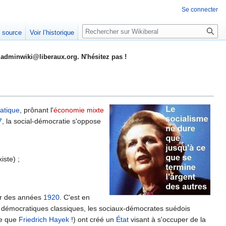
Se connecter
Rechercher
e source
Voir l’historique
adminwiki@liberaux.org. N'hésitez pas !
atique
, prônant l'
économie mixte
7
, la social-démocratie s'oppose
iste) ;
tir des années
1920
. C'est en
ons démocratiques classiques, les sociaux-démocrates suédois
ée que
Friedrich Hayek
!) ont créé un
État
visant à s'occuper de la