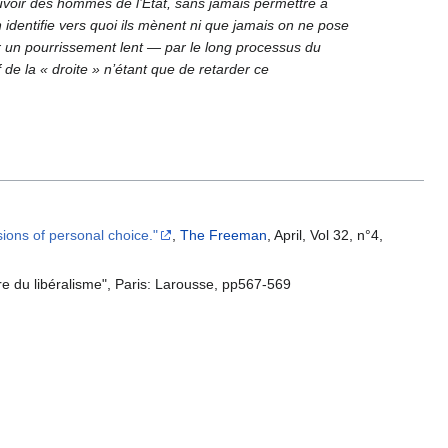
ouvoir des hommes de l’État, sans jamais permettre à
identifie vers quoi ils mènent ni que jamais on ne pose
 par un pourrissement lent — par le long processus du
 de la « droite » n’étant que de retarder ce
ons of personal choice."
,
The Freeman
, April, Vol 32, n°4,
aire du libéralisme", Paris: Larousse, pp567-569