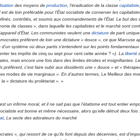
lisation
des moyens de
production
, l'éradication de la classe
capitaliste
est de loin préférable pour l'État socialiste de conserver les capitalist
nfinés, contrôlés, et soumis aux commandements de l'État. Le but des
onie de classes
», dans laquelle les capitalistes et le marché sont cont
l'appareil d'État. Les communistes veulent une
dictature
de parti unique
mocrates préfèrent de loin une dictature
«
douce
», ce que Marcuse a
e d'un système où deux partis s'entendent sur les points fondamentaux
nter les impôts de cinq ou sept pour cent cette année ?
»). La
liberté
d
tes, mais encore une fois dans des limites étroites et insignifiantes. L
s préfèrent, c'est faire subir aux dissidents une
«
douce
» et
«
thérape
 des modes de vie marginaux
». En d'autres termes,
Le Meilleur des m
e la
«
dictature du prolétariat
».
»
t un infirme moral, et il ne sait pas que l’étatisme est tout entier empoi
socialiste est bonne et même nécessaire, alors qu’elle détruit deux fois : 
at
,
La secte des adorateurs du marché
rates », qui ressort de ce qu’ils font depuis des décennies, est d’impo