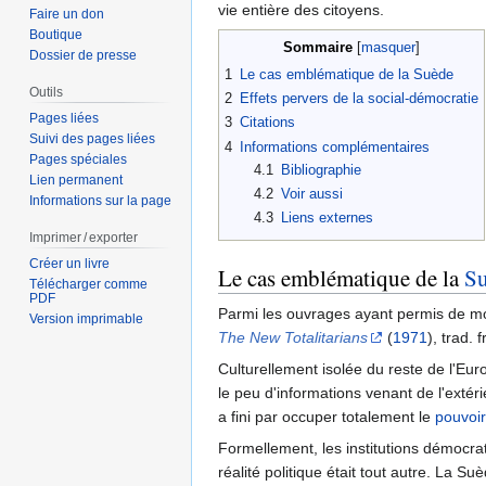
vie entière des citoyens.
Faire un don
Boutique
Sommaire
Dossier de presse
1
Le cas emblématique de la Suède
Outils
2
Effets pervers de la social-démocratie
Pages liées
3
Citations
Suivi des pages liées
4
Informations complémentaires
Pages spéciales
4.1
Bibliographie
Lien permanent
4.2
Voir aussi
Informations sur la page
4.3
Liens externes
Imprimer / exporter
Créer un livre
Le cas emblématique de la
S
Télécharger comme
PDF
Parmi les ouvrages ayant permis de mont
Version imprimable
The New Totalitarians
(
1971
), trad. 
Culturellement isolée du reste de l'E
le peu d'informations venant de l'exté
a fini par occuper totalement le
pouvoir
Formellement, les institutions démocrat
réalité politique était tout autre. La 