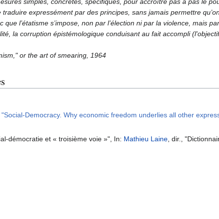
mesures simples, concrètes, spécifiques, pour accroître pas à pas le p
traduire expressément par des principes, sans jamais permettre qu’on 
donc que l’étatisme s’impose, non par l’élection ni par la violence, mais
té, la corruption épistémologique conduisant au fait accompli (l'objectif
mism," or the art of smearing, 1964
es
"Social-Democracy. Why economic freedom underlies all other expressi
ial-démocratie et « troisième voie »", In:
Mathieu Laine
, dir., "Dictionn