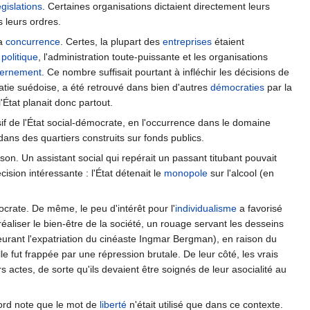
égislations
. Certaines organisations dictaient directement leurs
s leurs ordres.
la
concurrence
. Certes, la plupart des
entreprises
étaient
politique
, l'administration toute-puissante et les organisations
ernement
. Ce nombre suffisait pourtant à infléchir les décisions de
cratie suédoise, a été retrouvé dans bien d'autres
démocraties
par la
l'État planait donc partout.
if de l'État social-démocrate, en l'occurrence dans le domaine
ans des quartiers construits sur fonds publics.
son. Un assistant social qui repérait un passant titubant pouvait
sion intéressante : l'État détenait le
monopole
sur l'alcool (en
crate. De même, le peu d'intérêt pour l'
individualisme
a favorisé
liser le bien-être de la société, un rouage servant les desseins
meurant l'expatriation du cinéaste Ingmar Bergman), en raison du
lle fut frappée par une répression brutale. De leur côté, les vrais
 actes, de sorte qu'ils devaient être soignés de leur asocialité au
ford note que le mot de
liberté
n'était utilisé que dans ce contexte.