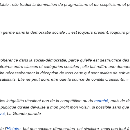
table : elle traduit la domination du pragmatisme et du scepticisme et 
n germe dans la démocratie sociale ; il est toujours présent, toujours prê
cohérence dans la social-démocratie, parce qu’elle est destructrice des 
itraires entre classes et catégories sociales ; elle fait naître une dem
uscite nécessairement la déception de tous ceux qui sont avides de sub
atisfaits. Elle ne peut donc être que la source de conflits croissants.
»
es inégalités résultent non de la compétition ou du
marché
, mais de dé
 publique qu’elle dévalise à mon profit mon voisin, si possible sans que
vel
,
La Grande parade
e l'
Histoire
, but des sociaux-démocrates, est similaire, mais pas tout à 