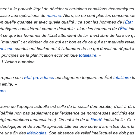
nt a le pouvoir légal de décider si certaines conditions économiques j
 laissé aux opérations du
marché
. Alors, ce ne sont plus les consommat
 quelle quantité et avec quelle qualité : ce sont les hommes de l'
État
.
 étatiques considèrent comme désirable, alors les hommes de l'
État
int
it ce que les hommes de l'État attendent de lui. Il est libre de faire ce q
t "mauvais" ; et décider de ce qui est bon et de ce qui est mauvais revie
onnisme
conduisent finalement à l'abandon de ce qui devait au départ l
es principes de la planification économique
totalitaire
.
»
,
L'Action humaine
repose sur l’
État-providence
qui dégénère toujours en État
totalitaire
lo
 limite.
»
omo
ictoire de l’époque actuelle est celle de la social-démocratie, c’est-à-d
(définie non pas seulement par l’existence de nombreuses activités étati
réglementations tentaculaires). On est loin de la
liberté
individuelle. Ce 
déologique et de souffle spirituel. Elle est une sorte d’armistice dans la
tre une fin des
idéologies
. Son absence de relief intellectuel ne doit pas