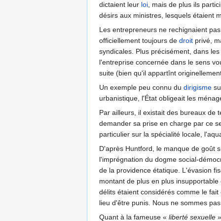
dictaient leur
loi
, mais de plus ils part
désirs aux ministres, lesquels étaient 
Les entrepreneurs ne rechignaient pas, 
officiellement toujours de
droit
privé, m
syndicales. Plus précisément, dans les
l'entreprise concernée dans le sens vou
suite (bien qu'il appartînt originellemen
Un exemple peu connu du
dirigisme
su
urbanistique, l'État obligeait les mén
Par ailleurs, il existait des bureaux d
demander sa prise en charge par ce serv
particulier sur la spécialité locale, l'aqua
D'après Huntford, le manque de goût su
l'imprégnation du dogme social-démocra
de la providence étatique. L'évasion fi
montant de plus en plus insupportable
délits étaient considérés comme le fait
lieu d'être punis. Nous ne sommes pas 
Quant à la fameuse
«
liberté sexuelle