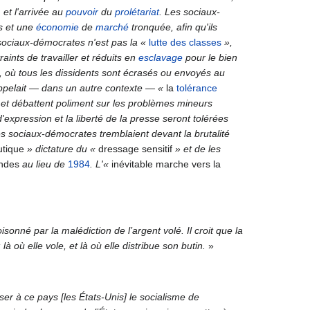
, et l'arrivée au
pouvoir
du
prolétariat
. Les sociaux-
es et une
économie
de
marché
tronquée, afin qu'ils
 sociaux-démocrates n'est pas la
«
lutte des classes
»,
raints de travailler et réduits en
esclavage
pour le bien
, où tous les dissidents sont écrasés ou envoyés au
ppelait — dans un autre contexte —
«
la
tolérance
 et débattent poliment sur les problèmes mineurs
'expression et la liberté de la presse seront tolérées
es sociaux-démocrates tremblaient devant la brutalité
utique
» dictature du
«
dressage sensitif
» et de les
ondes
au lieu de
1984
. L'
«
inévitable marche vers la
sonné par la malédiction de l’argent volé. Il croit que la
là où elle vole, et là où elle distribue son butin.
»
ser à ce pays [les États-Unis] le socialisme de