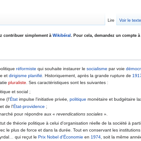
Lire
Voir le text
z contribuer simplement à
Wikibéral
. Pour cela, demandez un compte à 
olitique
réformiste
qui souhaite instaurer le
socialisme
par voie
démocr
e et
dirigisme
planifié
. Historiquement, après la grande rupture de
191
ratie
pluraliste
. Ses caractéristiques sont les suivantes :
tique et social ;
e (l'
État
impulse l'initiative privée,
politique
monétaire et budgétaire lax
et de l'
État-providence
;
 marché pour répondre aux
«
revendications sociales
»
.
ut de théorie politique à celui d'organisation réelle de la société à par
vec le plus de force et dans la durée. Tout en conservant les instituti
yrdal… qui reçut le
Prix Nobel d'Économie
en
1974
, soit la même ann