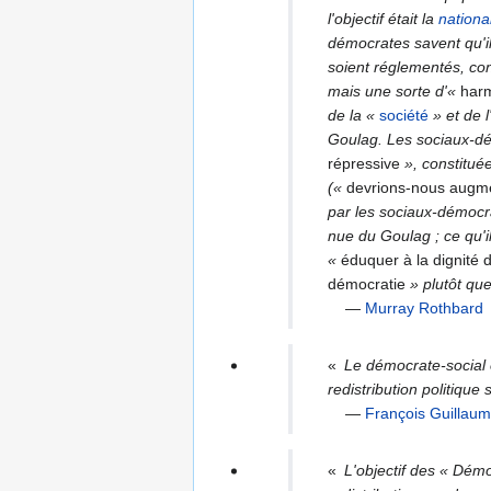
l'objectif était la
nationa
démocrates savent qu'il 
soient réglementés, co
mais une sorte d'
«
harm
de la
«
société
» et de 
Goulag. Les sociaux-dé
répressive
», constitué
(
«
devrions-nous augme
par les sociaux-démocra
nue du Goulag ; ce qu'il
«
éduquer à la dignité
démocratie
» plutôt qu
—
Murray Rothbard
«
Le démocrate-social es
redistribution politique 
—
François Guillaum
«
L'objectif des « Démoc