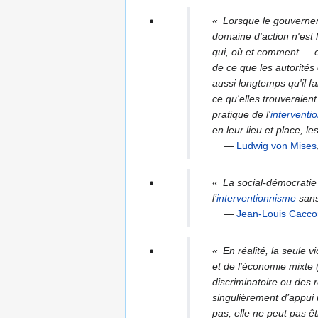
«
Lorsque le gouverneme
domaine d'action n'est
qui, où et comment — en
de ce que les autorités
aussi longtemps qu'il fa
ce qu'elles trouveraien
pratique de l'
interventi
en leur lieu et place, l
—
Ludwig von Mises
«
La social-démocratie 
l’
interventionnisme
sans
—
Jean-Louis Cacc
«
En réalité, la seule v
et de l’économie mixte 
discriminatoire ou des 
singulièrement d’appui i
pas, elle ne peut pas ê