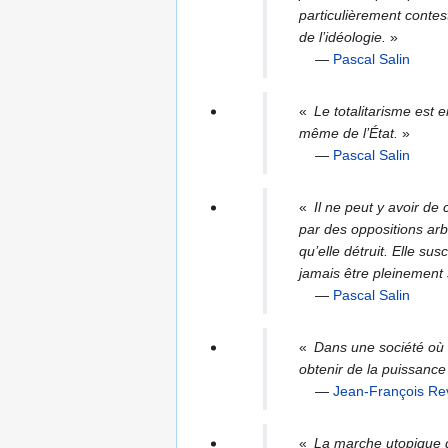
particulièrement contes
de l’idéologie.
»
—
Pascal Salin
«
Le totalitarisme est e
même de l’État.
»
—
Pascal Salin
«
Il ne peut y avoir de 
par des oppositions arb
qu’elle détruit. Elle s
jamais être pleinement s
—
Pascal Salin
«
Dans une société où l
obtenir de la puissance
—
Jean-François Re
«
La marche utopique d