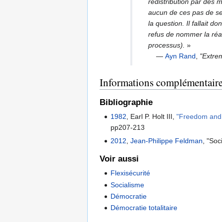
redistribution par des 
aucun de ces pas de se 
la question. Il fallait 
refus de nommer la réali
processus).
»
—
Ayn Rand
,
"Extre
Informations complémentair
Bibliographie
1982
, Earl P. Holt III,
"Freedom and 
pp207-213
2012
,
Jean-Philippe Feldman
, "Soc
Voir aussi
Flexisécurité
Socialisme
Démocratie
Démocratie totalitaire