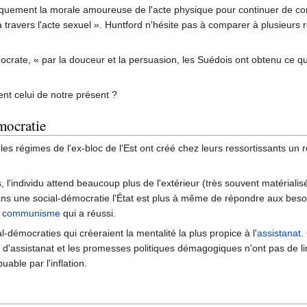
litiquement la morale amoureuse de l'acte physique pour continuer de cont
s à travers l'acte sexuel ». Huntford n'hésite pas à comparer à plusieurs
crate, « par la douceur et la persuasion, les Suédois ont obtenu ce qu
nt celui de notre présent ?
émocratie
 les régimes de l'ex-bloc de l'Est ont créé chez leurs ressortissants un
, l'individu attend beaucoup plus de l'extérieur (très souvent matérialisé
 dans une social-démocratie l'État est plus à même de répondre aux bes
n
communisme
qui a réussi.
démocraties qui créeraient la mentalité la plus propice à l'
assistanat
.
 d'assistanat et les promesses politiques démagogiques n'ont pas de lim
able par l'inflation.