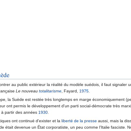
uède
rer au public extérieur la réalité du modèle suédois, il faut signaler u
française
Le nouveau
totalitarisme
, Fayard,
1975
.
urope, la Suède est restée très longtemps en marge économiquement (pe
rieur ont permis le développement d'un parti social-démocrate très mar
à partir des années
1930
.
iques ont continué d'exister et la
liberté de la presse
aussi, mais la diss
Suède était devenue un État corporatiste, un peu comme l'Italie fascist