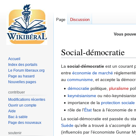
Page
Discussion
Vous pouve
Social-démocratie
Accueil
Index des portails
Aller
Aller
La
social-démocratie
est un courant p
Le Forum liberaux.org
à
à
entre
économie de marché
réglementé
Page au hasard
la
la
au
communisme
, et accepte la démoc
Nouvelles pages
navigation
recherche
démocratie
politique,
pluralisme
poli
contribuer
keynésianisme
ou néo-keynésianism
Modifications récentes
importance de la
protection sociale
Ouvrir un compte
rôle de l'
État
face à l'économie de
Aide
Bac à sable
La social-démocratie est passée du stat
Page des nouveaux
Suède
qu'elle a trouvé à s'accomplir a
(influencés par l'économiste Gunnar M
soutenir