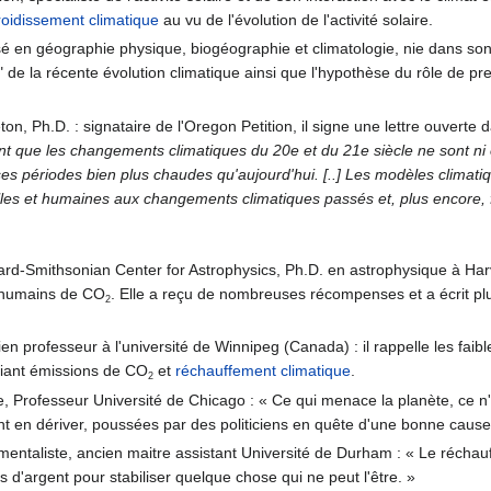
roidissement climatique
au vu de l'évolution de l'activité solaire.
é en géographie physique, biogéographie et climatologie, nie dans son
de la récente évolution climatique ainsi que l'hypothèse du rôle de premi
ton, Ph.D. : signataire de l'Oregon Petition, il signe une lettre ouverte 
t que les changements climatiques du 20e et du 21e siècle ne sont ni ex
 périodes bien plus chaudes qu'aujourd'hui. [..] Les modèles climatiq
elles et humaines aux changements climatiques passés et, plus encore, 
rd-Smithsonian Center for Astrophysics, Ph.D. en astrophysique à Harva
ts humains de CO
. Elle a reçu de nombreuses récompenses et a écrit plu
2
cien professeur à l'université de Winnipeg (Canada) : il rappelle les f
 liant émissions de CO
et
réchauffement climatique
.
2
, Professeur Université de Chicago : « Ce qui menace la planète, ce n'
t en dériver, poussées par des politiciens en quête d'une bonne cause
mentaliste, ancien maitre assistant Université de Durham : « Le récha
argent pour stabiliser quelque chose qui ne peut l'être. »