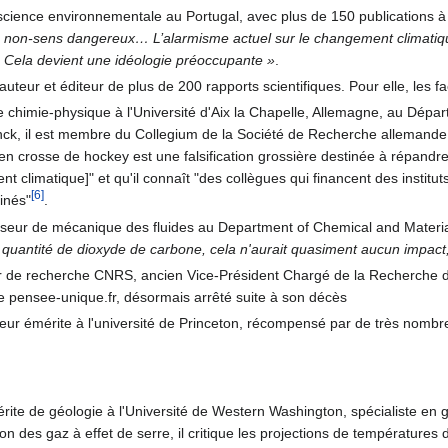
ience environnementale au Portugal, avec plus de 150 publications à 
n non-sens dangereux… L’alarmisme actuel sur le changement climatique
. Cela devient une idéologie préoccupante »
.
uteur et éditeur de plus de 200 rapports scientifiques. Pour elle, les f
 chimie-physique à l'Université d'Aix la Chapelle, Allemagne, au Dép
lanck, il est membre du Collegium de la Société de Recherche allemand
e en crosse de hockey est une falsification grossière destinée à répandr
 climatique]" et qu'il connaît "des collègues qui financent des institu
[6]
uinés"
.
esseur de mécanique des fluides au Department of Chemical and Materia
la quantité de dioxyde de carbone, cela n'aurait quasiment aucun impact
r de recherche CNRS, ancien Vice-Président Chargé de la Recherche de 
 pensee-unique.fr, désormais arrêté suite à son décès
seur émérite à l'université de Princeton, récompensé par de très nombre
ite de géologie à l'Université de Western Washington, spécialiste en gl
ction des gaz à effet de serre, il critique les projections de températur