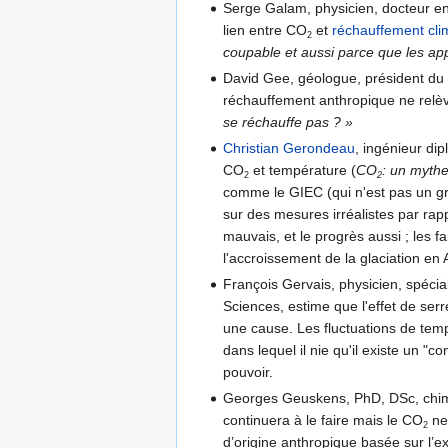
Serge Galam, physicien, docteur en 
lien entre CO
et
réchauffement cli
2
coupable et aussi parce que les app
David Gee, géologue, président du C
réchauffement anthropique ne relève
se réchauffe pas ? »
Christian Gerondeau
, ingénieur di
CO
et température (
CO
: un mythe
2
2
comme le GIEC (qui n'est pas un g
sur des mesures irréalistes par rap
mauvais, et le progrès aussi ; les f
l'accroissement de la glaciation en 
François Gervais, physicien, spéci
Sciences, estime que l'effet de ser
une cause. Les fluctuations de tem
dans lequel il nie qu'il existe un 
pouvoir.
Georges Geuskens, PhD, DSc, chimist
continuera à le faire mais le CO
ne
2
d’origine anthropique basée sur l’ex