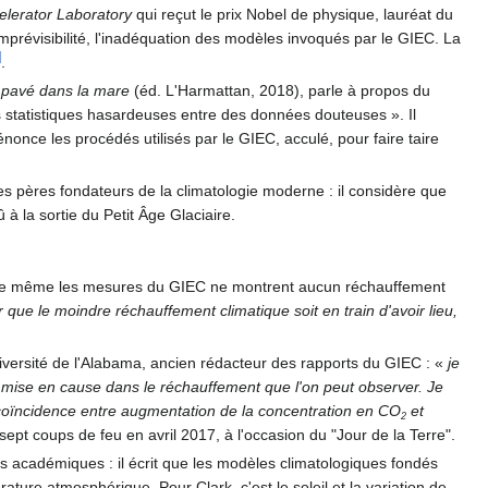
elerator Laboratory
qui reçut le prix Nobel de physique, lauréat du
mprévisibilité, l'inadéquation des modèles invoqués par le GIEC. La
]
.
e pavé dans la mare
(éd. L'Harmattan, 2018), parle à propos du
s statistiques hasardeuses entre des données douteuses ». Il
énonce les procédés utilisés par le GIEC, acculé, pour faire taire
es pères fondateurs de la climatologie moderne : il considère que
û à la sortie du Petit Âge Glaciaire.
le que même les mesures du GIEC ne montrent aucun réchauffement
er que le moindre réchauffement climatique soit en train d'avoir lieu,
niversité de l'Alabama, ancien rédacteur des rapports du GIEC :
«
je
re mise en cause dans le réchauffement que l'on peut observer. Je
la coïncidence entre augmentation de la concentration en CO
et
2
 sept coups de feu en avril 2017, à l'occasion du "Jour de la Terre".
les académiques : il écrit que les modèles climatologiques fondés
ature atmosphérique. Pour Clark, c'est le soleil et la variation de