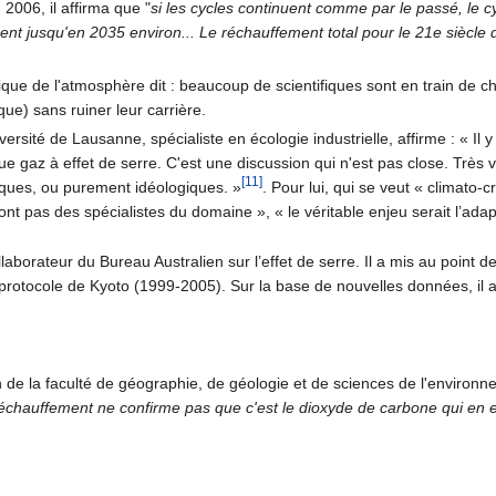
2006, il affirma que "
si les cycles continuent comme par le passé, le c
ent jusqu'en 2035 environ... Le réchauffement total pour le 21e siècle 
ique de l'atmosphère dit : beaucoup de scientifiques sont en train de 
ue) sans ruiner leur carrière.
iversité de Lausanne, spécialiste en écologie industrielle, affirme : « Il 
ue gaz à effet de serre. C'est une discussion qui n'est pas close. Très v
[11]
tiques, ou purement idéologiques. »
. Pour lui, qui se veut « climato
nt pas des spécialistes du domaine », « le véritable enjeu serait l’ada
laborateur du Bureau Australien sur l’effet de serre. Il a mis au poin
rotocole de Kyoto (1999-2005). Sur la base de nouvelles données, il a 
n de la faculté de géographie, de géologie et de sciences de l'environn
chauffement ne confirme pas que c'est le dioxyde de carbone qui en est 