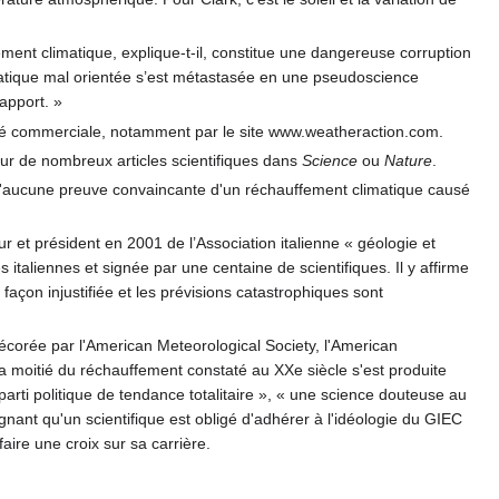
ent climatique, explique-t-il, constitue une dangereuse corruption
matique mal orientée s’est métastasée en une pseudoscience
rapport. »
ivité commerciale, notamment par le site www.weatheraction.com.
teur de nombreux articles scientifiques dans
Science
ou
Nature
.
qu'aucune preuve convaincante d'un réchauffement climatique causé
ur et président en 2001 de l’Association italienne « géologie et
 italiennes et signée par une centaine de scientifiques. Il y affirme
açon injustifiée et les prévisions catastrophiques sont
Décorée par l'American Meteorological Society, l'American
a moitié du réchauffement constaté au XXe siècle s'est produite
arti politique de tendance totalitaire », « une science douteuse au
gnant qu'un scientifique est obligé d'adhérer à l'idéologie du GIEC
faire une croix sur sa carrière.