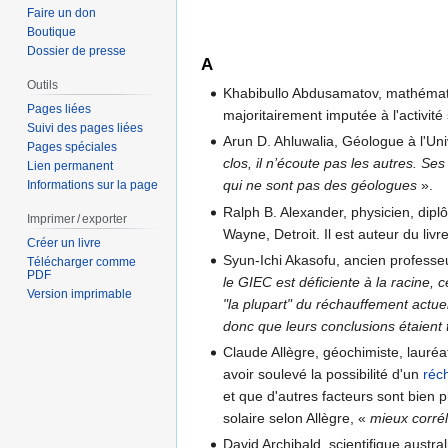
Faire un don
Boutique
Dossier de presse
A
Outils
Khabibullo Abdusamatov, mathématic
Pages liées
majoritairement imputée à l'activité
Suivi des pages liées
Arun D. Ahluwalia, Géologue à l'U
Pages spéciales
clos, il n’écoute pas les autres. 
Lien permanent
qui ne sont pas des géologues
»
.
Informations sur la page
Ralph B. Alexander, physicien, dipl
Imprimer / exporter
Wayne, Detroit. Il est auteur du livr
Créer un livre
Syun-Ichi Akasofu, ancien professeu
Télécharger comme
PDF
le GIEC est déficiente à la racine, 
Version imprimable
"la plupart" du réchauffement actuel
donc que leurs conclusions étaient 
Claude Allègre, géochimiste, lauréa
avoir soulevé la possibilité d'un
réc
et que d'autres facteurs sont bien p
solaire selon Allègre,
«
mieux corré
David Archibald, scientifique austral