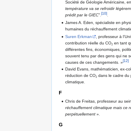
Société de Géologie Américaine, en 
température va se refroidir légèrem
[10]
prédit par le GIEC
".
.
James A. Eden, spécialiste en phys
humaines du réchauffement climatiq
Suren Erkman
, professeur à l’Un
contribution réelle du CO
en tant q
2
différentes fins, économiques, poli
souvent tenu par des gens qui ne so
[12]
causes de ces changements. »
David Evans, mathématicien, ex-col
réduction de CO
dans le cadre du p
2
climatique.
F
Chris de Freitas, professeur au sei
réchauffement climatique mais ce ré
perpétuellement
»
.
G