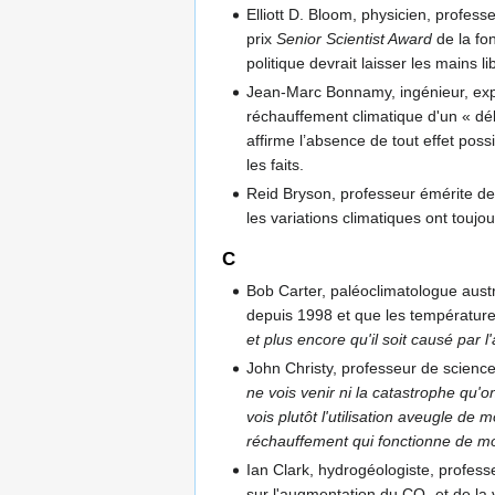
Elliott D. Bloom, physicien, profess
prix
Senior Scientist Award
de la fo
politique devrait laisser les mains 
Jean-Marc Bonnamy, ingénieur, exp
réchauffement climatique d'un « déb
affirme l’absence de tout effet pos
les faits.
Reid Bryson, professeur émérite de 
les variations climatiques ont toujo
C
Bob Carter, paléoclimatologue aust
depuis 1998 et que les températures 
et plus encore qu'il soit causé par l
John Christy, professeur de science
ne vois venir ni la catastrophe qu'
vois plutôt l'utilisation aveugle d
réchauffement qui fonctionne de m
Ian Clark, hydrogéologiste, profess
sur l'augmentation du CO
et de la 