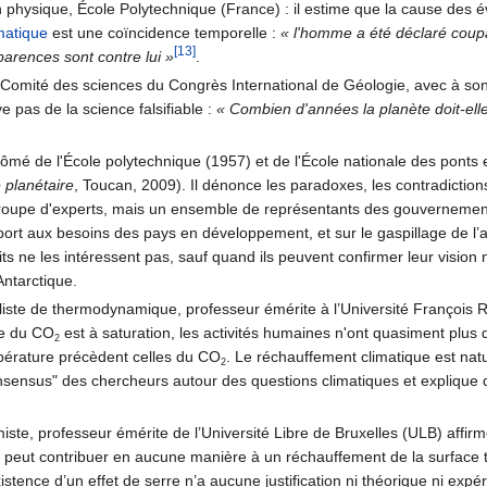
physique, École Polytechnique (France) : il estime que la cause des év
matique
est une coïncidence temporelle :
« l'homme a été déclaré coup
[13]
arences sont contre lui »
.
omité des sciences du Congrès International de Géologie, avec à son ac
 pas de la science falsifiable :
« Combien d'années la planète doit-el
plômé de l'École polytechnique (1957) et de l'École nationale des ponts 
 planétaire
, Toucan, 2009). Il dénonce les paradoxes, les contradictio
roupe d'experts, mais un ensemble de représentants des gouvernements
port aux besoins des pays en développement, et sur le gaspillage de l’a
aits ne les intéressent pas, sauf quand ils peuvent confirmer leur vision
Antarctique.
aliste de thermodynamique, professeur émérite à l’Université François
re du CO
est à saturation, les activités humaines n'ont quasiment plus
2
pérature précèdent celles du CO
. Le réchauffement climatique est natu
2
"consensus" des chercheurs autour des questions climatiques et explique
e, professeur émérite de l’Université Libre de Bruxelles (ULB) affirme 
 peut contribuer en aucune manière à un réchauffement de la surface t
istence d’un effet de serre n’a aucune justification ni théorique ni expé