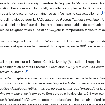
eur à la
Stanford University
, membre de l'équipe du
Stanford Linear Acc
ndation Alexander von Humboldt, rappelle la complexité du climat, son i
[3
libres à la science en ce domaine, ce qui n'est pas le cas actuellement.
ert climatologue pour la FAO, auteur de
Réchauffement climatique : l
at d'opinions basé sur des interprétations contestables de corrélation
sible de l’augmentation du taux de CO
sur la température terrestre et d
2
météorologie à l'université du Wisconsin, Ph.D. en météorologie, un d
e
urs existé et que le réchauffement climatique depuis le XIX
siècle est d
ralien, professeur à la James Cook University (Australie) : il rappel
semblent au contraire baisser. Il écrit ainsi :
«
Il y a tout lieu de dout
[4]
'activité humaine
»
.
s de l'atmosphère et directeur du centre des sciences de la terre à l'u
on nous annonce, ni la preuve évidente que l'activité humaine doive êt
e modèles climatiques (utiles mais qui ne sont jamais des "preuves") et 
oins en moins avec le temps
»
. Son bureau à l'université a été visé par
eur à l'université d'Ottawa et auteur de plus d'une cinquantaine d'artic
vapeur d'eau sous-estiment l'effet des nuages qui font baisser la tempér