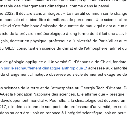
responsable des changements climatiques, comme dans le passé.
ue 2022. Il déclare sans ambages : « Le narratif commun sur le changem
e mondiale et le bien-être de milliards de personnes. Une science cli
celle-ci s’est faite bouc émissaire de quantité de maux qui n’ont aucun 
aliste de la prévision météorologique à long terme dont il fait une act
nçais, docteur en physique, professeur à l'université de Paris VII et au
 du GIEC, consultant en science du climat et de l'atmosphère, admet 
re de géologie appliquée à l’Université G. d’Annunzio de Chieti, fondate
ion sur le réchauffement climatique anthropique
adressée aux autorités
 du changement climatique observée au siècle dernier est exagérée de f
des sciences de la terre et de l'atmosphère au Georgia Tech d'Atlanta. 
A et la Fondation Nationale des sciences. Elle affirme que « presque l
e développement mondial ». Pour elle, « la climatologie est devenue un p
017, elle démissionne de son poste de professeur d'université, en souli
ans sa carrière : soit on renonce à l'intégrité scientifique, soit on peut 