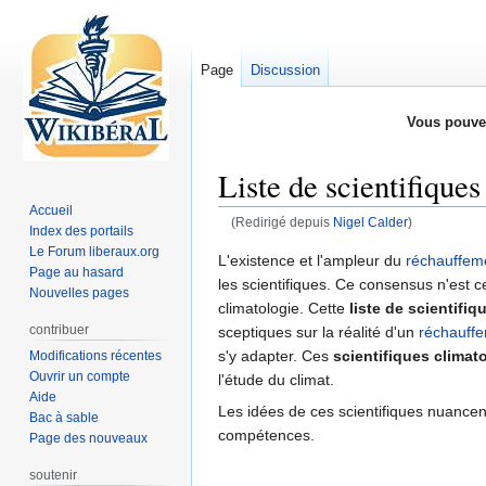
Page
Discussion
Vous pouve
Liste de scientifique
Accueil
(Redirigé depuis
Nigel Calder
)
Index des portails
Le Forum liberaux.org
Aller
Aller
L'existence et l'ampleur du
réchauffeme
Page au hasard
à
à
les scientifiques. Ce consensus n'est 
Nouvelles pages
la
la
climatologie. Cette
liste de scientifi
navigation
recherche
contribuer
sceptiques sur la réalité d'un
réchauffe
s'y adapter. Ces
scientifiques clima
Modifications récentes
Ouvrir un compte
l'étude du climat.
Aide
Les idées de ces scientifiques nuancent
Bac à sable
compétences.
Page des nouveaux
soutenir