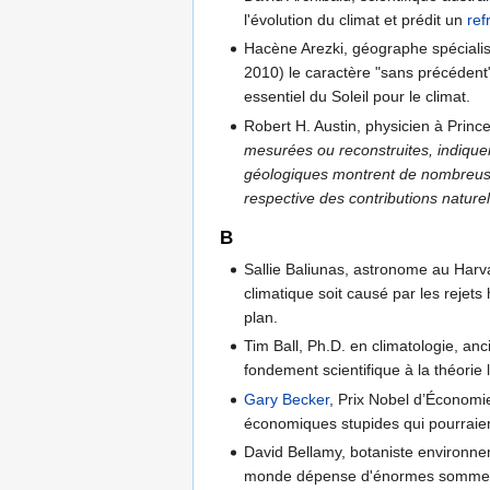
l'évolution du climat et prédit un
ref
Hacène Arezki, géographe spécialis
2010) le caractère "sans précédent" 
essentiel du Soleil pour le climat.
Robert H. Austin, physicien à Prince
mesurées ou reconstruites, indiquen
géologiques montrent de nombreuses
respective des contributions natur
B
Sallie Baliunas, astronome au Harva
climatique soit causé par les reje
plan.
Tim Ball, Ph.D. en climatologie, an
fondement scientifique à la théorie
Gary Becker
, Prix Nobel d’Économie
économiques stupides qui pourraien
David Bellamy, botaniste environne
monde dépense d'énormes sommes d'