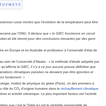
T
U
V
W
X
Y
Z
ciences russe montre que l'évolution de la température peut être
arrainé par l'ONU. Il déclare que
«
le GIEC fonctionne en circuit
Nobel ait été donné pour des conclusions inexactes par des gens
e en Europe et en Australie et professeur à l'université d'état de
u sein de l'université d'Alaska :
«
la méthode d'étude adoptée par
 qu'affirme le GIEC, il n'y à ce jour aucune preuve définitive que
s variations climatiques passées ne devaient pas être ignorées et
sans fondement.
»
ologie, Institut de physique du globe (Paris), un des premiers à
du rôle du CO
d'origine humaine dans le
réchauffement climatique
2
s et activité volcanique. Le plus important facteur est l'activité
estime que c'est le Soleil qui est le véritable responsable de