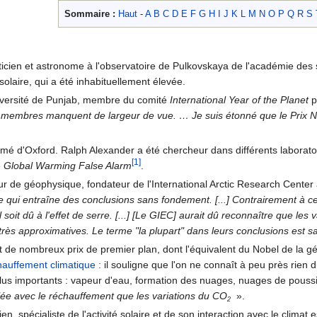
Sommaire :
Haut
-
A
B
C
D
E
F
G
H
I
J
K
L
M
N
O
P
Q
R
S
ien et astronome à l'observatoire de Pulkovskaya de l'académie des s
 solaire, qui a été inhabituellement élevée.
niversité de Punjab, membre du comité
International Year of the Planet
p
Ses membres manquent de largeur de vue. … Je suis étonné que le Prix 
ômé d'Oxford. Ralph Alexander a été chercheur dans différents laboratoir
[1]
e
Global Warming False Alarm
.
r de géophysique, fondateur de l'International Arctic Research Center a
ce qui entraîne des conclusions sans fondement. [...] Contrairement à ce
 soit dû à l'effet de serre. [...] [Le GIEC] aurait dû reconnaître que le
très approximatives. Le terme "la plupart" dans leurs conclusions est 
t de nombreux prix de premier plan, dont l'équivalent du Nobel de la gé
hauffement climatique
: il souligne que l'on ne connaît à peu près rien 
lus importants : vapeur d'eau, formation des nuages, nuages de poussière
lée avec le réchauffement que les variations du CO
»
.
2
ien, spécialiste de l'activité solaire et de son interaction avec le climat 