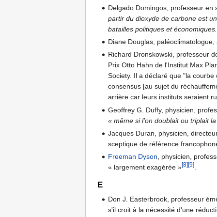
Delgado Domingos, professeur en sc
partir du dioxyde de carbone est u
batailles politiques et économiques
Diane Douglas, paléoclimatologue, a
Richard Dronskowski, professeur de
Prix Otto Hahn de l'Institut Max P
Society. Il a déclaré que "la courb
consensus [au sujet du réchauffement
arrière car leurs instituts seraient r
Geoffrey G. Duffy, physicien, prof
« même si l’on doublait ou triplait 
Jacques Duran, physicien, directeu
sceptique de référence francophone
Freeman Dyson
, physicien, profes
[8]
[9]
« largement exagérée »
.
E
Don J. Easterbrook, professeur émér
s'il croit à la nécessité d'une rédu