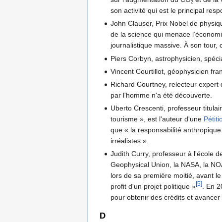
2
son activité qui est le principal 
John Clauser, Prix Nobel de physiq
de la science qui menace l’économi
journalistique massive. À son tour, 
Piers Corbyn, astrophysicien, spéci
Vincent Courtillot, géophysicien fra
Richard Courtney, relecteur expert
par l'homme n'a été découverte.
Uberto Crescenti, professeur titulai
tourisme », est l'auteur d'une
Pétit
que « la responsabilité anthropique
irréalistes ».
Judith Curry, professeur à l'école 
Geophysical Union, la NASA, la NOA
lors de sa première moitié, avant l
[5]
profit d'un projet politique »
. En 2
pour obtenir des crédits et avancer d
D