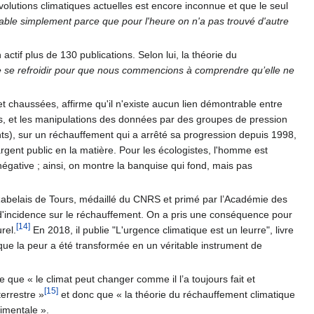
olutions climatiques actuelles est encore inconnue et que le seul
able simplement parce que pour l'heure on n'a pas trouvé d'autre
tif plus de 130 publications. Selon lui, la théorie du
le se refroidir pour que nous commencions à comprendre qu’elle ne
et chaussées, affirme qu'il n'existe aucun lien démontrable entre
ns, et les manipulations des données par des groupes de pression
), sur un réchauffement qui a arrêté sa progression depuis 1998,
rgent public en la matière. Pour les écologistes, l'homme est
 négative ; ainsi, on montre la banquise qui fond, mais pas
 Rabelais de Tours, médaillé du CNRS et primé par l’Académie des
 d'incidence sur le réchauffement. On a pris une conséquence pour
[14]
rel.
En 2018, il publie "L'urgence climatique est un leurre", livre
 que la peur a été transformée en un véritable instrument de
que « le climat peut changer comme il l’a toujours fait et
[15]
errestre »
et donc que « la théorie du réchauffement climatique
rimentale ».