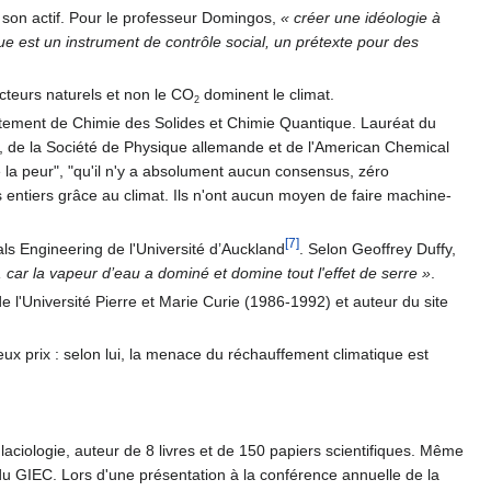
son actif. Pour le professeur Domingos,
« créer une idéologie à
 est un instrument de contrôle social, un prétexte pour des
acteurs naturels et non le CO
dominent le climat.
2
artement de Chimie des Solides et Chimie Quantique. Lauréat du
e, de la Société de Physique allemande et de l'American Chemical
e la peur", "qu'il n'y a absolument aucun consensus, zéro
ts entiers grâce au climat. Ils n'ont aucun moyen de faire machine-
[7]
ls Engineering de l'Université d’Auckland
. Selon Geoffrey Duffy,
, car la vapeur d’eau a dominé et domine tout l'effet de serre »
.
l'Université Pierre et Marie Curie (1986-1992) et auteur du site
ux prix : selon lui, la menace du réchauffement climatique est
aciologie, auteur de 8 livres et de 150 papiers scientifiques. Même
es du GIEC. Lors d'une présentation à la conférence annuelle de la