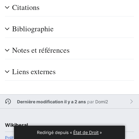
Citations
Bibliographie
Notes et références
Liens externes
Dernière modification il y a 2 ans
par
Domi2
Wikiberal
Redirigé depuis «
État de Droit
»
Politique de confidentialité
Version de bureau