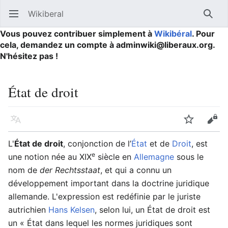
Wikiberal
Ouvrir le menu principal
Reche
Vous pouvez contribuer simplement à
Wikibéral
. Pour
cela, demandez un compte à adminwiki@liberaux.org.
N'hésitez pas !
État de droit
Langue
Suivre
Modifier
L'
État de droit
, conjonction de l’
État
et de
Droit
, est
e
une notion née au XIX
siècle en
Allemagne
sous le
nom de
der Rechtsstaat
, et qui a connu un
développement important dans la doctrine juridique
allemande. L'expression est redéfinie par le juriste
autrichien
Hans Kelsen
, selon lui, un État de droit est
un « État dans lequel les normes juridiques sont