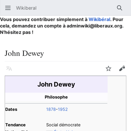
Wikiberal
Ouvrir le menu principal
Reche
Vous pouvez contribuer simplement à
Wikibéral
. Pour
cela, demandez un compte à adminwiki@liberaux.org.
N'hésitez pas !
John Dewey
Langue
Suivre
Modifier
John Dewey
Philosophe
Dates
1878
-
1952
Tendance
Social démocrate