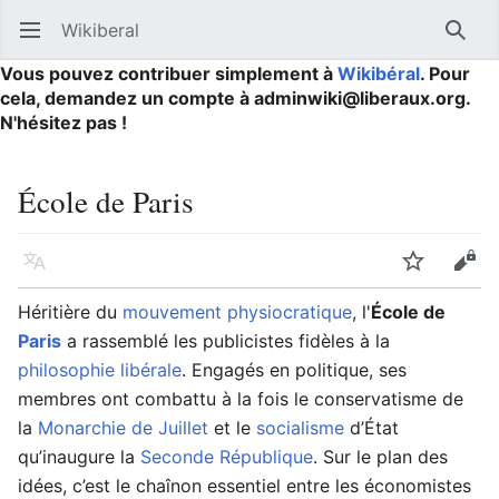
Wikiberal
Ouvrir le menu principal
Reche
Vous pouvez contribuer simplement à
Wikibéral
. Pour
cela, demandez un compte à adminwiki@liberaux.org.
N'hésitez pas !
École de Paris
Langue
Suivre
Modifier
Héritière du
mouvement physiocratique
, l'
École de
Paris
a rassemblé les publicistes fidèles à la
philosophie
libérale
. Engagés en politique, ses
membres ont combattu à la fois le conservatisme de
la
Monarchie de Juillet
et le
socialisme
d’État
qu’inaugure la
Seconde République
. Sur le plan des
idées, c’est le chaînon essentiel entre les économistes