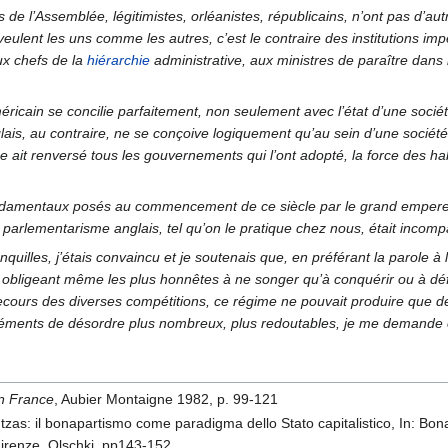
s de l’Assemblée, légitimistes, orléanistes, républicains, n’ont pas d’
veulent les uns comme les autres, c’est le contraire des institutions im
aux chefs de la
hiérarchie
administrative, aux ministres de paraître dans 
ricain se concilie parfaitement, non seulement avec l’état d’une socié
ais, au contraire, ne se conçoive logiquement qu’au sein d’une société 
e ait renversé tous les gouvernements qui l’ont adopté, la force des 
ondamentaux posés au commencement de ce siècle par le grand empereu
le parlementarisme anglais, tel qu’on le pratique chez nous, était incom
uilles, j’étais convaincu et je soutenais que, en préférant la parole à
n obligeant même les plus honnêtes à ne songer qu’à conquérir ou à défe
ecours des diverses compétitions, ce régime ne pouvait produire que de
s éléments de désordre plus nombreux, plus redoutables, je me demande 
en France
, Aubier Montaigne 1982, p. 99-121
tzas: il bonapartismo come paradigma dello Stato capitalistico, In: Bona
 Firenze, Olschki, pp143-152