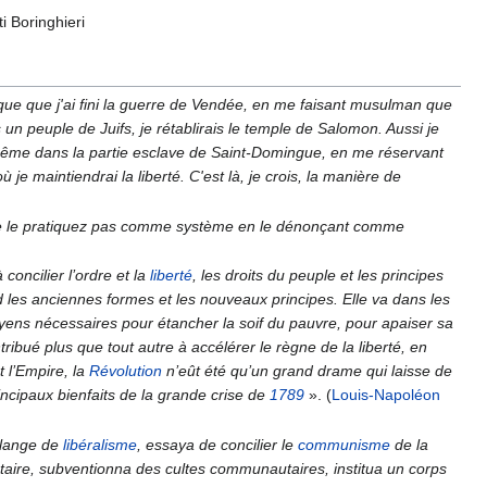
i Boringhieri
ue que j'ai fini la guerre de Vendée, en me faisant musulman que
s un peuple de Juifs, je rétablirais le temple de Salomon. Aussi je
 même dans la partie esclave de Saint-Domingue, en me réservant
où je maintiendrai la liberté. C'est là, je crois, la manière de
ne le pratiquez pas comme système en le dénonçant comme
concilier l’ordre et la
liberté
, les droits du peuple et les principes
end les anciennes formes et les nouveaux principes. Elle va dans les
yens nécessaires pour étancher la soif du pauvre, pour apaiser sa
ribué plus que tout autre à accélérer le règne de la liberté, en
t l’Empire, la
Révolution
n’eût été qu’un grand drame qui laisse de
ncipaux bienfaits de la grande crise de
1789
»
. (
Louis-Napoléon
élange de
libéralisme
, essaya de concilier le
communisme
de la
aire, subventionna des cultes communautaires, institua un corps