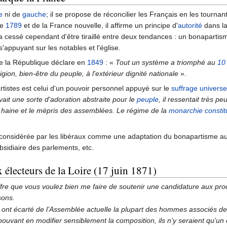
e
ni de
gauche
; il se propose de réconcilier les Français en les tournan
de
1789
et de la France nouvelle, il affirme un principe d'
autorité
dans la
'a cessé cependant d'être tiraillé entre deux tendances : un bonapartis
'appuyant sur les notables et l'église.
e la République déclare en
1849
:
«
Tout un système a triomphé au
10
eligion, bien-être du peuple, à l'extérieur dignité nationale
»
.
artistes est celui d'un pouvoir personnel appuyé sur le
suffrage universe
avait une sorte d'adoration abstraite pour le
peuple
, il ressentait très p
 la haine et le mépris des assemblées. Le régime de la
monarchie constit
considérée par les libéraux comme une adaptation du bonapartisme a
bsidiaire des parlements, etc.
 électeurs de la Loire (17 juin 1871)
fre que vous voulez bien me faire de soutenir une candidature aux proc
sons.
i ont écarté de l’Assemblée actuelle la plupart des hommes associés 
ouvant en modifier sensiblement la composition, ils n’y seraient qu’un 