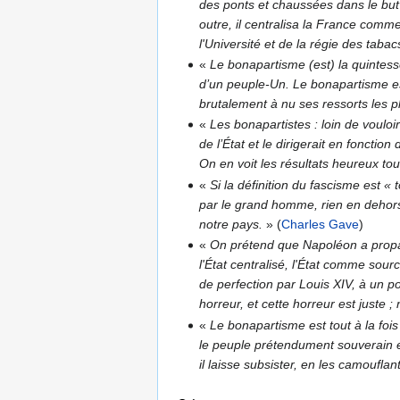
des ponts et chaussées dans le but
outre, il centralisa la France comm
l'Université et de la régie des tabac
«
Le bonapartisme (est) la quintesse
d’un peuple-Un. Le bonapartisme est 
brutalement à nu ses ressorts les p
«
Les bonapartistes : loin de vouloir
de l’État et le dirigerait en foncti
On en voit les résultats heureux tou
«
Si la définition du fascisme est « 
par le grand homme, rien en dehors
notre pays.
»
(
Charles Gave
)
«
On prétend que Napoléon a propagé,
l'État centralisé, l'État comme sour
de perfection par Louis XIV, à un p
horreur, et cette horreur est juste 
«
Le bonapartisme est tout à la fois 
le peuple prétendument souverain en 
il laisse subsister, en les camoufla