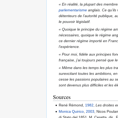
« En réalité, la plupart des membre
parlementarisme
anglais. Ce qu’ils 
détenteurs de l’autorité publique, 
le pouvoir législatif.
« Quoique le principe du régime amé
nécessaires, quoique le régime angl
ce dernier régime importé en Franc
l’expérience.
« Pour moi, fidèle aux principes f
française, j’ai toujours pensé que 
« Même dans les temps les plus tranq
surexcitant toutes les ambitions, e
cesse les passions populaires au s
sont devenus plus difficiles et le
Sources
René Rémond,
1982
,
Les droites 
Monica Quirico
,
2003
, Nicos Poulan
di Stato del 1851, M. Ceretta, dir.,