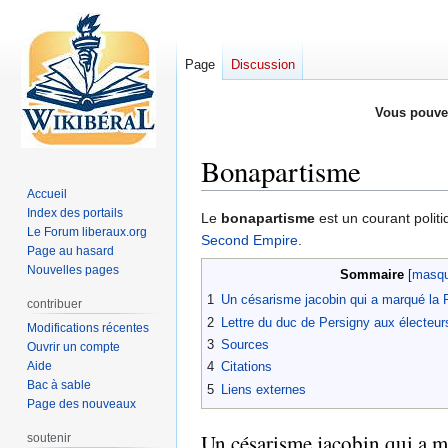
Page
Discussion
Vous pouve
Bonapartisme
Accueil
Index des portails
Aller
Aller
Le
bonapartisme
est un courant polit
Le Forum liberaux.org
à
à
Second Empire
.
Page au hasard
la
la
Nouvelles pages
Sommaire
navigation
recherche
1
Un césarisme jacobin qui a marqué la 
contribuer
2
Lettre du duc de Persigny aux électeurs
Modifications récentes
3
Sources
Ouvrir un compte
Aide
4
Citations
Bac à sable
5
Liens externes
Page des nouveaux
Un césarisme jacobin qui a m
soutenir