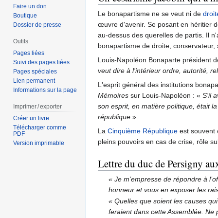
Faire un don
Le bonapartisme ne se veut ni de
droit
Boutique
œuvre d'avenir. Se posant en héritier 
Dossier de presse
au-dessus des querelles de partis. Il n
Outils
bonapartisme de droite, conservateur, s
Pages liées
Louis-Napoléon Bonaparte président d
Suivi des pages liées
veut dire à l'intérieur ordre, autorité, r
Pages spéciales
Lien permanent
L'esprit général des institutions bonap
Informations sur la page
Mémoires
sur Louis-Napoléon :
«
S'il 
son esprit, en matière politique, était
Imprimer / exporter
république
»
.
Créer un livre
Télécharger comme
La
Cinquième République
est souvent 
PDF
pleins pouvoirs en cas de crise, rôle su
Version imprimable
Lettre du duc de Persigny aux
« Je m’empresse de répondre à l’of
honneur et vous en exposer les rai
« Quelles que soient les causes qu
feraient dans cette Assemblée. Ne p