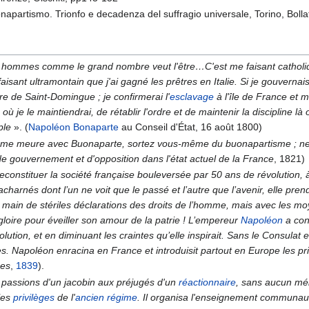
apartismo. Trionfo e decadenza del suffragio universale, Torino, Bollat
s hommes comme le grand nombre veut l'être…C'est me faisant catholiq
aisant ultramontain que j'ai gagné les prêtres en Italie. Si je gouvernai
bre de Saint-Domingue ; je confirmerai l'
esclavage
à l'île de France et
 où je le maintiendrai, de rétablir l'ordre et de maintenir la discipline là 
ple
»
. (
Napoléon Bonaparte
au Conseil d'État, 16 août 1800)
tisme meure avec Buonaparte, sortez vous-même du buonapartisme ; 
 gouvernement et d'opposition dans l'état actuel de la France
, 1821)
constituer la société française bouleversée par 50 ans de révolution, à 
 acharnés dont l’un ne voit que le passé et l’autre que l’avenir, elle pr
 main de stériles déclarations des droits de l’homme, mais avec les mo
e gloire pour éveiller son amour de la patrie ! L’empereur
Napoléon
a cont
lution, et en diminuant les craintes qu’elle inspirait. Sans le Consulat e
. Napoléon enracina en France et introduisit partout en Europe les pri
nes
,
1839
).
s passions d'un jacobin aux préjugés d'un
réactionnaire
, sans aucun m
les
privilèges
de l'
ancien régime
. Il organisa l'enseignement communaut