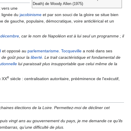
Death) de Woody Allen (1975)
t vers une
 lignée du
jacobinisme
et par son souci de la gloire se situe bien
me de gauche, populaire, démocratique, voire anticlérical et un
 décembre
, car le nom de Napoléon est à lui seul un programme ; il
l
et opposé au
parlementarisme
.
Tocqueville
a noté dans ses
eu de goût pour la
liberté
. Le trait caractéristique et fondamental de
utionnelle
lui paraissait plus insupportable que celui même de la
e
u XX
siècle : centralisation autoritaire, prééminence de l'exécutif,
haines élections de la Loire. Permettez-moi de décliner cet
depuis vingt ans au gouvernement du pays, je me demande ce qu’ils
embarras, qu’une difficulté de plus.