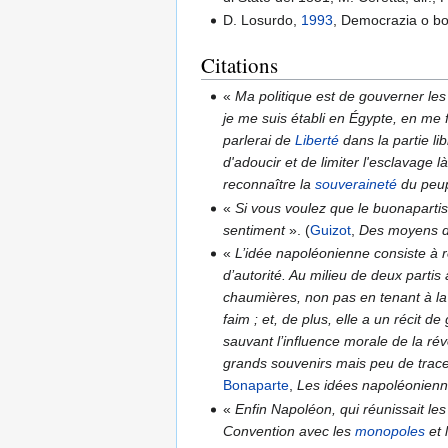
D. Losurdo,
1993
, Democrazia o bon
Citations
«
Ma politique est de gouverner le
je me suis établi en Égypte, en me f
parlerai de
Liberté
dans la partie li
d'adoucir et de limiter l'esclavage là
reconnaître la
souveraineté
du peu
«
Si vous voulez que le buonapar
sentiment
»
. (
Guizot
,
Des moyens de
«
L’idée napoléonienne consiste à re
d’autorité. Au milieu de deux partis
chaumières, non pas en tenant à la
faim ; et, de plus, elle a un récit d
sauvant l’influence morale de la révo
grands souvenirs mais peu de traces
Bonaparte
,
Les idées napoléonien
«
Enfin Napoléon, qui réunissait le
Convention avec les
monopoles
et 