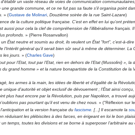
 d'établir un vaste réseau de voies de communication communautaires, 
e une grande commune, et ce ne fut pas sa faute s'il organisa point da
s.
»
(
Gustave de Molinari
,
Douzième soirée de la rue Saint-Lazare
)
nce de la culture politique française. C’est en effet en lui qu’ont préten
aussi pour cela la clef de compréhension de l’illibéralisme français. Il 
lus profonds.
»
(Pierre Rosanvallon)
 un État neutre et soumis au droit, ils veulent un État "fort", c’est-à-dire
on de l’Intérêt général qu’il serait bien sûr seul à même de déterminer. L
s les jours.
»
(
Charles Gave
)
tout pour l’Etat, tout par l’Etat, rien en dehors de l’Etat (Mussolini) », 
 du grand homme » et la nature bonapartiste de la Constitution de la 
 les armes à la main, les idées de liberté et d'égalité de la Révolution
ce unique d'autorité et objet exclusif de dévouement ; l'État ainsi conçu,
oint plus haut encore par la Révolution, puis par Napoléon, a trouvé au
; n'oublions pas pourtant qu'il est venu de chez nous.
»
("Réflexion sur le
l'anticipation et la version française du
fascisme
. [...] Il escamote la
sou
réduisant les plébiscites à des farces, en érigeant en loi le bon plaisir 
nt un temps, toutes les divisions et se borne à superposer l’arbitraire au