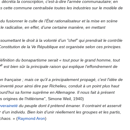
décréta la conscription, c'est-à-dire l'armée communautaire; en
ns cette commune centralisée toutes les industries sur le modèle de
du fusionner le culte de l’État rationalisateur et la mise en scène
le radicalise, en effet, d’une certaine manière, en mettant
 soumettant le droit à la volonté d’un "chef" qui prendrait le contrôle
a Constitution de la Ve République est organisée selon ces principes.
la définition du bonapartisme serait « tout pour le grand homme, tout
e
V
est bien sûr la principale raison qui explique l’effondrement de
 française ; mais ce qu'il a principalement propagé, c'est l'idée de
 inventé pour ainsi dire par Richelieu, conduit à un point plus haut
jourd'hui sa forme suprême en Allemagne. Il nous fait à présent
s origines de l'hitlérisme", Simone Weil, 1940)
veraineté
du peuple dont il prétend émaner. Il contraint et asservit
d’un individu. Bien loin d’unir réellement les groupes et les partis,
 chaos.
»
(
Raymond Aron
)