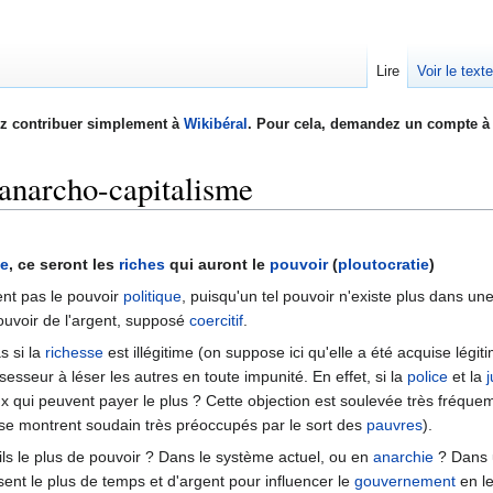
Lire
Voir le text
z contribuer simplement à
Wikibéral
. Pour cela, demandez un compte à 
 anarcho-capitalisme
te
, ce seront les
riches
qui auront le
pouvoir
(
ploutocratie
)
ent pas le pouvoir
politique
, puisqu'un tel pouvoir n'existe plus dans un
 pouvoir de l'argent, supposé
coercitif
.
s si la
richesse
est illégitime (on suppose ici qu'elle a été acquise légi
sesseur à léser les autres en toute impunité. En effet, si la
police
et la
j
eux qui peuvent payer le plus ? Cette objection est soulevée très fréqu
se montrent soudain très préoccupés par le sort des
pauvres
).
ils le plus de pouvoir ? Dans le système actuel, ou en
anarchie
? Dans 
osent le plus de temps et d'argent pour influencer le
gouvernement
en le