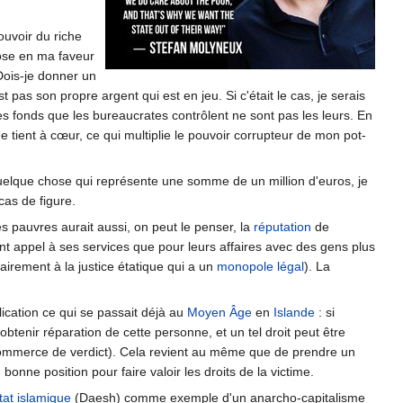
ouvoir du riche
ose en ma faveur
Dois-je donner un
pas son propre argent qui est en jeu. Si c'était le cas, je serais
les fonds que les bureaucrates contrôlent ne sont pas les leurs. En
me tient à cœur, ce qui multiplie le pouvoir corrupteur de mon pot-
 quelque chose qui représente une somme de un million d'euros, je
cas de figure.
s pauvres aurait aussi, on peut le penser, la
réputation
de
ient appel à ses services que pour leurs affaires avec des gens plus
airement à la justice étatique qui a un
monopole légal
). La
ication ce qui se passait déjà au
Moyen Âge
en
Islande
: si
obtenir réparation de cette personne, et un tel droit peut être
la commerce de verdict). Cela revient au même que de prendre un
onne position pour faire valoir les droits de la victime.
tat islamique
(Daesh) comme exemple d'un anarcho-capitalisme