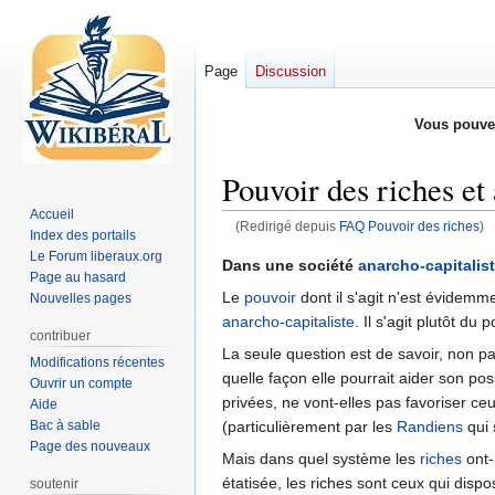
Page
Discussion
Vous pouve
Pouvoir des riches et
Accueil
(Redirigé depuis
FAQ Pouvoir des riches
)
Index des portails
Le Forum liberaux.org
Aller
Aller
Dans une société
anarcho-capitalis
Page au hasard
à
à
Le
pouvoir
dont il s'agit n'est évidemm
Nouvelles pages
la
la
anarcho-capitaliste
. Il s'agit plutôt du
navigation
recherche
contribuer
La seule question est de savoir, non pa
Modifications récentes
quelle façon elle pourrait aider son pos
Ouvrir un compte
privées, ne vont-elles pas favoriser c
Aide
Bac à sable
(particulièrement par les
Randiens
qui 
Page des nouveaux
Mais dans quel système les
riches
ont-
étatisée, les riches sont ceux qui disp
soutenir