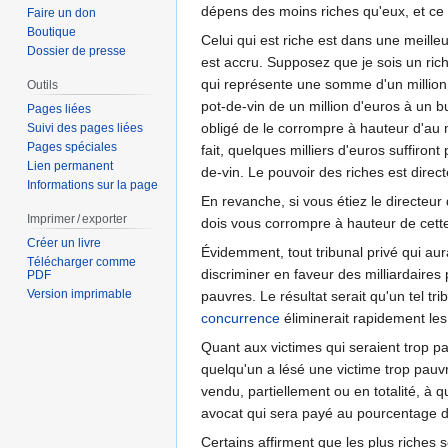
dépens des moins riches qu'eux, et ce
Faire un don
Boutique
Celui qui est riche est dans une meille
Dossier de presse
est accru. Supposez que je sois un ric
qui représente une somme d'un million 
Outils
pot-de-vin de un million d'euros à un b
Pages liées
obligé de le corrompre à hauteur d'au m
Suivi des pages liées
Pages spéciales
fait, quelques milliers d'euros suffiron
Lien permanent
de-vin. Le pouvoir des riches est direc
Informations sur la page
En revanche, si vous étiez le directeu
Imprimer / exporter
dois vous corrompre à hauteur de cette
Créer un livre
Évidemment, tout tribunal privé qui aur
Télécharger comme
discriminer en faveur des milliardaires
PDF
Version imprimable
pauvres. Le résultat serait qu'un tel tr
concurrence
éliminerait rapidement les
Quant aux victimes qui seraient trop pa
quelqu'un a lésé une victime trop pauvre
vendu, partiellement ou en totalité, à 
avocat qui sera payé au pourcentage de 
Certains affirment que les plus riches s