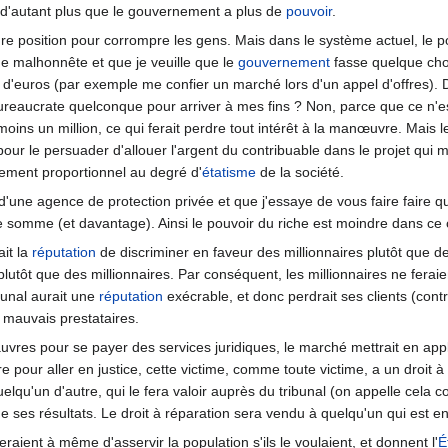
 d'autant plus que le gouvernement a plus de
pouvoir
.
ure position pour corrompre les gens. Mais dans le système actuel, le p
he malhonnête et que je veuille que le
gouvernement
fasse quelque ch
d'euros (par exemple me confier un marché lors d'un appel d'offres). 
ureaucrate quelconque pour arriver à mes fins ? Non, parce que ce n'est 
oins un million, ce qui ferait perdre tout intérêt à la manœuvre. Mais 
t pour le persuader d'allouer l'argent du contribuable dans le projet qui 
tement proportionnel au degré d'
étatisme
de la société.
r d'une agence de protection privée et que j'essaye de vous faire faire
 somme (et davantage). Ainsi le pouvoir du riche est moindre dans ce 
ait la
réputation
de discriminer en faveur des millionnaires plutôt que de
 plutôt que des millionnaires. Par conséquent, les millionnaires ne fera
ibunal aurait une
réputation
exécrable, et donc perdrait ses clients (contr
 mauvais prestataires.
uvres pour se payer des services juridiques, le marché mettrait en appl
 pour aller en justice, cette victime, comme toute victime, a un droit à 
quelqu'un d'autre, qui le fera valoir auprès du tribunal (on appelle ce
ses résultats. Le droit à réparation sera vendu à quelqu'un qui est en b
eraient à même d'asservir la population s'ils le voulaient, et donnent l'
É