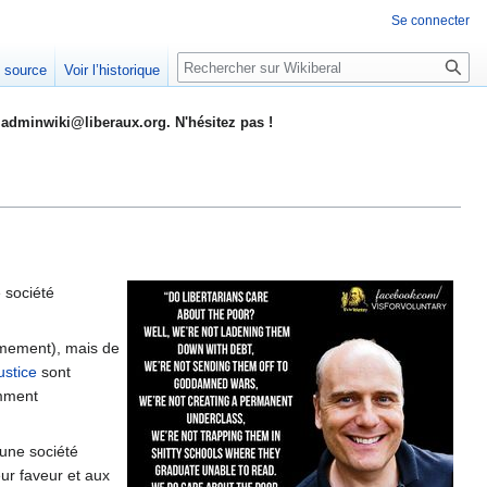
Se connecter
Rechercher
e source
Voir l’historique
adminwiki@liberaux.org. N'hésitez pas !
e société
timement), mais de
ustice
sont
emment
une société
ur faveur et aux