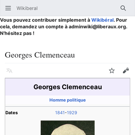
Wikiberal
Ouvrir le menu principal
Reche
Vous pouvez contribuer simplement à
Wikibéral
. Pour
cela, demandez un compte à adminwiki@liberaux.org.
N'hésitez pas !
Georges Clemenceau
Langue
Suivre
Modifier
Georges Clemenceau
Homme politique
Dates
1841
-
1929