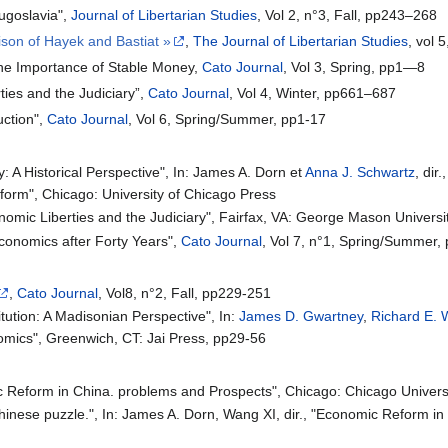
Yugoslavia",
Journal of Libertarian Studies
, Vol 2, n°3, Fall, pp243–268
son of Hayek and Bastiat »
,
The Journal of Libertarian Studies
, vol 
 the Importance of Stable Money,
Cato Journal
, Vol 3, Spring, pp1—8
ties and the Judiciary”,
Cato Journal
, Vol 4, Winter, pp661–687
uction",
Cato Journal
, Vol 6, Spring/Summer, pp1-17
: A Historical Perspective", In: James A. Dorn et
Anna J. Schwartz
, dir
rm", Chicago: University of Chicago Press
conomic Liberties and the Judiciary", Fairfax, VA: George Mason Universi
conomics after Forty Years",
Cato Journal
, Vol 7, n°1, Spring/Summer,
,
Cato Journal
, Vol8, n°2, Fall, pp229-251
tution: A Madisonian Perspective", In:
James D. Gwartney
,
Richard E. 
omics", Greenwich, CT: Jai Press, pp29-56
ic Reform in China. problems and Prospects", Chicago: Chicago Univers
Chinese puzzle.", In: James A. Dorn, Wang XI, dir., "Economic Reform i