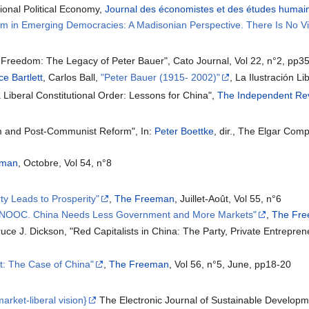
tional Political Economy,
Journal des économistes et des études humai
m in Emerging Democracies: A Madisonian Perspective. There Is No Vi
Freedom: The Legacy of Peter Bauer", Cato Journal, Vol 22, n°2, pp3
ce Bartlett
, Carlos Ball,
"Peter Bauer (1915- 2002)"
, La Ilustración Li
a Liberal Constitutional Order: Lessons for China",
The Independent Re
m and Post-Communist Reform", In:
Peter Boettke
, dir., The Elgar Co
eman
, Octobre, Vol 54, n°8
y Leads to Prosperity"
,
The Freeman
, Juillet-Août, Vol 55, n°6
r CNOOC. China Needs Less Government and More Markets"
,
The Fr
uce J. Dickson, "Red Capitalists in China: The Party, Private Entrepren
t: The Case of China"
,
The Freeman
, Vol 56, n°5, June, pp18-20
rket-liberal vision}
The Electronic Journal of Sustainable Developme