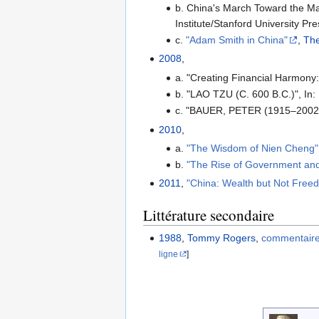
b. China's March Toward the Ma
Institute/Stanford University P
c.
"Adam Smith in China"
,
Th
2008
,
a. "Creating Financial Harmony
b. "LAO TZU (C. 600 B.C.)", In:
c. "BAUER, PETER (1915–2002)
2010
,
a.
"The Wisdom of Nien Cheng"
b.
"The Rise of Government and 
2011
,
"China: Wealth but Not Free
Littérature secondaire
1988
,
Tommy Rogers
,
commentaire 
ligne
]