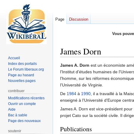
Page
Discussion
Vous pouve
James Dorn
Accueil
Index des portails
Aller
Aller
James A. Dorn
est un économiste amér
Le Forum liberaux.org
à
à
l'Institut d'études humaines de l'Univ
Page au hasard
la
la
l'homme, sur les réformes économiques
Nouvelles pages
navigation
recherche
l'Université de Virginie.
contribuer
De
1984
à
1990
, il a travaillé à la M
Modifications récentes
enseigné à l'Université d'Europe centr
Ouvrir un compte
James A. Dorn est vice-président pour
Aide
Bac à sable
projet Cato sur la société civile. Il di
Page des nouveaux
Publications
soutenir