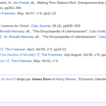
rket, In:
Jim Powell
, dir., Making Poor Nations Rich: Entrepreneurshi
ress, pp361-390
e Freeman
, May, Vol 57, n°4, pp11-13
: Lessons for China",
Cato Journal
, 28 (3), pp535–553
Ronald Hamowy
, dir., "The Encyclopedia of Libertarianism",
Cato Instit
", In:
Ronald Hamowy
, dir., "The Encyclopedia of Libertarianism",
Cato 
,
The Freeman
, April, Vol 60, n°3, pp19-21
the Decline of Morality"
,
The Freeman
, July-August, Vol 60, n°6, p
dom"
,
The Freeman
, May, Vol 61, n°4
du livre
dirigé par
James Dorn
et
Henry Manne
, "Economic Libertie