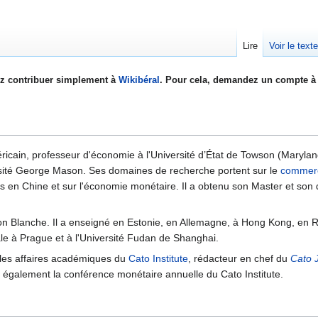
Lire
Voir le text
z contribuer simplement à
Wikibéral
. Pour cela, demandez un compte à 
icain, professeur d'économie à l'Université d’État de Towson (Marylan
ersité George Mason. Ses domaines de recherche portent sur le
commer
 en Chine et sur l'économie monétaire. Il a obtenu son Master et son
aison Blanche. Il a enseigné en Estonie, en Allemagne, à Hong Kong, en Ru
ale à Prague et à l'Université Fudan de Shanghai.
 les affaires académiques du
Cato Institute
, rédacteur en chef du
Cato 
rige également la conférence monétaire annuelle du Cato Institute.