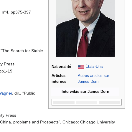
5, n°4, pp375-397
., "The Search for Stable
ty Press
Nationalité
États-Unis
 pp1-19
Articles
Autres articles sur
internes
James Dorn
Interwikis sur James Dorn
Wagner
, dir., "Public
ity Press
n China. problems and Prospects", Chicago: Chicago University