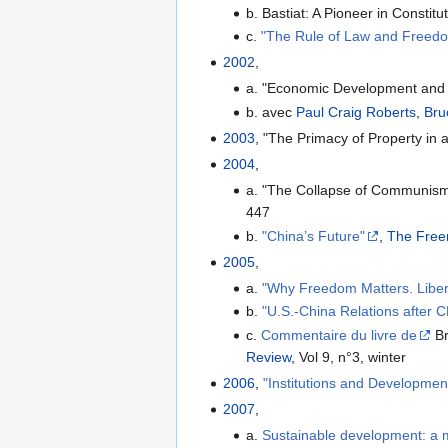
b. Bastiat: A Pioneer in Constitu
c.
"The Rule of Law and Freedo
2002
,
a. "Economic Development and 
b. avec
Paul Craig Roberts
,
Bru
2003
, "The Primacy of Property in 
2004
,
a. "The Collapse of Communis
447
b.
"China’s Future"
,
The Fre
2005
,
a.
"Why Freedom Matters. Libert
b.
"U.S.-China Relations afte
c.
Commentaire du livre de
Br
Review
, Vol 9, n°3, winter
2006
,
"Institutions and Developmen
2007
,
a.
Sustainable development: a ma