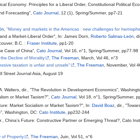
tical Economy: Principles for a Liberal Order, Constitutional Political 
nd Forecasting",
Cato Journal
, 12 (1), Spring/Summer, pp7-21
ón
,
"Money and markets in the Americas : new challenges for hemispher
and a Market-Liberal Order", In: James Dorn,
Roberto Salinas-León
, di
couver, B.C. :
Fraser Institute
, pp1-20
he Case of China",
Cato Journal
, Vol 16, n°1, Spring/Summer, pp77-98
he Decline of Morality
,
The Freeman
, March, Vol 46, n°3
ssive taxation is unfair and unsafe"
,
The Freeman
, November, Vol 4
l Street Journal Asia, August 19
A. Walters, dir., "The Revolution in Development Economics", Washingt
alism or Market Taoism?",
Cato Journal
, Vol 18, n°1, Spring/Summer, 
uture: Market Socialism or Market Taoism?", In:
David Boaz
, dir., "Towa
te", Washington, DC:
Cato Institute
, pp232-244
r., China’s Future: Constructive Partner or Emerging Threat?, Cato Inst
 of Property
,
The Freeman
, Juin, Vol 51, n°6