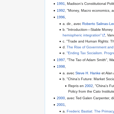
1991
, Madison’s Constitutional Poli
1992
, "Money, Macro economics, a
1996
,
a. dir., avec
Roberto Salinas-Le
b. "Introduction—Stable Money 
hemispheric integration"
, Van
c. "Trade and Human Rights: T
d.
The Rise of Government and t
e.
"Ending Tax Socialism. Progre
1997
, "The Tao of Adam Smith", Wal
1998
,
a. avec
Steve H. Hanke
et Alan 
b. "China’s Future: Market Soci
Repris en
2002
, "China’s F
Policy from the Cato Institu
2000
, avec Ted Galen Carpenter, di
2001
,
a.
Frederic Bastiat: The Primacy