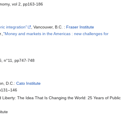
Economy, vol 2, pp163-186
ic integration"
, Vancouver, B.C. :
Fraser Institute
r.,
"Money and markets in the Americas : new challenges for
6, n°11, pp747-748
on, D.C.:
Cato Institute
pp131–146
rd Liberty: The Idea That Is Changing the World: 25 Years of Public
itute