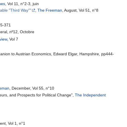
nes
, Vol 11, n°2-3, juin
able "Third Way""
,
The Freeman
, August, Vol 51, n°8
55-371
beral, nº12, Octobre
view
, Vol 7
mpanion to Austrian Economics, Edward Elgar, Hampshire, pp444-
eeman
, December, Vol 55, n°10
eurs, and Prospects for Political Change",
The Independent
nt, Vol 1, n°1