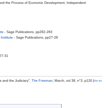
p and the Process of Economic Development, Independent
ute
- Sage Publications, pp282-283
Institute
- Sage Publications, pp27-28
p27-31
s and the Judiciary",
The Freeman
, March, vol 38, n°3, p120
[
lire en