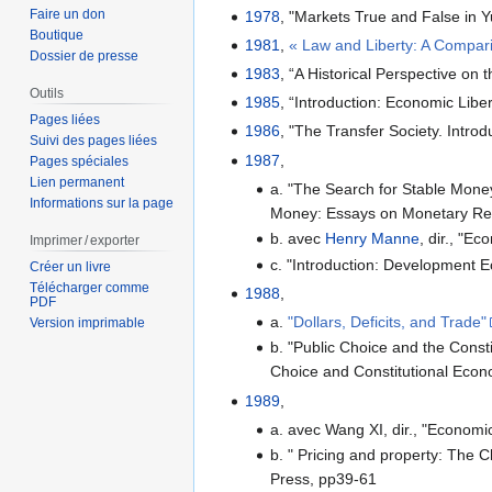
Faire un don
1978
, "Markets True and False in 
Boutique
1981
,
« Law and Liberty: A Compari
Dossier de presse
1983
, “A Historical Perspective on
Outils
1985
, “Introduction: Economic Liber
Pages liées
1986
, "The Transfer Society. Introd
Suivi des pages liées
1987
,
Pages spéciales
Lien permanent
a. "The Search for Stable Money
Informations sur la page
Money: Essays on Monetary Refo
b. avec
Henry Manne
, dir., "E
Imprimer / exporter
c. "Introduction: Development E
Créer un livre
Télécharger comme
1988
,
PDF
a.
"Dollars, Deficits, and Trade"
Version imprimable
b. "Public Choice and the Consti
Choice and Constitutional Econ
1989
,
a. avec Wang XI, dir., "Econom
b. " Pricing and property: The 
Press, pp39-61