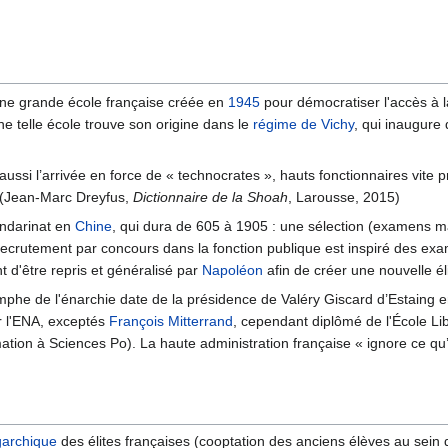
 une grande école française créée en
1945
pour démocratiser l'accès à l
ne telle école trouve son origine dans le
régime de Vichy
, qui inaugure 
:
t aussi l’arrivée en force de « technocrates », hauts fonctionnaires vit
 (Jean-Marc Dreyfus,
Dictionnaire de la Shoah
, Larousse, 2015)
ndarinat en
Chine
, qui dura de 605 à 1905 : une sélection (examens ma
recrutement par concours dans la fonction publique est inspiré des ex
t d'être repris et généralisé par
Napoléon
afin de créer une nouvelle éli
omphe de l'énarchie date de la présidence de Valéry Giscard d’Estaing e
 l'ENA, exceptés
François Mitterrand
, cependant diplômé de l'École Lib
ation à Sciences Po). La haute administration française « ignore ce qu’
garchique
des élites françaises (cooptation des anciens élèves au sein 