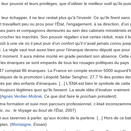
eur pouvoir et leurs privilèges, que d'utiliser le meilleur outil qu'ils puis
eur échapper, il ne leur restait plus qu'à l'investir. Ce qu'ils firent sa
t travaillant peu ou prou pour l'État, l'engagement, à sa direction, d'u
ses pairs et compagnons demeurés au sein des cabinets ministériels et 
décrocher les marchés. Son pouvoir régalien s'est certes réduit, mais 
ût à une vie où il peut jouir d'un confort qu'il n'avait jamais connu jusqu
t. La règle vaut tout aussi bien pour l'énarque devenu député que pour cel
 tout moment. Il aura même monté en grade pendant son absence. Cette d
e les énarques se sont emparés de tous les rouages politiques du pays.
7 comptait 86 énarques. La France en compte environ 5000 aujourd'hui
istiques de la promotion Léopold Sédar Senghor, 27,7 % des postes des
és par des enfants d'énarques. [...] L'ENA est bien le symbole de cette 
t toujours légitimes quoi qu'ils fassent. La seule idée d'évaluer vraimen
(
Agnès Verdier-Molinié
,
Ce que doit faire le prochain président
)
a formation et suivi mon parcours professionnel, c’était inconsciemm
c, ou : le Voyage au bout de l’État
, 2007)
 aux tavernes à parler, qu'aux écoles de la parlerie. [...] Hors de ce bat
ptes. (
Montaigne
,
Essais
)