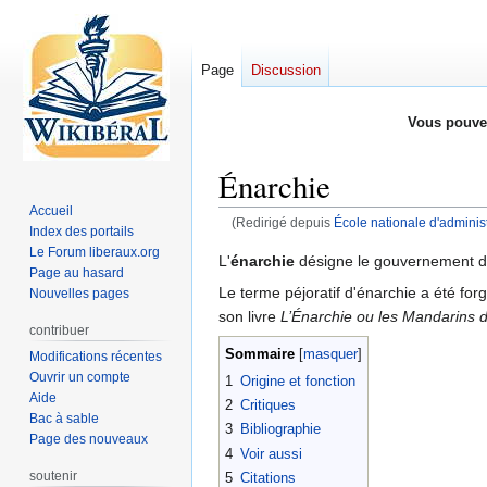
Page
Discussion
Vous pouve
Énarchie
Accueil
(Redirigé depuis
École nationale d'adminis
Index des portails
Le Forum liberaux.org
Aller
Aller
L'
énarchie
désigne le gouvernement d
Page au hasard
à
à
Le terme péjoratif d'énarchie a été 
Nouvelles pages
la
la
son livre
L’Énarchie ou les Mandarins d
navigation
recherche
contribuer
Sommaire
Modifications récentes
Ouvrir un compte
1
Origine et fonction
Aide
2
Critiques
Bac à sable
3
Bibliographie
Page des nouveaux
4
Voir aussi
soutenir
5
Citations