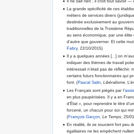
Il ne sait rien ; il croit tout savo
La grande spécificité de ces établi
métiers de services divers (juridiq
destinée exclusivement au gouvernem
traditionnelles de la Troisième Répu
au sens économique, par une élite 
d’autre que gouverner. Et cette mut
Fabry
, 22/10/2015)
Il y a quelques années [...] on m’av
indiquer des thèmes de travail pote
intéressait n’était pas de réfléchir
certains futurs fonctionnaires qui
font. (
Pascal Salin
,
Libéralisme
, L’
Les Français sont piégés par l’
assi
en plus paupérisées. Il y a en Fran
d’État », pour reprendre le titre d’un
forcené, un chacun pour soi qui min
(
François Garçon
,
Le Temps
, 25/0
En réalité, ils se soucient fort peu
égalitaires ne les empêchent nulleme