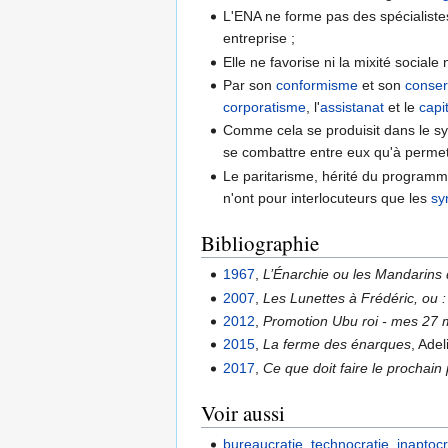
L'ENA ne forme pas des spécialiste
entreprise ;
Elle ne favorise ni la mixité sociale ni
Par son
conformisme
et son
conser
corporatisme
, l'
assistanat
et le
capi
Comme cela se produisit dans le sys
se combattre entre eux qu'à permett
Le paritarisme, hérité du programme
n'ont pour interlocuteurs que les
sy
Bibliographie
1967
,
L’Énarchie ou les Mandarins 
2007
,
Les Lunettes à Frédéric, ou :
2012
,
Promotion Ubu roi - mes 27 m
2015
,
La ferme des énarques
, Ade
2017
,
Ce que doit faire le prochain
Voir aussi
bureaucratie
,
technocratie
,
inaptocr