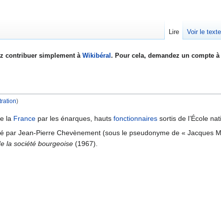
Lire
Voir le text
z contribuer simplement à
Wikibéral
. Pour cela, demandez un compte à 
tration
)
e la
France
par les énarques, hauts
fonctionnaires
sortis de l’École na
forgé par Jean-Pierre Chevènement (sous le pseudonyme de « Jacques M
e la société bourgeoise
(1967).