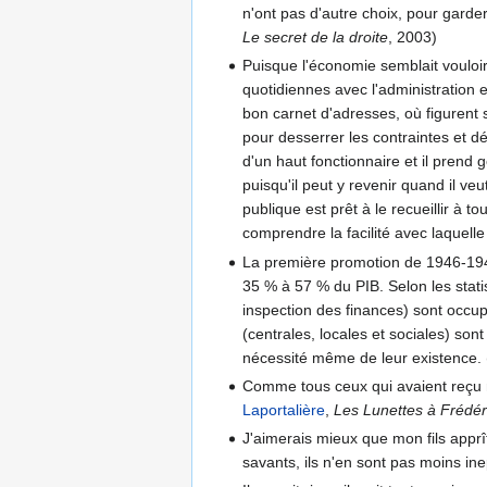
n'ont pas d'autre choix, pour garder l
Le secret de la droite
, 2003)
Puisque l'économie semblait vouloir l
quotidiennes avec l'administration e
bon carnet d'adresses, où figurent 
pour desserrer les contraintes et 
d'un haut fonctionnaire et il prend go
puisqu'il peut y revenir quand il veu
publique est prêt à le recueillir à
comprendre la facilité avec laquell
La première promotion de 1946-194
35 % à 57 % du PIB. Selon les stat
inspection des finances) sont occup
(centrales, locales et sociales) son
nécessité même de leur existence. 
Comme tous ceux qui avaient reçu m
Laportalière
,
Les Lunettes à Frédéri
J'aimerais mieux que mon fils apprît
savants, ils n'en sont pas moins ine