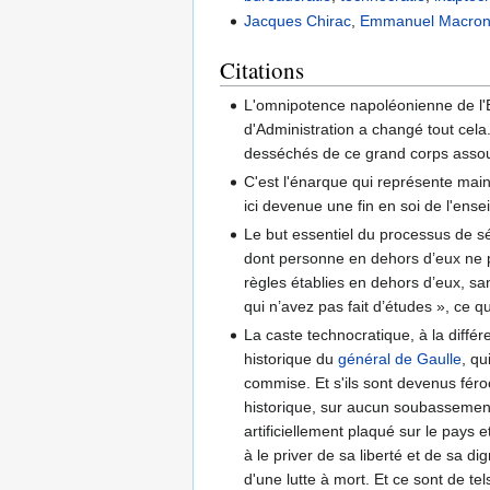
Jacques Chirac
,
Emmanuel Macro
Citations
L'omnipotence napoléonienne de l'Ét
d'Administration a changé tout cela
desséchés de ce grand corps assoup
C'est l'énarque qui représente maint
ici devenue une fin en soi de l'ens
Le but essentiel du processus de sé
dont personne en dehors d’eux ne pe
règles établies en dehors d’eux, san
qui n’avez pas fait d’études », ce qui
La caste technocratique, à la diffé
historique du
général de Gaulle
, qu
commise. Et s'ils sont devenus féro
historique, sur aucun soubassement 
artificiellement plaqué sur le pays
à le priver de sa liberté et de sa di
d'une lutte à mort. Et ce sont de te