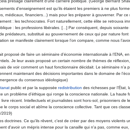
ir — cela présage clairement d'une carrière politique. (George Bernard Sha
ssements d’enseignement est qu’ils étaient les premiers à ne plus forme
ues, médicaux, financiers...) mais pour les préparer à gouverner. Par ce
ent : les technocrates. Fort naturellement, cette élite se retrouva im
blique : les professions libérales. [...] Par conséquent, depuis soixant
de prédateurs, substitué au gouvernement de ceux qui par nature font
ation se manifeste clairement lorsque l’on compare, comme nous l’avons f
ait proposé de faire un séminaire d’économie internationale à l’ENA, en m
ntiels. Je leur avais proposé un certain nombre de thèmes de réflexion
, mais de voir comment un haut fonctionnaire décidait. Le séminaire n’a 
 prennent maintenant des décisions importantes dans le domaine de l’éc
émergence du consensus idéologique)
stanat
public et par la supposée
redistribution
des richesses par l’État, 
ce un problème d’éthique qui ronge la conscience nationale. La haute f
 livre récent. Intellectuels et journalistes sont hors-sol, prisonniers de 
e le corps social et abîme la conscience collective. Tant que ces classe
1/2019)
 des doctrines. Ce qu'ils rêvent, c'est de créer par des moyens violents u
nt d'avoir un mépris intense pour la canaille qui n'a pas, comme eux, appr