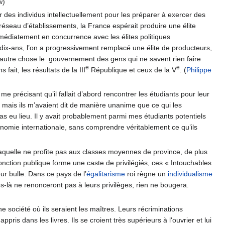
w)
r des individus intellectuellement pour les préparer à exercer des
 réseau d’établissements, la France espérait produire une élite
médiatement en concurrence avec les élites politiques
e dix-ans, l’on a progressivement remplacé une élite de producteurs,
 autre chose le gouvernement des gens qui ne savent rien faire
e
e
ait, les résultats de la III
République et ceux de la V
. (
Philippe
e précisant qu’il fallait d’abord rencontrer les étudiants pour leur
, mais ils m’avaient dit de manière unanime que ce qui les
pas eu lieu. Il y avait probablement parmi mes étudiants potentiels
onomie internationale, sans comprendre véritablement ce qu’ils
laquelle ne profite pas aux classes moyennes de province, de plus
onction publique forme une caste de privilégiés, ces « Intouchables
leur bulle. Dans ce pays de l’
égalitarisme
roi règne un
individualisme
s-là ne renonceront pas à leurs privilèges, rien ne bougera.
ne société où ils seraient les maîtres. Leurs récriminations
is dans les livres. Ils se croient très supérieurs à l'ouvrier et lui