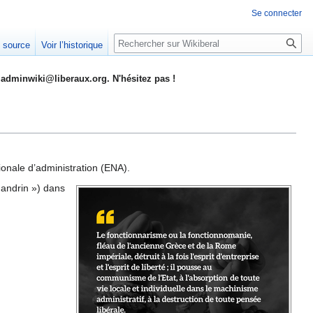
Se connecter
Rechercher
e source
Voir l’historique
adminwiki@liberaux.org. N'hésitez pas !
tionale d’administration (ENA).
andrin ») dans