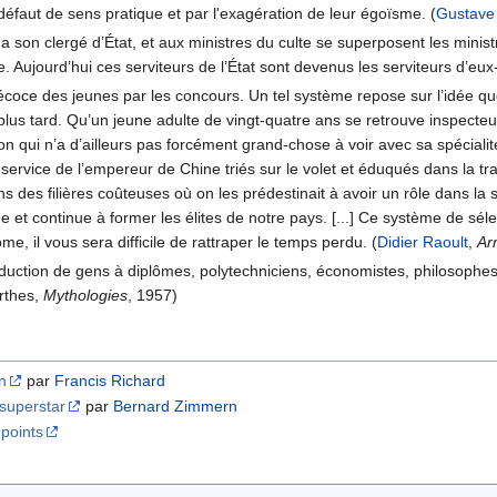
e défaut de sens pratique et par l'exagération de leur égoïsme. (
Gustave
at a son clergé d’État, et aux ministres du culte se superposent les min
e. Aujourd’hui ces serviteurs de l’État sont devenus les serviteurs d
précoce des jeunes par les concours. Un tel système repose sur l’idée que
plus tard. Qu’un jeune adulte de vingt-quatre ans se retrouve inspecteur
on qui n’a d’ailleurs pas forcément grand-chose à voir avec sa spéciali
service de l’empereur de Chine triés sur le volet et éduqués dans la trad
dans des filières coûteuses où on les prédestinait à avoir un rôle dans
e et continue à former les élites de notre pays. [...] Ce système de sé
e, il vous sera difficile de rattraper le temps perdu. (
Didier Raoult
,
Ar
duction de gens à diplômes, polytechniciens, économistes, philosophes 
arthes,
Mythologies
, 1957)
n
par
Francis Richard
superstar
par
Bernard Zimmern
epoints