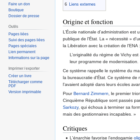
6
Liens externes
Faire un don
Boutique
Dossier de presse
Origine et fonction
Outils
L’École nationale d’administration est
Pages liées
publique de l'État. La « nécessité » d'u
Suivi des pages liées
la Libération avec la création de l'ENA 
Pages spéciales
Lien permanent
L’originalité du régime de Vichy es
Informations sur la page
leur programme de modernisation.
Imprimer / exporter
Ce système rappelle le système du ma
Créer un livre
la bureaucratie d'État. Ce système de 
Télécharger comme
l'avaient adopté dans leurs écoles avan
PDF
Version imprimable
Pour
Bernard Zimmern
, le premier tri
Cinquième République sont passés par
Sarkozy
, qui échoua à terminer sa form
mais des gestionnaires incapables. »
Critiques
L'énarchie favorise l'endogamie
oli