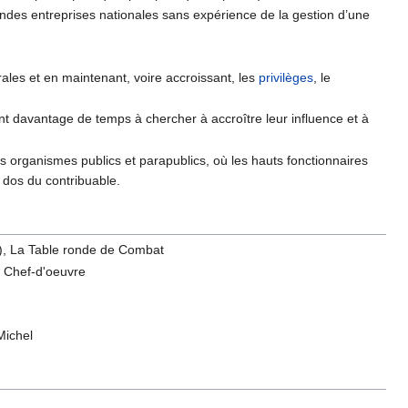
andes entreprises nationales sans expérience de la gestion d’une
érales et en maintenant, voire accroissant, les
privilèges
, le
nt davantage de temps à chercher à accroître leur influence et à
s organismes publics et parapublics, où les hauts fonctionnaires
e dos du contribuable.
), La Table ronde de Combat
u Chef-d'oeuvre
 Michel