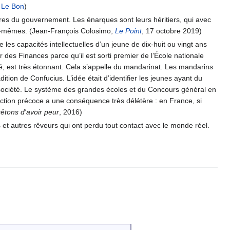
 Le Bon
)
istres du gouvernement. Les énarques sont leurs héritiers, qui avec
’eux-mêmes. (Jean-François Colosimo,
Le Point
, 17 octobre 2019)
 les capacités intellectuelles d’un jeune de dix-huit ou vingt ans
 des Finances parce qu’il est sorti premier de l’École nationale
té, est très étonnant. Cela s’appelle du mandarinat. Les mandarins
ition de Confucius. L’idée était d’identifier les jeunes ayant du
 la société. Le système des grandes écoles et du Concours général en
lection précoce a une conséquence très délétère : en France, si
rêtons d'avoir peur
, 2016)
et autres rêveurs qui ont perdu tout contact avec le monde réel.