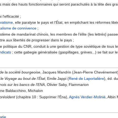
s mais des hauts fonctionnaires qui seront parachutés à la tête des gr
 l'efficacité ;
vatisme
, elle paralyse le pays et l'État, en empêchant les réformes lib
talisme de connivence
;
tème de mandarinat chinois, les membres de l'élite (les lettrés) passe
re aux libertés de progresser dans le pays ;
 politique du CNR, conduit à une gestion de type soviétique de tous le
ndicats
; cette gabegie généralisée (gaspillages, grèves...) se fait sur l
de la société bourgeoise
, Jacques Mandrin (Jean-Pierre Chevènement
 le Voyage au bout de l’État
, Emile Jappi (
René de Laportalière
), éd. d
ois sur les bancs de l'ENA
, Olivier Saby, Flammarion
line Baldacchino, Michalon
 président
(chapitre 10 : Supprimer l'Éna),
Agnès Verdier-Molinié
, Albin
atie