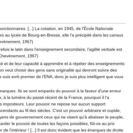
ctionnaires. [...] La création, en 1945, de l'École Nationale
es au lycée de Bourg-en-Bresse, elle l'a précipité dans les canaux
Chevènement, 1967)
fois le latin dans l'enseignement secondaire, l'agilité verbale est
re Chevènement, 1967)
lité et de leur capacité à apprendre et à répéter des enseignements
n veut choisir des gens sans originalité qui devront suivre des
 suis sorti premier de l’ENA, donc je suis plus intelligent que vous
énarques. Ils se sont emparés du pouvoir à la faveur d'une erreur
 à la lumière du passé récent de la France, pourquoi il l'a
des imposteurs. Leur pouvoir ne repose sur aucun support
ndants au fil des siècles. C'est un pouvoir arbitraire et cupide,
 moyens de gouvernement ceux qui ne visent qu'à abaisser le peuple,
 garder le pouvoir de toutes les façons possibles, fût-ce au prix
de l'intérieur ! [...] Il est donc évident que les énarques de droite