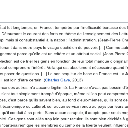
n
at fut longtemps, en France, tempérée par l'inefficacité bonasse des fon
. Détournant le courant des forts en thème de l'enseignement des Lettr
i mais si consubstantiel à la nation : l'administration. (Jean-Pierre 
enant dans notre pays le visage quotidien du pouvoir. [...] Comme autre
eignement parce qu'elle est un critère et un attribut social. (Jean-Pier
lection est de trier les gens en fonction de leur total manque d’origina
ut comprendre l’intérêt. Voila qui est absolument nécessaire quand l’o
s poser de questions. [...] Le non sequitur de base en France est : « Je
 est loin d’être certain. (
Charles Gave
, 2013)
rence des autres, n'a aucune légitimité. La France n'avait pas besoin d'
i s'est tout simplement trompé d'époque, même si l'on peut comprendre,
ces, c'est parce qu'ils savent bien, au fond d'eux-mêmes, qu'ils sont 
économique ou culturel, sur aucun service rendu au pays par leurs asce
 et qu'il conduit à sa perte. Sans aucun scrupule, il adopte pour seuls
gnité. Ces gens sont allés trop loin pour reculer. Ils sont bien décidés à
ls "partenaires" que les membres du camp de la liberté veulent influencer 