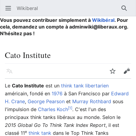
Wikiberal
Ouvrir le menu principal
Reche
Vous pouvez contribuer simplement à
Wikibéral
. Pour
cela, demandez un compte à adminwiki@liberaux.org.
N'hésitez pas !
Cato Institute
Langue
Suivre
Modifier
Le
Cato Institute
est un
think tank
libertarien
américain, fondé en
1976
à San Francisco par
Edward
H. Crane
,
George Pearson
et
Murray Rothbard
sous
[1]
l'impulsion de
Charles Koch
. C'est l'un des
principaux think tanks libéraux au monde. Selon le
2015 Global Go To Think Tank Index Report
, il est
e
classé 11
think tank
dans le Top Think Tanks