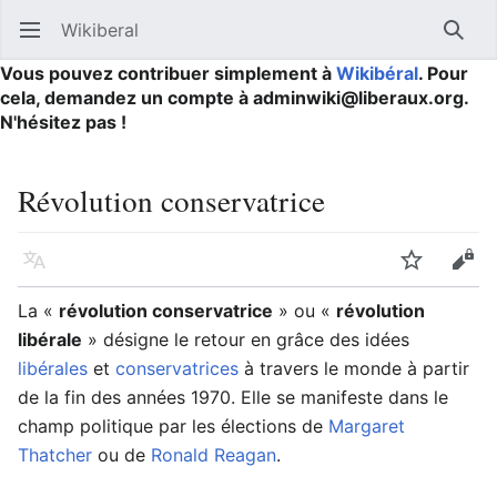
Wikiberal
Ouvrir le menu principal
Reche
Vous pouvez contribuer simplement à
Wikibéral
. Pour
cela, demandez un compte à adminwiki@liberaux.org.
N'hésitez pas !
Révolution conservatrice
Langue
Suivre
Modifier
La «
révolution conservatrice
» ou «
révolution
libérale
» désigne le retour en grâce des idées
libérales
et
conservatrices
à travers le monde à partir
de la fin des années 1970. Elle se manifeste dans le
champ politique par les élections de
Margaret
Thatcher
ou de
Ronald Reagan
.