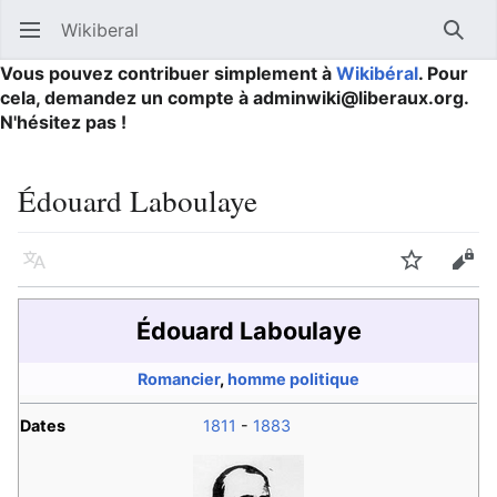
Wikiberal
Ouvrir le menu principal
Reche
Vous pouvez contribuer simplement à
Wikibéral
. Pour
cela, demandez un compte à adminwiki@liberaux.org.
N'hésitez pas !
Édouard Laboulaye
Langue
Suivre
Modifier
Édouard Laboulaye
Romancier
,
homme politique
Dates
1811
-
1883