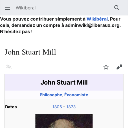
Wikiberal
Ouvrir le menu principal
Reche
Vous pouvez contribuer simplement à
Wikibéral
. Pour
cela, demandez un compte à adminwiki@liberaux.org.
N'hésitez pas !
John Stuart Mill
Langue
Suivre
Modifier
John Stuart Mill
Philosophe
,
Économiste
Dates
1806
-
1873