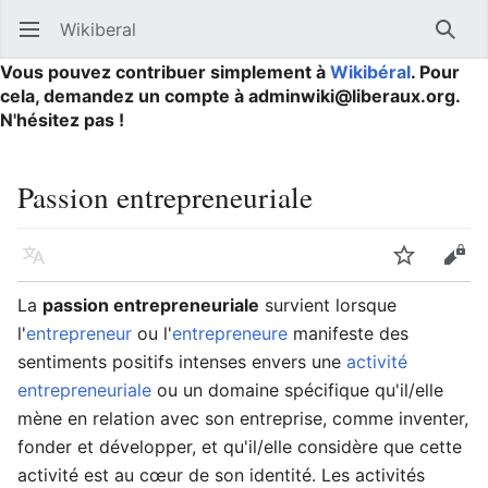
Wikiberal
Ouvrir le menu principal
Reche
Vous pouvez contribuer simplement à
Wikibéral
. Pour
cela, demandez un compte à adminwiki@liberaux.org.
N'hésitez pas !
Passion entrepreneuriale
Langue
Suivre
Modifier
La
passion entrepreneuriale
survient lorsque
l'
entrepreneur
ou l'
entrepreneure
manifeste des
sentiments positifs intenses envers une
activité
entrepreneuriale
ou un domaine spécifique qu'il/elle
mène en relation avec son entreprise, comme inventer,
fonder et développer, et qu'il/elle considère que cette
activité est au cœur de son identité. Les activités