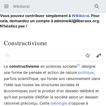
Wikiberal
Ouvrir le menu principal
Reche
Vous pouvez contribuer simplement à
Wikibéral
. Pour
cela, demandez un compte à adminwiki@liberaux.org.
N'hésitez pas !
Constructivisme
Langue
Suivre
Modifier
[1]
Le
constructivisme
en sciences sociales
désigne
une forme de pensée et action de nature
politique
,
parfois scientifique, qui fonde son raisonnement dans
l'idée que toutes les structures sociales et
économiques sont le produit d'un dessein délibéré et
qu’il est possible d’édifier la société selon un dessein
rationnel préconçu. Cette
idéologie
s'oppose à