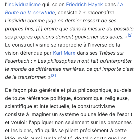
l'
individualisme
qui, selon
Friedrich Hayek
dans
La
Route de la servitude
, consiste à
«
reconnaître
l'individu comme juge en dernier ressort de ses
propres fins, [à] croire que dans la mesure du possible
[2]
ses propres opinions doivent gouverner ses actes.
»
Le constructivisme se rapproche à l'inverse de la
vision défendue par
Karl Marx
dans ses
Thèses sur
Feuerbach
:
«
Les philosophes n'ont fait qu'interpréter
le monde de différentes manières, ce qui importe c'est
[3]
de le transformer.
»
De façon plus générale et plus philosophique, au-delà
de toute référence politique, économique, religieuse,
scientifique et intellectuelle, le constructivisme
consiste à imaginer un système ou une idée de l'esprit
et vouloir l'appliquer non seulement sur les personnes
et les biens, afin qu'ils se plient précisément à cette
idée, mais aussi sur la réalité, de telle sorte que l'on