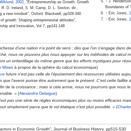
↑
J. Henderson
Wiklund
,
2002
, "Entrepreneurship as Growth: Growth
Boundaries of 
, R .D. Ireland, S. M. Camp, D. L. Sexton, dir.,
↑
Eric Jones,
1
ng a new mindset", Oxford: Blackwell, pp328-340
↑
Eric Jones,
1
f growth: Shaping entrepreneurial attitudes",
urship and Innovation, Vol 7, pp141-148
a richesse d'une nation n'a point de sens ; dès que l'on s'engage dan
ché, nous ne pouvons plus nous appuyer sur les méthodes de calcul mon
ont un enfantillage du même genre que les efforts mystiques pour résou
n Mises
à propos de la sphère du calcul économique)
nce
future n'est pas celle de l'épuisement des ressources utilisées aujourd'h
 que l'avenir puisse être autrement que le présent. C'est cette faillite d
 fin de la croissance ; mais si cela arrive, nous ne pourrons que nous l
enable. »
(
Alexandre Delaigue
)
n’est pas une série de règles économiques plus ou moins efficaces mai
ut simplement parce que le vol étatique n’est plus possible. »
(
Charle
 Factors in Economic Growth", Journal of Business History, pp515-530