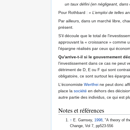
un taux défini (en négligeant, dans
Pour Rothbard :
« L’emploi de telles a
Par ailleurs, dans un marché libre, ch
présent.
S'il découle que le total de l'investiss
approuvant la « croissance » comme une
l'épargne réalisés par ceux qui économ
Qu'arrive-t-il si le gouvernement dé
l'investissement dans ce cas ne peut ve
détriment de D, E ou F qui sont contr
obligatoire, ce sont surtout les épargn
L'économiste
Wertfrei
ne peut donc affi
place la
société
en dehors des décisions 
autre partie des individus, ce qui est p
Notes et références
↑
E. Garnsey,
1998
, "A theory of th
Change, Vol 7, pp523-556