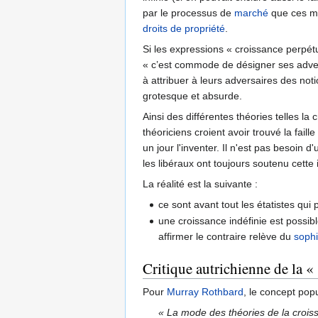
par le processus de
marché
que ces mê
droits de propriété
.
Si les expressions « croissance perpétu
« c’est commode de désigner ses adver
à attribuer à leurs adversaires des no
grotesque et absurde.
Ainsi des différentes théories telles la
théoriciens croient avoir trouvé la fail
un jour l'inventer. Il n'est pas besoin
les libéraux ont toujours soutenu cette id
La réalité est la suivante :
ce sont avant tout les étatistes qu
une croissance indéfinie est possible
affirmer le contraire relève du
sophi
Critique autrichienne de la «
Pour
Murray Rothbard
, le concept pop
« La mode des théories de la croi