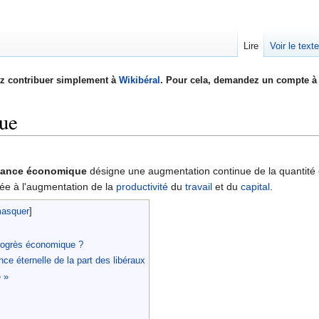
Lire
Voir le text
z contribuer simplement à
Wikibéral
. Pour cela, demandez un compte à 
ue
sance économique
désigne une augmentation continue de la quantité e
ée à l'augmentation de la
productivité
du
travail
et du
capital
.
rogrès économique ?
nce éternelle de la part des libéraux
e »