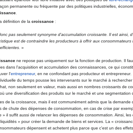
e façon permanente ou fréquente par des politiques industrielles, économ
oissance
.
la définition de la
croissance
:
donc pas seulement synonyme d'accumulation croissante. Il est ainsi, d
istique est de contraindre les producteurs à offrir aux consommateur
efficientes.
»
issance
ne repose pas uniquement sur la fonction de production. Il fa
lles dans l'acquisition et accumulation des connaissances, ce qui consti
uver l'
entrepreneur
, en ne confondant pas producteur et entrepreneur.
ndividuelle du temps pousse les intervenants sur le marché à recherch
'achat, non seulement en valeur, mais aussi en nombres croissants de 
où une diversification des produits sur le marché et une segmentation 
éories de la croissance, mais il est communément admis que la deman
as de chute des dépenses de consommation, en cas de crise par exemple
» il suffit aussi de relancer les dépenses de consommation. Ainsi, les d
 liquidités » pour créer la demande de biens et services. La « croiss
consommateurs dépensent et achetent plus parce que c'est un des effet