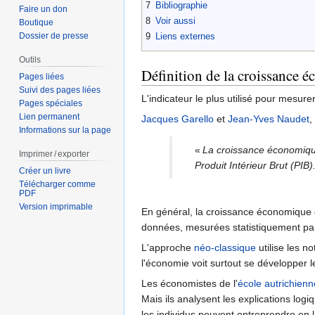
7
Bibliographie
Faire un don
8
Voir aussi
Boutique
9
Liens externes
Dossier de presse
Outils
Définition de la croissance 
Pages liées
Suivi des pages liées
L'indicateur le plus utilisé pour mesur
Pages spéciales
Lien permanent
Jacques Garello
et
Jean-Yves Naudet
,
Informations sur la page
«
La croissance économiqu
Imprimer / exporter
Produit Intérieur Brut (PIB)
Créer un livre
Télécharger comme
PDF
Version imprimable
En général, la croissance économique e
données, mesurées statistiquement par
L'approche
néo-classique
utilise les n
l'économie voit surtout se développer l
Les économistes de l'
école autrichienn
Mais ils analysent les explications log
les individus peuvent entreprendre en la