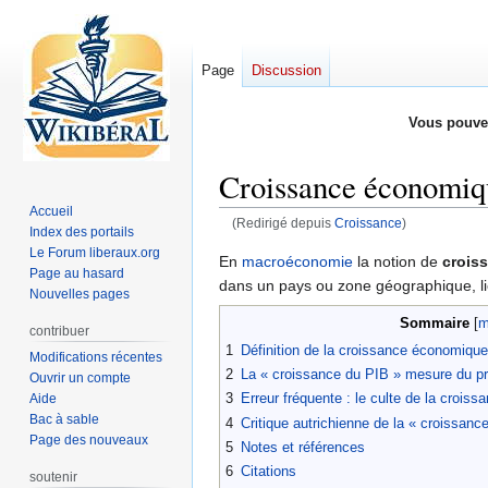
Page
Discussion
Vous pouve
Croissance économiq
Accueil
(Redirigé depuis
Croissance
)
Index des portails
Le Forum liberaux.org
Aller
Aller
En
macroéconomie
la notion de
crois
Page au hasard
à
à
dans un pays ou zone géographique, li
Nouvelles pages
la
la
Sommaire
navigation
recherche
contribuer
1
Définition de la croissance économique
Modifications récentes
2
La « croissance du PIB » mesure du p
Ouvrir un compte
3
Erreur fréquente : le culte de la croissa
Aide
Bac à sable
4
Critique autrichienne de la « croissanc
Page des nouveaux
5
Notes et références
6
Citations
soutenir