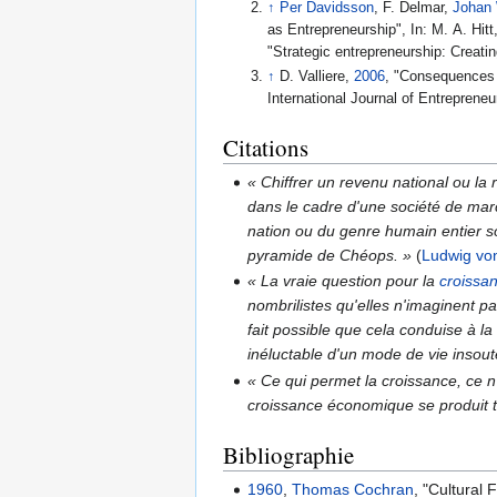
↑
Per Davidsson
, F. Delmar,
Johan 
as Entrepreneurship", In: M. A. Hitt
"Strategic entrepreneurship: Creati
↑
D. Valliere,
2006
, "Consequences o
International Journal of Entreprene
Citations
« Chiffrer un revenu national ou l
dans le cadre d'une société de mar
nation ou du genre humain entier s
pyramide de Chéops. »
(
Ludwig vo
« La vraie question pour la
croissa
nombrilistes qu'elles n'imaginent pas
fait possible que cela conduise à la
inéluctable d'un mode de vie insout
« Ce qui permet la croissance, ce 
croissance économique se produit to
Bibliographie
1960
,
Thomas Cochran
, "Cultural