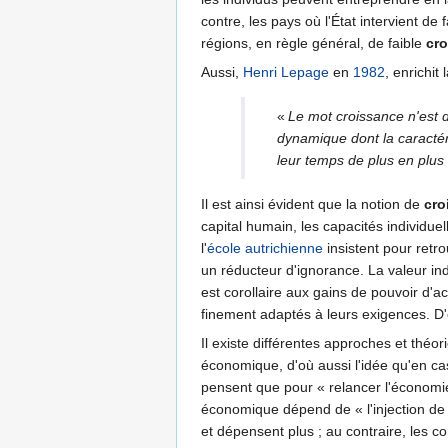
contre, les pays où l'État intervient d
régions, en règle général, de faible
cr
Aussi,
Henri Lepage
en
1982
, enrichit 
«
Le mot croissance n'est 
dynamique dont la caractér
leur temps de plus en plus 
Il est ainsi évident que la notion de
cro
capital humain, les capacités individue
l'
école autrichienne
insistent pour retro
un réducteur d'ignorance. La valeur i
est corollaire aux gains de pouvoir d
finement adaptés à leurs exigences. D'
Il existe différentes approches et th
économique, d'où aussi l'idée qu'en c
pensent que pour « relancer l'économie 
économique dépend de « l'injection de
et dépensent plus ; au contraire, les 