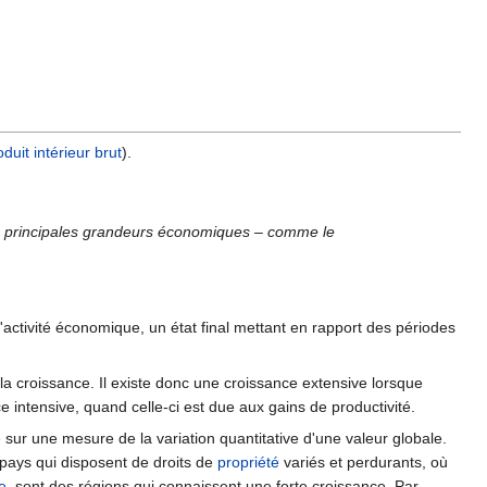
duit intérieur brut
).
es principales grandeurs économiques – comme le
activité économique, un état final mettant en rapport des périodes
 la croissance. Il existe donc une croissance extensive lorsque
nce intensive, quand celle-ci est due aux gains de productivité.
e sur une mesure de la variation quantitative d'une valeur globale.
s pays qui disposent de droits de
propriété
variés et perdurants, où
e
, sont des régions qui connaissent une forte croissance. Par