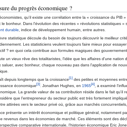
sure du progrès économique ?
 économistes, qu'il existe une corrélation entre la « croissance du PIB »
 le bonheur. Dans l'évolution des récentes « révolutions statistiques » 
nt durable
, indice de développement humain, entre autres.
ièvre statistique découle du besoin de toujours découvrir le meilleur crit
otidiennement. Les statisticiens veulent toujours faire mieux pour essay
ctif ? en quoi cela contribue aux formules magiques des gouvernemen
e un vieux rêve des totalitaristes, l'idée que les affaires d'une nation 
ux saluer, avec bonheur, chaque nouveau pas dans l'application de nouv
ique.
[1]
ît depuis longtemps que la croissance
des petites et moyennes entrep
[3]
[4]
roissance économique
. Jonathan Hughes, en
1965
, a examiné l'infl
omique. La grande valeur de sa contribution réside dans le fait qu'il re
onsidère que l'entrepreneur du secteur public est très fortement impliq
re attirées vers le secteur privé où, grâce aux marchés concurrentiels, l
nce présente un intérêt économique et politique général, notamment pa
e revenus dans les économies de marché. Ces éléments sont des déclen
pective comparative internationale, l'historien économique Eric Jones s