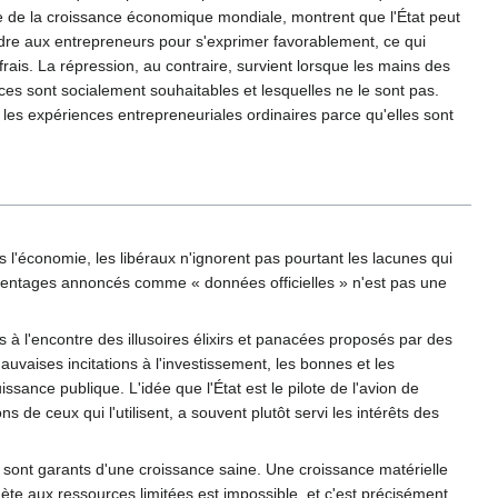
e de la croissance économique mondiale, montrent que l'État peut
 cadre aux entrepreneurs pour s'exprimer favorablement, ce qui
rais. La répression, au contraire, survient lorsque les mains des
nces sont socialement souhaitables et lesquelles ne le sont pas.
 les expériences entrepreneuriales ordinaires parce qu'elles sont
l'économie, les libéraux n'ignorent pas pourtant les lacunes qui
rcentages annoncés comme « données officielles » n'est pas une
s à l'encontre des illusoires élixirs et panacées proposés par des
mauvaises incitations à l'investissement, les bonnes et les
ance publique. L'idée que l'État est le pilote de l'avion de
de ceux qui l'utilisent, a souvent plutôt servi les intérêts des
 sont garants d'une croissance saine. Une croissance matérielle
nète aux ressources limitées est impossible, et c'est précisément