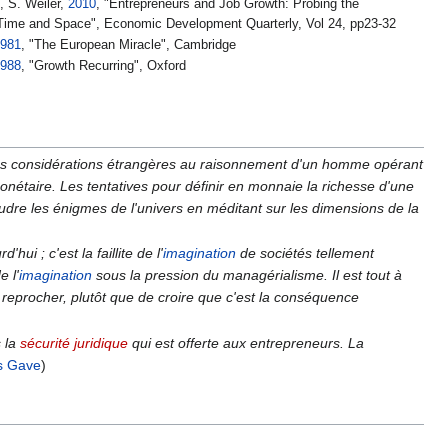
, S. Weiler,
2010
, "Entrepreneurs and Job Growth: Probing the
Time and Space", Economic Development Quarterly, Vol 24, pp23-32
981
, "The European Miracle", Cambridge
988
, "Growth Recurring", Oxford
s des considérations étrangères au raisonnement d'un homme opérant
étaire. Les tentatives pour définir en monnaie la richesse d'une
dre les énigmes de l'univers en méditant sur les dimensions de la
ui ; c'est la faillite de l'
imagination
de sociétés tellement
e l'
imagination
sous la pression du managérialisme. Il est tout à
e reprocher, plutôt que de croire que c'est la conséquence
s la
sécurité juridique
qui est offerte aux entrepreneurs. La
s Gave
)