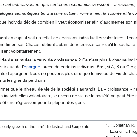
 ce bel enthousiasme, que certaines économies croissent... à reculons).
nalogies sémantiques tend à faire oublier, voire à nier, la volonté et la
aque individu décide combien il veut économiser afin d'augmenter son 
ement en capital soit un reflet de décisions individuelles volontaires, l'
 fin en soi. Chacun obtient autant de « croissance » qu'il le souhaite
isent volontairement.
cide de stimuler le taux de croissance ?
Ce n'est plus à chaque indivi
nir que de l'
épargne
forcée de certains individus. Bref, si A, B ou C « g
aints d'épargner. Nous ne pouvons plus dire que le niveau de vie de c
ants les grands perdants.
rmer que le niveau de vie de la société s'agrandit. La « croissance » n
individuelles volontaires ; le niveau de vie de la société ne peut être 
lutôt une régression pour la plupart des gens.
↑
Jonathan R. 
e early growth of the firm", Industrial and Corporate
Economic Prog