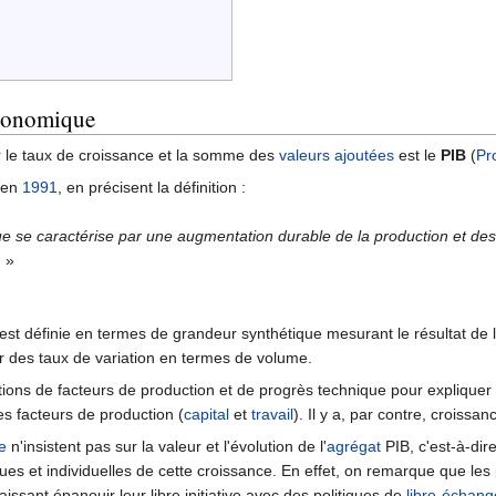
économique
er le taux de croissance et la somme des
valeurs ajoutées
est le
PIB
(
Pro
 en
1991
, en précisent la définition :
e se caractérise par une augmentation durable de la production et d
.
»
st définie en termes de grandeur synthétique mesurant le résultat de l'
 des taux de variation en termes de volume.
otions de facteurs de production et de progrès technique pour expliquer
es facteurs de production (
capital
et
travail
). Il y a, par contre, croissa
e
n'insistent pas sur la valeur et l'évolution de l'
agrégat
PIB, c'est-à-dir
iques et individuelles de cette croissance. En effet, on remarque que le
issant épanouir leur libre initiative avec des politiques de
libre-échang