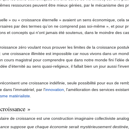
mes ressources peuvent être mieux gérées, par le mécanisme des pri
elle » ou « croissance éternelle » avaient un sens économique, cela se
saires par des termes qu’on ne comprend pas soi-même », et pour propo
tions et concepts qui n'ont jamais été soutenus, dans le moindre des 
 croissance zéro voulant nous prouver les limites de la croissance postu
le : une croissance illimitée est impossible car nous vivons dans un monde
 d'un cours magistral pour comprendre que dans notre monde fini l'idée 
ée d'éternité au sens quasi-religieux, il fallait bien un jour aussi l'inven
i préconisent une croissance indéfinie, seule possibilité pour eux de re
 dans l'immatériel, par l'
innovation
, l'amélioration des services exista
sme matérialiste
.
 croissance »
ulaire de croissance est une construction imaginaire collectiviste analo
ssance suppose que chaque économie serait mystérieusement destinée,