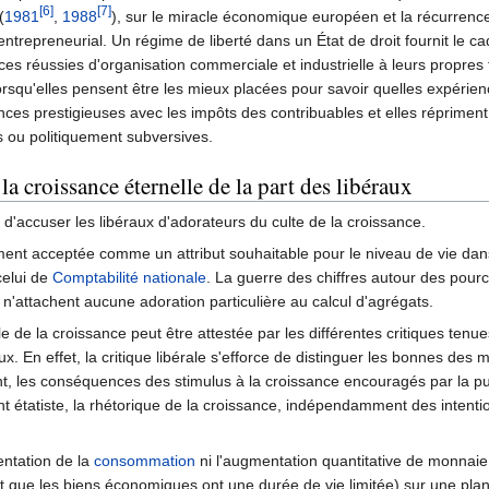
[6]
[7]
(
1981
,
1988
), sur le miracle économique européen et la récurrenc
 entrepreneurial. Un régime de liberté dans un État de droit fournit le
s réussies d'organisation commerciale et industrielle à leurs propres f
 lorsqu'elles pensent être les mieux placées pour savoir quelles expérie
nces prestigieuses avec les impôts des contribuables et elles répriment
 ou politiquement subversives.
 la croissance éternelle de la part des libéraux
e d'accuser les libéraux d'adorateurs du culte de la croissance.
ent acceptée comme un attribut souhaitable pour le niveau de vie dans 
celui de
Comptabilité nationale
. La guerre des chiffres autour des pou
ux n'attachent aucune adoration particulière au calcul d'agrégats.
 de la croissance peut être attestée par les différentes critiques tenue
ux. En effet, la critique libérale s'efforce de distinguer les bonnes des 
 les conséquences des stimulus à la croissance encouragés par la puiss
 étatiste, la rhétorique de la croissance, indépendamment des intentions 
ntation de la
consommation
ni l'augmentation quantitative de monnaie
 fait que les biens économiques ont une durée de vie limitée) sur une pla