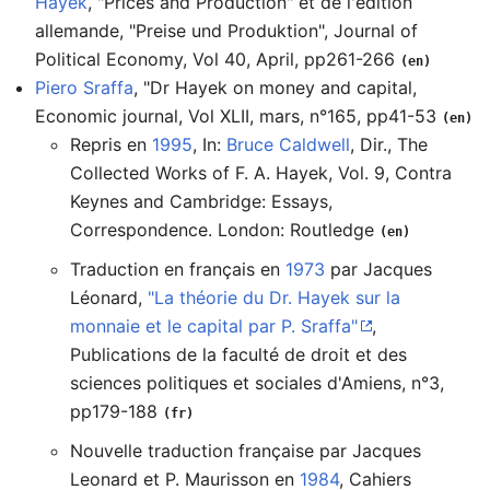
Hayek
, "Prices and Production" et de l'édition
allemande, "Preise und Produktion", Journal of
Political Economy, Vol 40, April, pp261-266
(en)
Piero Sraffa
, "Dr Hayek on money and capital,
Economic journal, Vol XLII, mars, n°165, pp41-53
(en)
Repris en
1995
, In:
Bruce Caldwell
, Dir., The
Collected Works of F. A. Hayek, Vol. 9, Contra
Keynes and Cambridge: Essays,
Correspondence. London: Routledge
(en)
Traduction en français en
1973
par Jacques
Léonard,
"La théorie du Dr. Hayek sur la
monnaie et le capital par P. Sraffa"
,
Publications de la faculté de droit et des
sciences politiques et sociales d'Amiens, n°3,
pp179-188
(fr)
Nouvelle traduction française par Jacques
Leonard et P. Maurisson en
1984
, Cahiers