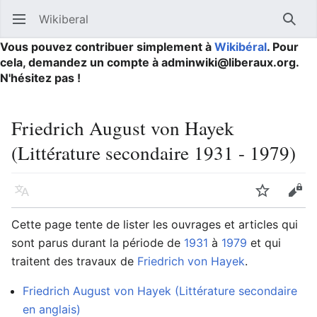
Wikiberal
Ouvrir le menu principal
Reche
Vous pouvez contribuer simplement à
Wikibéral
. Pour
cela, demandez un compte à adminwiki@liberaux.org.
N'hésitez pas !
Friedrich August von Hayek
(Littérature secondaire 1931 - 1979)
Langue
Suivre
Modifier
Cette page tente de lister les ouvrages et articles qui
sont parus durant la période de
1931
à
1979
et qui
traitent des travaux de
Friedrich von Hayek
.
Friedrich August von Hayek (Littérature secondaire
en anglais)