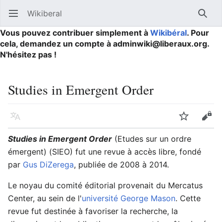
Wikiberal
Ouvrir le menu principal
Reche
Vous pouvez contribuer simplement à
Wikibéral
. Pour
cela, demandez un compte à adminwiki@liberaux.org.
N'hésitez pas !
Studies in Emergent Order
Langue
Suivre
Modifier
Studies in Emergent Order
(Etudes sur un ordre
émergent) (SIEO) fut une revue à accès libre, fondé
par
Gus DiZerega
, publiée de 2008 à 2014.
Le noyau du comité éditorial provenait du Mercatus
Center, au sein de l'
université George Mason
. Cette
revue fut destinée à favoriser la recherche, la