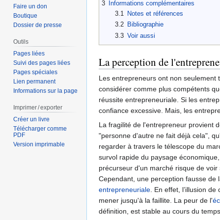
3
Informations complémentaires
Faire un don
3.1
Notes et références
Boutique
3.2
Bibliographie
Dossier de presse
3.3
Voir aussi
Outils
Pages liées
La perception de l'entreprene
Suivi des pages liées
Pages spéciales
Les entrepreneurs ont non seulement te
Lien permanent
considérer comme plus compétents que 
Informations sur la page
réussite entrepreneuriale. Si les entr
Imprimer / exporter
confiance excessive. Mais, les entrep
Créer un livre
La fragilité de l'entrepreneur provient 
Télécharger comme
PDF
"personne d'autre ne fait déjà cela", q
Version imprimable
regarder à travers le télescope du mar
survol rapide du paysage économique, v
précurseur d'un marché risque de voir s
Cependant, une perception fausse de la 
entrepreneuriale
. En effet, l’illusion 
mener jusqu'à la faillite. La peur de l'
éc
définition, est stable au cours du temps