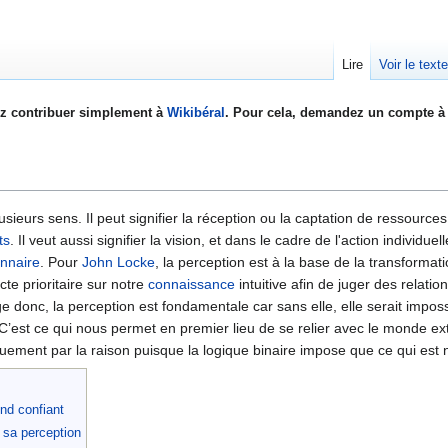
Lire
Voir le text
z contribuer simplement à
Wikibéral
. Pour cela, demandez un compte à 
usieurs sens. Il peut signifier la réception ou la captation de ressource
ts
. Il veut aussi signifier la vision, et dans le cadre de l'action individu
onnaire
. Pour
John Locke
, la perception est à la base de la transforma
te prioritaire sur notre
connaissance
intuitive afin de juger des relat
e donc, la perception est fondamentale car sans elle, elle serait impos
at C’est ce qui nous permet en premier lieu de se relier avec le monde ex
quement par la raison puisque la logique binaire impose que ce qui est
end confiant
à sa perception