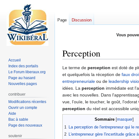
Page
Discussion
Vous pouve
Perception
Accueil
Index des portails
Aller
Aller
Le terme de
perception
est doté de pl
Le Forum liberaux.org
à
à
et quelquefois la réception de
faux droi
Page au hasard
la
la
entrepreneuriale
ou de
leadership visi
Nouvelles pages
navigation
recherche
idées. La
perception
immédiate est l'ac
contribuer
avec les nouvelles. Dans l'apprentissag
vue, l’ouïe, le toucher, le goût, l'odor
Modifications récentes
Ouvrir un compte
perception
du réel est accessible uni
Aide
Sommaire
Bac à sable
Page des nouveaux
1
La perception de l'entrepreneur qui le r
2
L'entrepreneur gère l'incertitude grâce 
soutenir