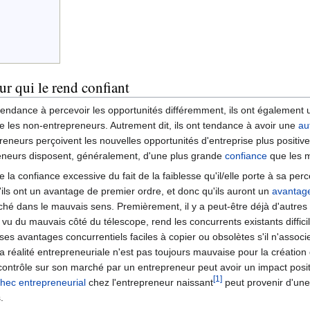
ur qui le rend confiant
ndance à percevoir les opportunités différemment, ils ont également u
les non-entrepreneurs. Autrement dit, ils ont tendance à avoir une
au
epreneurs perçoivent les nouvelles opportunités d'entreprise plus posit
reneurs disposent, généralement, d'une plus grande
confiance
que les m
de la confiance excessive du fait de la faiblesse qu'il/elle porte à sa 
u'ils ont un avantage de premier ordre, et donc qu'ils auront un
avantage
ché dans le mauvais sens. Premièrement, il y a peut-être déjà d'autres 
u du mauvais côté du télescope, rend les concurrents existants difficil
es avantages concurrentiels faciles à copier ou obsolètes s'il n'associe
réalité entrepreneuriale n'est pas toujours mauvaise pour la création d
de contrôle sur son marché par un entrepreneur peut avoir un impact posi
[1]
hec entrepreneurial
chez l'entrepreneur naissant
peut provenir d'une 
.