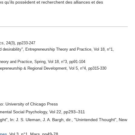
s qu'ils possèdent et recherchent des alliances et des
cs, 24(3), pp233-247
d desirability", Entrepreneurship Theory and Practice, Vol 18, n°1,
Theory and Practice, Spring, Vol 18, n°3, pp91-104
ntrepreneurship & Regional Development, Vol 5, n°4, pp315-330
go: University of Chicago Press
erimental Social Psychology, Vol 22, pp293–311
ught", In: J. S. Uleman, J. A. Bargh, dir., "Unintended Thought", New
ines
, Vol 3, n°1, Mars, pp49-78