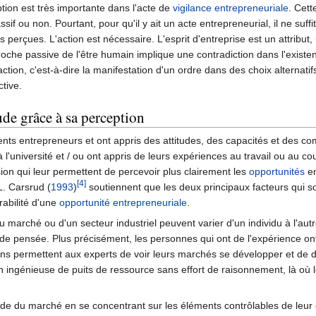
ption est très importante dans l'acte de
vigilance entrepreneuriale
. Cett
ssif ou non. Pourtant, pour qu'il y ait un acte entrepreneurial, il ne suff
 perçues. L'action est nécessaire. L'esprit d'entreprise est un attribut,
roche passive de l'être humain implique une contradiction dans l'existe
on, c'est-à-dire la manifestation d'un ordre dans des choix alternatifs
ctive.
ude grâce à sa perception
nts entrepreneurs et ont appris des attitudes, des capacités et des c
à l'université et / ou ont appris de leurs expériences au travail ou au co
sion qui leur permettent de percevoir plus clairement les
opportunités
en
[4]
 L. Carsrud (
1993
)
soutiennent que les deux principaux facteurs qui s
irabilité d'une
opportunité entrepreneuriale
.
 du marché ou d'un secteur industriel peuvent varier d'un individu à l'
de pensée. Plus précisément, les personnes qui ont de l'expérience ont
ens permettent aux experts de voir leurs marchés se développer et de 
n ingénieuse de puits de ressource sans effort de raisonnement, là où
tude du marché en se concentrant sur les éléments contrôlables de leur 