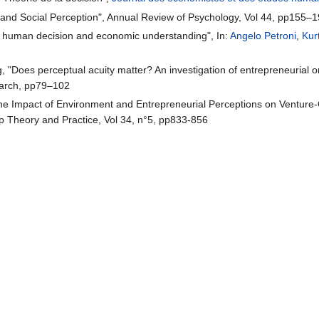
on and Social Perception", Annual Review of Psychology, Vol 44, pp155–
in human decision and economic understanding", In:
Angelo Petroni
,
Kur
 "Does perceptual acuity matter? An investigation of entrepreneurial or
 March, pp79–102
The Impact of Environment and Entrepreneurial Perceptions on Venture-C
p Theory and Practice, Vol 34, n°5, pp833-856