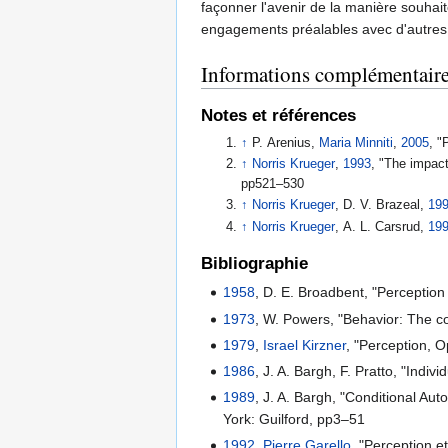
façonner l'avenir de la manière souhai
engagements préalables avec d'autres
Informations complémentair
Notes et références
↑
P. Arenius,
Maria Minniti
,
2005
, "
↑
Norris Krueger
,
1993
, "The impact
pp521–530
↑
Norris Krueger
, D. V. Brazeal,
19
↑
Norris Krueger
, A. L. Carsrud,
19
Bibliographie
1958
, D. E. Broadbent, "Percepti
1973
, W. Powers, "Behavior: The co
1979
,
Israel Kirzner
, "Perception, O
1986
, J. A. Bargh, F. Pratto, "Indi
1989
, J. A. Bargh, "Conditional Aut
York: Guilford, pp3–51
1992
,
Pierre Garello
, "Perception e