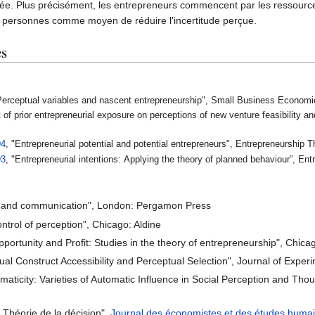
tée. Plus précisément, les entrepreneurs commencent par les ressource
 personnes comme moyen de réduire l'incertitude perçue.
es
Perceptual variables and nascent entrepreneurship", Small Business Economi
 of prior entrepreneurial exposure on perceptions of new venture feasibility an
94
, "Entrepreneurial potential and potential entrepreneurs", Entrepreneurship 
93
, "Entrepreneurial intentions: Applying the theory of planned behaviour”, E
on and communication", London: Pergamon Press
ntrol of perception", Chicago: Aldine
pportunity and Profit: Studies in the theory of entrepreneurship", Chica
vidual Construct Accessibility and Perceptual Selection", Journal of Exp
omaticity: Varieties of Automatic Influence in Social Perception and Tho
t Théorie de la décision",
Journal des économistes et des études huma