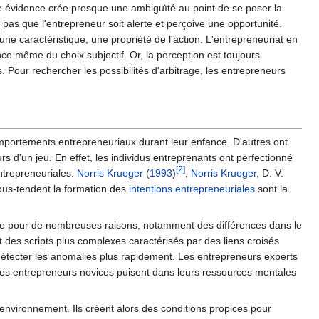
e évidence crée presque une ambiguïté au point de se poser la
it pas que l'entrepreneur soit alerte et perçoive une opportunité.
 une caractéristique, une propriété de l'action. L'entrepreneuriat en
nce même du choix subjectif. Or, la perception est toujours
. Pour rechercher les possibilités d'arbitrage, les entrepreneurs
omportements entrepreneuriaux durant leur enfance. D'autres ont
urs d'un jeu. En effet, les individus entreprenants ont perfectionné
[2]
trepreneuriales.
Norris Krueger
(
1993
)
,
Norris Krueger
, D. V.
ous-tendent la formation des
intentions entrepreneuriales
sont la
autre pour de nombreuses raisons, notamment des différences dans le
 des scripts plus complexes caractérisés par des liens croisés
détecter les anomalies plus rapidement. Les entrepreneurs experts
 les entrepreneurs novices puisent dans leurs ressources mentales
environnement. Ils créent alors des conditions propices pour