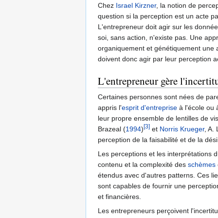
Chez
Israel Kirzner
, la notion de perce
question si la perception est un acte pa
L'entrepreneur doit agir sur les données
soi, sans action, n'existe pas. Une app
organiquement et génétiquement une acti
doivent donc agir par leur perception a
L'entrepreneur gère l'incertit
Certaines personnes sont nées de pare
appris l'
esprit d'entreprise
à l'école ou 
leur propre ensemble de lentilles de vi
[3]
Brazeal (
1994
)
et
Norris Krueger
, A.
perception de la faisabilité et de la dés
Les perceptions et les interprétations
contenu et la complexité des
schèmes
étendus avec d'autres patterns. Ces li
sont capables de fournir une perceptio
et financières.
Les entrepreneurs perçoivent l'incerti