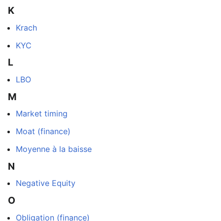
K
Krach
KYC
L
LBO
M
Market timing
Moat (finance)
Moyenne à la baisse
N
Negative Equity
O
Obligation (finance)