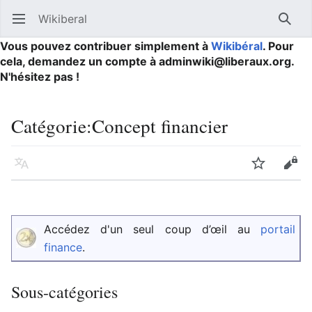
Wikiberal
Ouvrir le menu principal
Reche
Vous pouvez contribuer simplement à
Wikibéral
. Pour
cela, demandez un compte à adminwiki@liberaux.org.
N'hésitez pas !
Catégorie
:
Concept financier
Langue
Suivre
Modifier
Accédez d'un seul coup d’œil au
portail
finance
.
Sous-catégories