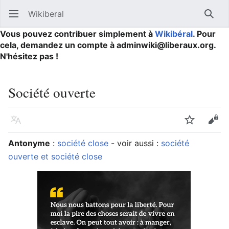
Wikiberal
Ouvrir le menu principal
Reche
Vous pouvez contribuer simplement à
Wikibéral
. Pour
cela, demandez un compte à adminwiki@liberaux.org.
N'hésitez pas !
Société ouverte
Langue
Suivre
Modifier
Antonyme
:
société close
- voir aussi :
société
ouverte et société close