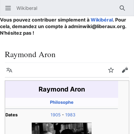
Wikiberal
Ouvrir le menu principal
Reche
Vous pouvez contribuer simplement à
Wikibéral
. Pour
cela, demandez un compte à adminwiki@liberaux.org.
N'hésitez pas !
Raymond Aron
Langue
Suivre
Modifier
Raymond Aron
Philosophe
Dates
1905
-
1983