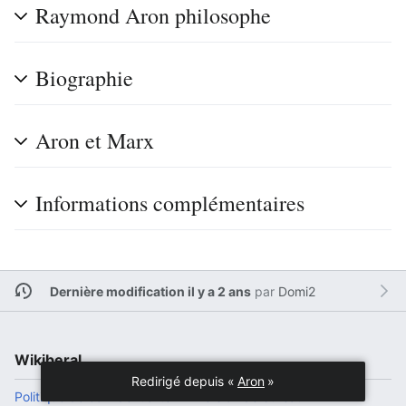
Raymond Aron philosophe
Biographie
Aron et Marx
Informations complémentaires
Dernière modification il y a 2 ans
par
Domi2
Wikiberal
Redirigé depuis «
Aron
»
Politique de confidentialité
Version de bureau