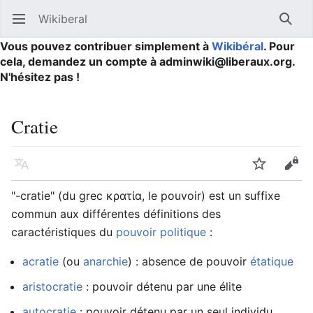
Wikiberal
Ouvrir le menu principal
Reche
Vous pouvez contribuer simplement à
Wikibéral
. Pour
cela, demandez un compte à adminwiki@liberaux.org.
N'hésitez pas !
Cratie
Langue
Suivre
Modifier
"-cratie" (du grec κρατία, le pouvoir) est un suffixe
commun aux différentes définitions des
caractéristiques du
pouvoir
politique
:
acratie
(ou
anarchie
) : absence de pouvoir
étatique
aristocratie
: pouvoir détenu par une élite
autocratie
: pouvoir détenu par un seul individu