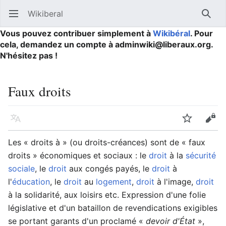
Wikiberal
Ouvrir le menu principal
Reche
Vous pouvez contribuer simplement à
Wikibéral
. Pour
cela, demandez un compte à adminwiki@liberaux.org.
N'hésitez pas !
Faux droits
Langue
Suivre
Modifier
Les « droits à » (ou droits-créances) sont de « faux
droits » économiques et sociaux : le
droit
à la
sécurité
sociale
, le
droit
aux congés payés, le
droit
à
l'
éducation
, le
droit
au
logement
,
droit
à l'image,
droit
à la solidarité, aux loisirs etc. Expression d'une folie
législative et d'un bataillon de revendications exigibles
se portant garants d'un proclamé
«
devoir d'État
»
,