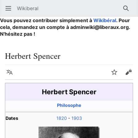
Wikiberal
Ouvrir le menu principal
Reche
Vous pouvez contribuer simplement à
Wikibéral
. Pour
cela, demandez un compte à adminwiki@liberaux.org.
N'hésitez pas !
Herbert Spencer
Langue
Suivre
Modifier
Herbert Spencer
Philosophe
Dates
1820
-
1903