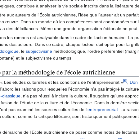
iques, contribue à analyser la vie sociale inscrite dans la littérature de
ère aux auteurs de l'École autrichienne, l'idée que l'auteur ait un parfa
 son œuvre. Dans un monde où les compétences sont coordonnées sur le ma
 il y a des défaillances. Même une grande organisation éditoriale ne peu
ans les romans est analysable dans le cadre de l'action humaine. La pr
ons des acteurs. Dans ce cadre, chaque lecteur doit opter pour la grill
dologique
, le
subjectivisme
méthodologique, l'ordre préférentiel (margina
ontané) et le subjectivisme du temps.
e par la méthodologie de l'école autrichienne
[6]
lé « Les études culturelles et les conditions de l'entrepreneuriat »
,
Don 
 d'abord les raisons pour lesquelles l'économie n'a pas intégré la cult
-classique
, n'a pas réussi à inclure la culture, il suggère qu'une approc
a fusion de l'étude de la culture et de l'économie. Dans la dernière sectio
'ont pas examiné les sources culturelles de l'
entrepreneuriat
. La raison
 culture, comme la critique littéraire, sont historiquement politiquemen
a démarche de l'École autrichienne de poser comme notes de lectures les 