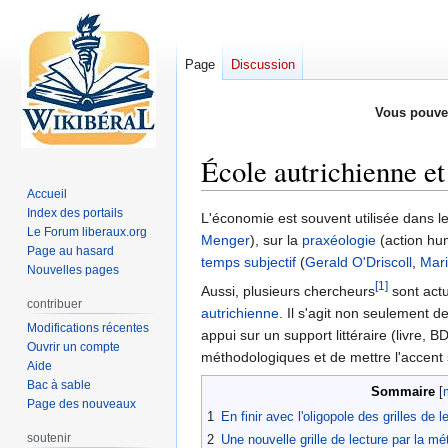
Page
Discussion
Vous pouve
École autrichienne et 
Accueil
Index des portails
Aller
Aller
L'économie est souvent utilisée dans les
Le Forum liberaux.org
à
à
Menger
), sur la
praxéologie
(action hu
Page au hasard
la
la
temps subjectif
(
Gerald O'Driscoll
,
Mari
Nouvelles pages
navigation
recherche
[1]
Aussi, plusieurs chercheurs
sont actu
contribuer
autrichienne
. Il s'agit non seulement d
Modifications récentes
appui sur un support littéraire (livre, 
Ouvrir un compte
méthodologiques et de mettre l'accent 
Aide
Bac à sable
Sommaire
Page des nouveaux
1
En finir avec l'oligopole des grilles de
soutenir
2
Une nouvelle grille de lecture par la mé