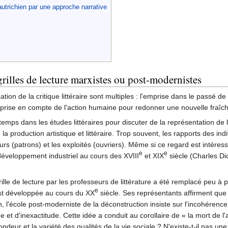
autrichien par une approche narrative
 grilles de lecture marxistes ou post-modernistes
ion de la critique littéraire sont multiples : l'emprise dans le passé de 
 prise en compte de l'action humaine pour redonner une nouvelle fraîc
emps dans les études littéraires pour discuter de la représentation de 
la production artistique et littéraire. Trop souvent, les rapports des i
rs (patrons) et les exploités (ouvriers). Même si ce regard est intéressan
e
e
 développement industriel au cours des XVIII
et XIX
siècle (Charles Di
ille de lecture par les professeurs de littérature a été remplacé peu à 
e
'est développée au cours du XX
siècle. Ses représentants affirment que 
on, l'école post-moderniste de la déconstruction insiste sur l'incohérence
 et d'inexactitude. Cette idée a conduit au corollaire de « la mort de l'
ondeur et la variété des qualités de la vie sociale ? N'existe-t-il pas une