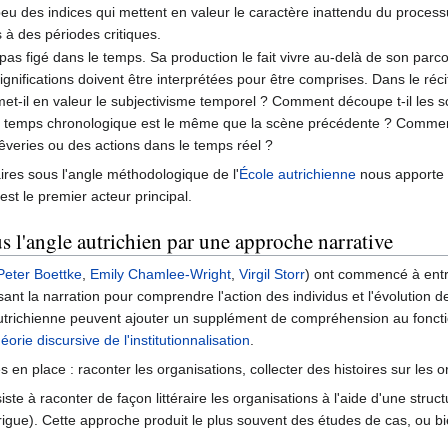
à peu des indices qui mettent en valeur le caractère inattendu du proce
s à des périodes critiques.
t pas figé dans le temps. Sa production le fait vivre au-delà de son parc
 significations doivent être interprétées pour être comprises. Dans le réc
t-il en valeur le subjectivisme temporel ? Comment découpe t-il les s
 le temps chronologique est le même que la scène précédente ? Commen
rêveries ou des actions dans le temps réel ?
ires sous l'angle méthodologique de l'
École autrichienne
nous apporte a
 est le premier acteur principal.
s l'angle autrichien par une approche narrative
Peter Boettke
,
Emily Chamlee-Wright
,
Virgil Storr
) ont commencé à entr
sant la narration pour comprendre l'action des individus et l'évolution de
 autrichienne peuvent ajouter un supplément de compréhension au fonct
éorie discursive de l'institutionnalisation
.
s en place : raconter les organisations, collecter des histoires sur les
ste à raconter de façon littéraire les organisations à l'aide d'une struc
ue). Cette approche produit le plus souvent des études de cas, ou bien