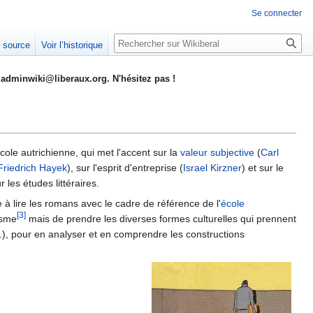
Se connecter
Rechercher
e source
Voir l’historique
adminwiki@liberaux.org. N'hésitez pas !
ole autrichienne, qui met l'accent sur ​​la
valeur subjective
(
Carl
Friedrich Hayek
), sur l'esprit d'entreprise (
Israel Kirzner
) et sur le
 les études littéraires.
e à lire les romans avec le cadre de référence de l'
école
[3]
isme
mais de prendre les diverses formes culturelles qui prennent
tc.), pour en analyser et en comprendre les constructions