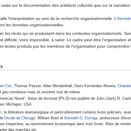
en axée sur la documentation des artefacts culturels que sur la narration
lle l'interprétation au sein de la recherche organisationnelle. L'
hermén
ment les données organisationnelles.
er les récits qui se produisent dans les contextes organisationnels. Sans
st difficile, voire impossible, à saisir. Le cadre peut être l'organisation e
Ou les textes produits par les membres de l'organisation pour comprendre 
es
en Cox
, Thomas Peyser, Allen Mendenhall, Darío Fernández-Morera,
Chandr
t peu nombreux mais ils existent tout de même.
American Novel", thèse de doctorat (Ph.D) non publiée de John (Jack) R. Cashi
rbor, Michigan, USA
n
, la littérature dramaturgique et particulièrement certains livres policiers, a
e l'
école de Chicago
. William Breit et
Kenneth G. Elzinga
, professeurs d'éco
uit leur inspecteur, au raisonnement économique dans trois livres. Mais de nom
ntanée des marchés etc.