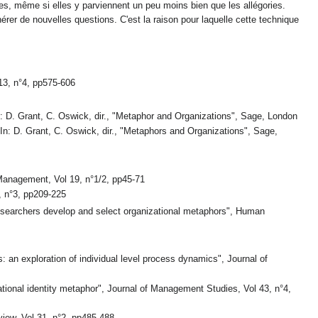
ues, même si elles y parviennent un peu moins bien que les allégories.
nérer de nouvelles questions. C'est la raison pour laquelle cette technique
13, n°4, pp575-606
n: D. Grant, C. Oswick, dir., "Metaphor and Organizations", Sage, London
In: D. Grant, C. Oswick, dir., "Metaphors and Organizations", Sage,
 Management, Vol 19, n°1/2, pp45-71
, n°3, pp209-225
 researchers develop and select organizational metaphors", Human
 an exploration of individual level process dynamics", Journal of
ational identity metaphor", Journal of Management Studies, Vol 43, n°4,
iew, Vol 31, n°2, pp485-488