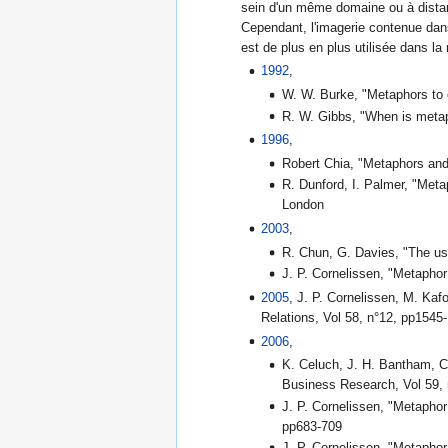
sein d'un même domaine ou à distanc
Cependant, l'imagerie contenue dans 
est de plus en plus utilisée dans la
1992
,
W. W. Burke, "Metaphors to 
R. W. Gibbs, "When is metap
1996
,
Robert Chia, "Metaphors and 
R. Dunford, I. Palmer, "Meta
London
2003
,
R. Chun, G. Davies, "The use
J. P. Cornelissen, "Metapho
2005
, J. P. Cornelissen, M. Ka
Relations, Vol 58, n°12, pp1545
2006
,
K. Celuch, J. H. Bantham, C.
Business Resea
J. P. Cornelissen, "Metaphor
pp683-709
J. P. Cornelissen, "Metapho