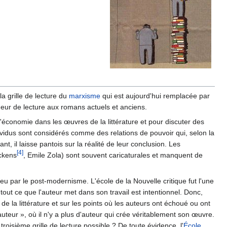
la grille de lecture du
marxisme
qui est aujourd'hui remplacée par
heur de lecture aux romans actuels et anciens.
l'économie dans les œuvres de la littérature et pour discuter des
ndividus sont considérés comme des relations de pouvoir qui, selon la
t, il laisse pantois sur la réalité de leur conclusion. Les
[4]
ckens
, Emile Zola) sont souvent caricaturales et manquent de
peu par le post-modernisme. L'école de la Nouvelle critique fut l'une
tout ce que l'auteur met dans son travail est intentionnel. Donc,
 de la littérature et sur les points où les auteurs ont échoué ou ont
auteur », où il n'y a plus d'auteur qui crée véritablement son œuvre.
 troisième grille de lecture possible ? De toute évidence, l'
École