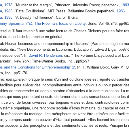
ga
,
1978
, "Murder at the Margin", Princeton University Press; paperback,
199
ga
,
1985
, "Fatal Equilibrium", MIT Press; Ballantine Books paperback,
1986
ga
,
1995
, "A Deadly Indifference", Carroll & Graf
Henry Spearman?"
,
The Freeman: Ideas on Liberty
, June, Vol 46, n°6, pp46
ai qu'il faut revenir à une saine lecture de Charles Dickens pour en faire ress
et du monde de l'entreprise en général.
eak House: business and entrepreneurship in Dickens" (Pas une si lugubre maiso
Cebula, dir., "New Developments in Economic Education", Edward Elgar, pp97-
onsequences", In
David R. Henderson
, dir., "The Fortune Encyclopedia of E
Markets", New York: Time-Warner Books, Inc., pp92-97
es and the Conditions for Entrepreneurship"
, In: T. William Boxx, Gary M. Qu
a, Inc., pp51-70
grec
metapherein
lorsque le sens d'un mot ou d'une idée est reporté ou transf
facilités pour alléger des incompréhensions entre individus ou pour percer d
ables de transcender un certain nombre d'obstacles à la communication. La m
cepts qui nous permettent ensuite de former des sauts sémantiques entre les 
 celui-ci de façon diverses, pas toujours vraies et donc contradictoires comme
système organique, une rencontre sociale d'êtres humains, du capital et des mach
iliter la pensée créative en adoptant des stratégies de réflexion non linéaires.
n, y compris contre un pouvoir d'État tout-puissant. Elles libèrent les tensio
n pour accéder à des perceptions et des sentiments cachés et réels. Puisque la