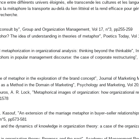
e entre différents univers éloignés, elle transcende les cultures et les lang
la métaphore la transporte au-delà du lien littéral et la rend efficace pour gé
 recherche.
consult by", Group and Organization Management, Vol 17, n°3, pp255-259
hor? The idea of understanding in theories of metaphor", Poetics Today, Vol 
metaphorization in organizational analysis: thinking beyond the thinkable", I
phors in popular management discourse: the case of corporate restructuring”, 
 of metaphor in the exploration of the brand concept", Journal of Marketing
r as a Method in the Domain of Marketing", Psychology and Marketing, Vol 20
fouros, A. R. Lock, "Metaphorical images of organization: how organizational
-1578
 Kasouf, "An extension of the marriage metaphor in buyer–seller relationships:
rch, Vol 59, n°5, pp573-581
 and the dynamics of knowledge in organization theory: a case of the organiz
r in organization theory: Progress and the past", Academy of Management Rev