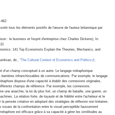
3
1-462
ortir tous les éléments positifs de l'œuvre de l'auteur britannique par
n : le business et l'esprit d'entreprise chez Charles Dickens), In:
111
conomics: 141 Top Economists Explain the Theories, Mechanics, and
inlivan, dir.,
"The Cultural Context of Economics and Politics
,
éré d’un champ conceptuel à un autre. Le langage métaphorique
es barrières infranchissables de communications. Par exemple, le langage
étaphore dispose d'une capacité à établir des connexions originales,
différents champs de référence. Par exemple, les connexions
 une anarchie, la loi du plus fort, un champ de bataille, une guerre, un
ines. La relation forte, de loyauté et de fidélité entre l'acheteur et le
ns issues de la confrontation entre le visuel perceptible faussement
 métaphore est efficace grâce à sa capacité à gérer les similitudes au