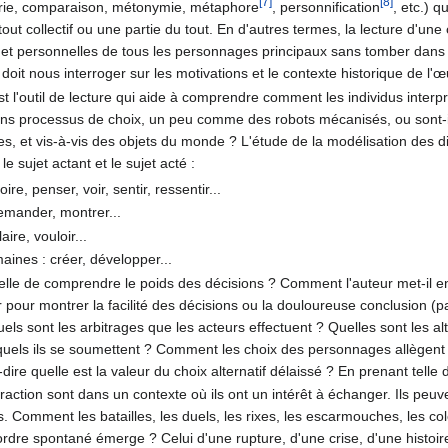
[7]
[8]
égorie, comparaison, métonymie, métaphore
, personnification
, etc.) 
out collectif ou une partie du tout. En d'autres termes, la lecture d'une
s et personnelles de tous les personnages principaux sans tomber dans 
e doit nous interroger sur les motivations et le contexte historique de l'
l'outil de lecture qui aide à comprendre comment les individus interprèt
ns processus de choix, un peu comme des robots mécanisés, ou sont-ils 
tres, et vis-à-vis des objets du monde ? L'étude de la modélisation des 
le sujet actant et le sujet acté :
re, penser, voir, sentir, ressentir...
demander, montrer...
aire, vouloir...
aines : créer, développer...
lle de comprendre le poids des décisions ? Comment l'auteur met-il en v
pier pour montrer la facilité des décisions ou la douloureuse conclusion
els sont les arbitrages que les acteurs effectuent ? Quelles sont les al
uels ils se soumettent ? Comment les choix des personnages allègent ou
dire quelle est la valeur du choix alternatif délaissé ? En prenant tell
raction sont dans un contexte où ils ont un intérêt à échanger. Ils peu
s. Comment les batailles, les duels, les rixes, les escarmouches, les co
dre spontané émerge ? Celui d'une rupture, d'une crise, d'une histoire