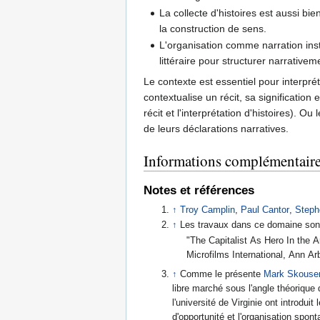
La collecte d'histoires est aussi bi
la construction de sens.
L'organisation comme narration insta
littéraire pour structurer narrative
Le contexte est essentiel pour interprét
contextualise un récit, sa signification e
récit et l'interprétation d'histoires). 
de leurs déclarations narratives.
Informations complémentair
Notes et références
↑
Troy Camplin
,
Paul Cantor
,
Steph
↑
Les travaux dans ce domaine son
"The Capitalist As Hero In the 
Microfilms International, Ann A
↑
Comme le présente
Mark Skouse
libre marché sous l'angle théorique d
l'université de Virginie ont introd
d'opportunité et l'organisation spo