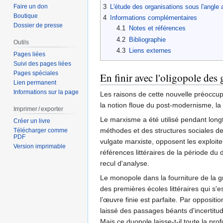
3
L'étude des organisations sous l'angle 
Faire un don
Boutique
4
Informations complémentaires
Dossier de presse
4.1
Notes et références
4.2
Bibliographie
Outils
4.3
Liens externes
Pages liées
Suivi des pages liées
Pages spéciales
En finir avec l'oligopole des
Lien permanent
Informations sur la page
Les raisons de cette nouvelle préoccupat
la notion floue du post-modernisme, la
Imprimer / exporter
Le marxisme a été utilisé pendant longt
Créer un livre
méthodes et des structures sociales de 
Télécharger comme
PDF
vulgate marxiste, opposent les exploiteu
Version imprimable
références littéraires de la période du
recul d'analyse.
Le monopole dans la fourniture de la gr
des premières écoles littéraires qui s
l’œuvre finie est parfaite. Par oppositi
laissé des passages béants d'incertitude
Mais ce duopole laisse-t-il toute la prof