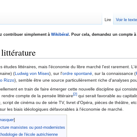
Lire
Voir le text
z contribuer simplement à
Wikibéral
. Pour cela, demandez un compte à 
littérature
 études littéraires, mais l'économie du libre marché l'est rarement. L'éc
maine) (
Ludwig von Mises
), sur l'
ordre spontané
, sur la connaissance (
o Rizzo
), semble être une source particulièrement riche d'analyses pour
ellement en train de faire émerger cette nouvelle discipline qui consist
[2]
e rendre compte de la pensée littéraire
qui serait favorable au capital
BD, script de cinéma ou de série TV, livret d'Opéra, pièces de théâtre, e
sur les biais idéologiques défavorables à l'économie de marché.
 lecture marxistes ou post-modernistes
thodologie de l'école autrichienne