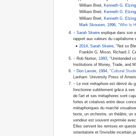
William Breit,
Kenneth G. Elzin
William Breit,
Kenneth G. Elzin
William Breit,
Kenneth G. Elzin
Mark Skousen
,
1996
,
"Who Is 
↑
Sarah Skwire
explique dans son ess
rapport aux valeurs du capitalisme 
2014
,
Sarah Skwire
, "Not so Bl
Franklin G. Mixon, Richard J. 
↑
Rob Norton,
1993
, "Unintended c
Institutions of Money, Trade, and 
↑
Don Lavoie
,
1994
,
"Cultural Studi
Lanham: University Press of Americ
↑
Le mot métaphore est dérivé du 
fonctionne subtilement grâce à ses 
de l'art et ses métaphores sont cap
fortes et créatives entre deux con
métaphoriques du marché visualisent
texte, un orchestre, un théâtre, un 
vendeur est souvent exprimée avec la métaphore du mariage. Les métaphores peuvent être utilisées pour fac
Elles servent les remises en questio
ostentatoire et l'invisible incertai