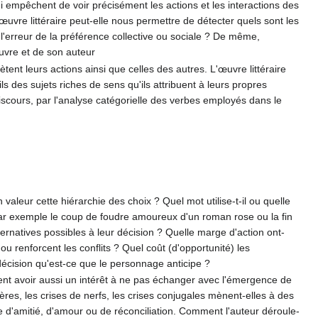
qui empêchent de voir précisément les actions et les interactions des
 œuvre littéraire peut-elle nous permettre de détecter quels sont les
l'erreur de la préférence collective ou sociale ? De même,
œuvre et de son auteur
ent leurs actions ainsi que celles des autres. L'œuvre littéraire
des sujets riches de sens qu'ils attribuent à leurs propres
discours, par l'analyse catégorielle des verbes employés dans le
aleur cette hiérarchie des choix ? Quel mot utilise-t-il ou quelle
 (par exemple le coup de foudre amoureux d'un roman rose ou la fin
ternatives possibles à leur décision ? Quelle marge d'action ont-
 renforcent les conflits ? Quel coût (d'opportunité) les
e décision qu'est-ce que le personnage anticipe ?
vent avoir aussi un intérêt à ne pas échanger avec l'émergence de
lères, les crises de nerfs, les crises conjugales mènent-elles à des
 d'amitié, d'amour ou de réconciliation. Comment l'auteur déroule-