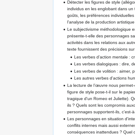
Détecter les figures de style (all
individus en les englobant dans un t
goûts, les préférences individuelle
l'analyse de la production artistiqu
Le subjectivisme méthodologique est 
présente-t-elle des personnages sa
activités dans les relations aux au
texte fournissent des précisions sur 
Les verbes d’action mentale : croi
Les verbes dialogiques : dire, 
Les verbes de volition : aimer, pl
Les autres verbes d'actions hum
La lecture de l’œuvre nous permet-e
figure de style pose-t-il sur le pa
tragique d'un Romeo et Juliette). Qu
ils ? Quels sont les compromis auxq
personnages supportent-ils, c'est-à-
Les personnages en situation d'inte
conflits internes mais aussi externe
conséquences inattendues ? Quel or