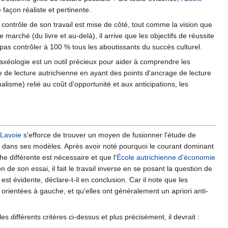
 façon réaliste et pertinente.
it contrôle de son travail est mise de côté, tout comme la vision que
rché (du livre et au-delà), il arrive que les objectifs de réussite
t pas contrôler à 100 % tous les aboutissants du succès culturel.
axéologie est un outil précieux pour aider à comprendre les
e de lecture autrichienne en ayant des points d'ancrage de lecture
lisme) relié au coût d'opportunité et aux anticipations, les
Lavoie
s'efforce de trouver un moyen de fusionner l'étude de
ure dans ses modèles. Après avoir noté pourquoi le courant dominant
he différente est nécessaire et que l'
École autrichienne d'économie
n de son essai, il fait le travail inverse en se posant la question de
 est évidente, déclare-t-il en conclusion. Car il note que les
t orientées à gauche, et qu'elles ont généralement un apriori anti-
différents critères ci-dessus et plus précisément, il devrait :