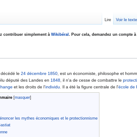
Lire
Voir le text
z contribuer simplement à
Wikibéral
. Pour cela, demandez un compte à 
 décédé le
24 décembre
1850
, est un économiste, philosophe et homm
 élu député des Landes en
1848
, il n'a de cesse de combattre le
protec
échange
et les droits de l'
individu
. Il a été la figure centrale de l'
école de 
maire
dénoncer les mythes économiques et le protectionnisme
astiat
ienne