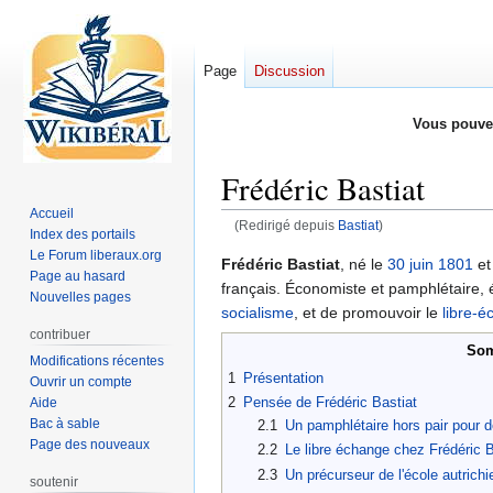
Page
Discussion
Vous pouve
Frédéric Bastiat
Accueil
(Redirigé depuis
Bastiat
)
Index des portails
Le Forum liberaux.org
Aller
Aller
Frédéric Bastiat
, né le
30 juin
1801
et
Page au hasard
à
à
français. Économiste et pamphlétaire,
Nouvelles pages
la
la
socialisme
, et de promouvoir le
libre-
navigation
recherche
contribuer
Som
Modifications récentes
1
Présentation
Ouvrir un compte
2
Pensée de Frédéric Bastiat
Aide
Bac à sable
2.1
Un pamphlétaire hors pair pour 
Page des nouveaux
2.2
Le libre échange chez Frédéric B
2.3
Un précurseur de l'école autrich
soutenir