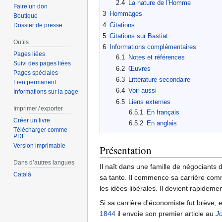
2.4
La nature de l'Homme
Faire un don
3
Hommages
Boutique
4
Citations
Dossier de presse
5
Citations sur Bastiat
Outils
6
Informations complémentaires
Pages liées
6.1
Notes et références
Suivi des pages liées
6.2
Œuvres
Pages spéciales
6.3
Littérature secondaire
Lien permanent
6.4
Voir aussi
Informations sur la page
6.5
Liens externes
Imprimer / exporter
6.5.1
En français
Créer un livre
6.5.2
En anglais
Télécharger comme
PDF
Version imprimable
Présentation
Dans d’autres langues
Il naît dans une famille de négociant
Català
sa tante. Il commence sa carrière comm
les idées libérales. Il devient rapideme
Si sa carrière d'économiste fut brève,
1844
il envoie son premier article au
J