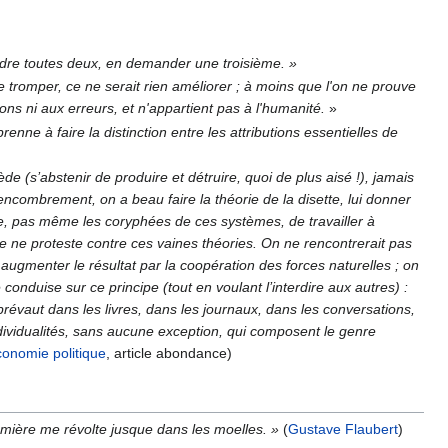
perdre toutes deux, en demander une troisième. »
e tromper, ce ne serait rien améliorer ; à moins que l'on ne prouve
ons ni aux erreurs, et n'appartient pas à l'humanité.
»
nne à faire la distinction entre les attributions essentielles de
de (s’abstenir de produire et détruire, quoi de plus aisé !), jamais
encombrement, on a beau faire la théorie de la disette, lui donner
, pas même les coryphées de ces systèmes, de travailler à
e ne proteste contre ces vaines théories. On ne rencontrerait pas
 augmenter le résultat par la coopération des forces naturelles ; on
conduise sur ce principe (tout en voulant l’interdire aux autres) :
prévaut dans les livres, dans les journaux, dans les conversations,
individualités, sans aucune exception, qui composent le genre
économie politique
, article abondance)
lumière me révolte jusque dans les moelles. »
(
Gustave Flaubert
)