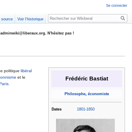
Se connecter
Rechercher
e source
Voir l’historique
adminwiki@liberaux.org. N'hésitez pas !
e politique
libéral
tionnisme
et le
Frédéric Bastiat
Paris
.
Philosophe
,
économiste
Dates
1801
-
1850