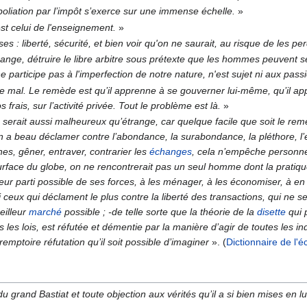
oliation par l’impôt s’exerce sur une immense échelle.
»
est celui de l'enseignement.
»
es : liberté, sécurité, et bien voir qu'on ne saurait, au risque de les 
hange, détruire le libre arbitre sous prétexte que les hommes peuvent s
 participe pas à l'imperfection de notre nature, n'est sujet ni aux passi
e mal. Le remède est qu’il apprenne à se gouverner lui-même, qu’il appre
s frais, sur l’activité privée. Tout le problème est là.
»
a serait aussi malheureux qu’étrange, car quelque facile que soit le remè
 On a beau déclamer contre l’abondance, la surabondance, la pléthore, l’
nes, gêner, entraver, contrarier les
échanges
, cela n’empêche personne
surface du globe, on ne rencontrerait pas un seul homme dont la pratiqu
lleur parti possible de ses forces, à les ménager, à les économiser, à en
eux qui déclament le plus contre la liberté des transactions, qui ne se 
eilleur
marché
possible ; -de telle sorte que la théorie de la
disette
qui 
s les lois, est réfutée et démentie par la manière d’agir de toutes les 
remptoire réfutation qu’il soit possible d’imaginer
». (
Dictionnaire de l'
u grand Bastiat et toute objection aux vérités qu’il a si bien mises en 