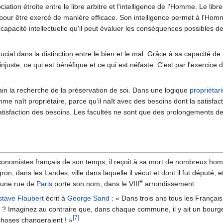
iation étroite entre le libre arbitre et l'intelligence de l'Homme. Le lib
pour être exercé de manière efficace. Son intelligence permet à l'Homme
e capacité intellectuelle qu'il peut évaluer les conséquences possibles 
crucial dans la distinction entre le bien et le mal. Grâce à sa capacit
 injuste, ce qui est bénéfique et ce qui est néfaste. C'est par l'exercice 
n la recherche de la préservation de soi. Dans une logique
propriétari
me naît propriétaire, parce qu’il naît avec des besoins dont la satisfac
satisfaction des besoins. Les facultés ne sont que des prolongements de
onomistes français de son temps, il reçoit à sa mort de nombreux ho
 dans les Landes, ville dans laquelle il vécut et dont il fut député, et 
e
'une rue de
Paris
porte son nom, dans le VIII
arrondissement.
tave Flaubert
écrit à
George Sand
: « Dans trois ans tous les Français
 Imaginez au contraire que, dans chaque commune, il y ait un bourgeoi
[7]
 choses changeraient ! »