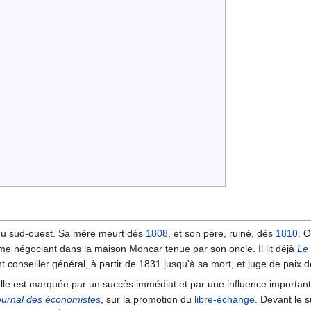
s du sud-ouest. Sa mère meurt dès
1808
, et son père, ruiné, dès
1810
. O
e négociant dans la maison Moncar tenue par son oncle. Il lit déjà
Le
nt conseiller général, à partir de 1831 jusqu'à sa mort, et juge de paix 
 elle est marquée par un succès immédiat et par une influence importan
ournal des économistes
, sur la promotion du
libre-échange
. Devant le s