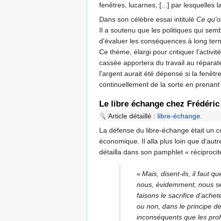
fenêtres, lucarnes, [...] par lesquelles
Dans son célèbre essai intitulé
Ce qu'on
Il a soutenu que les politiques qui sem
d'évaluer les conséquences à long ter
Ce thème, élargi pour critiquer l'activité
cassée apportera du travail au réparate
l'argent aurait été dépensé si la fenêt
continuellement de la sorte en prenant 
Le libre échange chez Frédéric
Article détaillé :
libre-échange
.
La défense du libre-échange était un co
économique. Il alla plus loin que d'aut
détailla dans son pamphlet « réciproci
«
Mais, disent-ils, il faut
nous, évidemment, nous se
faisons le sacrifice d’achet
ou non, dans le principe d
inconséquents que les proh