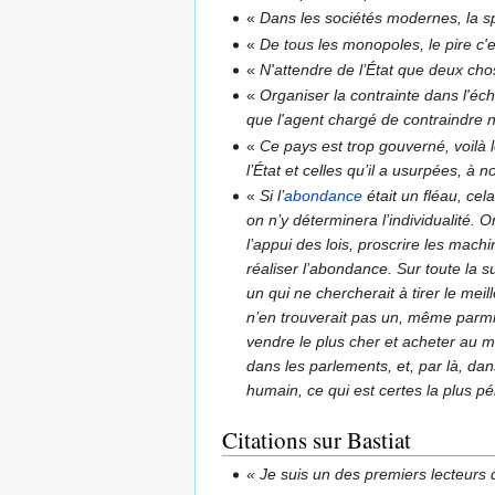
«
Dans les sociétés modernes, la sp
«
De tous les monopoles, le pire c'
«
N'attendre de l’État que deux chos
«
Organiser la contrainte dans l'éc
que l'agent chargé de contraindre ne
«
Ce pays est trop gouverné, voilà l
l’État et celles qu’il a usurpées, à no
«
Si l’
abondance
était un fléau, cel
on n’y déterminera l’individualité.
l’appui des lois, proscrire les machi
réaliser l’abondance. Sur toute la 
un qui ne chercherait à tirer le mei
n’en trouverait pas un, même parmi c
vendre le plus cher et acheter au m
dans les parlements, et, par là, dan
humain, ce qui est certes la plus pé
Citations sur Bastiat
« Je suis un des premiers lecteurs d