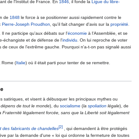
nt de l'Institut de France. En
1846
, il fonde la
Ligue du libre-
ion de
1848
le force à se positionner aussi rapidement contre le
c
Pierre-Joseph Proudhon
, qu'il fait changer d'avis sur la
propriété
.
l ne participe qu'aux débats sur l'
économie
à l'Assemblée, et se
re-échangiste et de défense de l'
individu
. On lui reproche de voter
tes de ceux de l'extrême gauche. Pourquoi n'a-t-on pas signalé aussi
 à Rome (
Italie
) où il était parti pour tenter de se remettre.
me
es satiriques, et visent à débusquer les principaux mythes ou
ux dépens de tout le monde
), du
socialisme
(
la
spoliation
légale
), de
 la Fraternité légalement forcée, sans que la Liberté soit légalement
[2]
rt des fabricants de chandelles
, qui demandent à être protégés
achève par la demande d'une « loi qui ordonne la fermeture de toutes