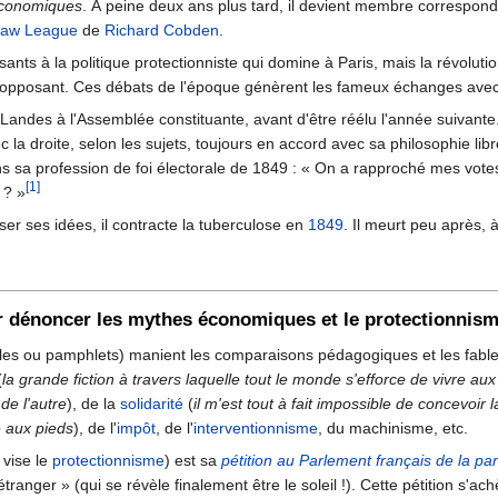
conomiques
. À peine deux ans plus tard, il devient membre corresponda
Law League
de
Richard Cobden
.
osants à la politique protectionniste qui domine à Paris, mais la révolut
he opposant. Ces débats de l'époque génèrent les fameux échanges ave
ndes à l'Assemblée constituante, avant d'être réélu l'année suivante. I
c la droite, selon les sujets, toujours en accord avec sa philosophie lib
 dans sa profession de foi électorale de 1849 : « On a rapproché mes vo
[1]
 ? »
user ses idées, il contracte la tuberculose en
1849
. Il meurt peu après,
r dénoncer les mythes économiques et le protectionnis
rticles ou pamphlets) manient les comparaisons pédagogiques et les fabl
(
la grande fiction à travers laquelle tout le monde s'efforce de vivre a
 de l'autre
), de la
solidarité
(
il m'est tout à fait impossible de concevoir
e aux pieds
), de l'
impôt
, de l'
interventionnisme
, du machinisme, etc.
 vise le
protectionnisme
) est sa
pétition au Parlement français de la pa
étranger » (qui se révèle finalement être le soleil !). Cette pétition s'