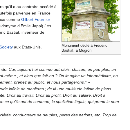
rs qu'il a au contraire accédé à
outefois parvenue en France
ovince comme
Gilbert Fournier
eudonyme d'Emile Jappi)
Les
éric Bastiat, inventeur de
Monument dédié à Frédéric
 Society
aux États-Unis.
Bastiat, à Mugron.
 monde. Car, aujourd'hui comme autrefois, chacun, un peu plus, un
à soi-même ; et alors que fait-on ? On imagine un intermédiaire, on
êtement, prenez au public, et nous partagerons."
»
ltitude infinie de manières ; de là une multitude infinie de plans
, Droit au travail, Droit au profit, Droit au salaire, Droit à
, en ce qu'ils ont de commun, la spoliation légale, qui prend le nom
sociétés, conducteurs de peuples, pères des nations, etc. Trop de