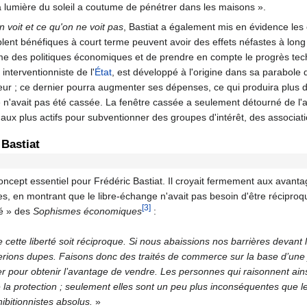
 la lumière du soleil a coutume de pénétrer dans les maisons ».
 voit et ce qu'on ne voit pas
, Bastiat a également mis en évidence les
blent bénéfiques à court terme peuvent avoir des effets néfastes à lon
me des politiques économiques et de prendre en compte le progrès tech
 interventionniste de l'
État
, est développé à l'origine dans sa parabole 
ur ; ce dernier pourra augmenter ses dépenses, ce qui produira plus d'
re n'avait pas été cassée. La fenêtre cassée a seulement détourné de l'a
aux plus actifs pour subventionner des groupes d'intérêt, des association
 Bastiat
ncept essentiel pour Frédéric Bastiat. Il croyait fermement aux avantage
res, en montrant que le libre-échange n'avait pas besoin d'être récipro
[3]
té » des
Sophismes économiques
:
 que cette liberté soit réciproque. Si nous abaissions nos barrières deva
rions dupes. Faisons donc des traités de commerce sur la base d’une 
er pour obtenir l’avantage de vendre. Les personnes qui raisonnent ainsi,
e la protection ; seulement elles sont un peu plus inconséquentes que l
ibitionnistes absolus.
»