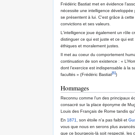
Frédéric Bastiat met en évidence l'assoc
nécessite une intelligence développée 
se présentent à lui. C'est grâce à cett
convictions et ses valeurs.
L'intelligence joue également un rôle 
distinguer ce qui est juste et ce qui est
éthiques et moralement justes.
Il met au coeur du comportement humai
continuation de son existence : « L’Hom
dont l’exercice est indispensable à la 
[6]
facultés » (Frédéric Bastiat
)
Hommages
Reconnu comme l'un des principaux éc
consacré sur la place éponyme de Mugron,
Louis des Français de Rome tandis qu
En
1871
, son étoile n'a pas faibli et
Gus
vous que nous en serons plus avancés ?
que ce bourgeois-là soit respecté, les