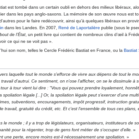
tiat est tombé dans un certain oubli en dehors des milieux libéraux, alo
culier dans les pays anglo-saxons. La mémoire de son œuvre nous est t
d'autres pour le faire redécouvrir, ainsi qu'à quelques libéraux en pr
in
dans les Landes. En 2007,
René de Laportalière
publie (sous le ps
bout de l’État
, un petit livre qui contient de nombreux clins d’œil à Fréd
oir ce qui ne se voit pas ».
'hui son nom, telles le Cercle Frédéric Bastiat en France, ou la
Bastiat
travers laquelle tout le monde s'efforce de vivre aux dépens de tout le
 travail d'autrui. Ce sentiment, on n'ose l'afficher, on se le dissimule 
e tour à tour vient lui dire : "Vous qui pouvez prendre loyalement, honn
 la spoliation légale [...] Or, la spoliation légale peut s'exercer d'une mu
primes, subventions, encouragements, impôt progressif, instruction gratuite
de travail, gratuité du crédit, etc. Et c'est l'ensemble de tous ces plans
le monde ; il y a trop de législateurs, organisateurs, instituteurs de 
nité pour la régenter, trop de gens font métier de s'occuper d'elle.
»
nt une perte, encore moins est-il nécessairement une spoliation.
»