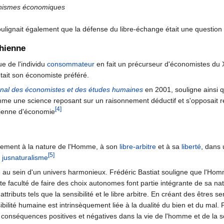
hismes économiques
soulignait également que la défense du libre-échange était une questio
chienne
ue de l'individu
consommateur
en fait un précurseur d'économistes du
 était son économiste préféré.
nal des économistes et des études humaines
en 2001, souligne ainsi q
me une science reposant sur un raisonnement déductif et s'opposait ré
[4]
hienne d'économie
argement à la nature de l'Homme, à son
libre-arbitre
et à sa
liberté
, dans 
[5]
e
jusnaturalisme
u sein d'un univers harmonieux. Frédéric Bastiat souligne que l'Homme
tte faculté de faire des choix autonomes font partie intégrante de sa n
ributs tels que la sensibilité et le libre arbitre. En créant des êtres se
ilité humaine est intrinsèquement liée à la dualité du bien et du mal. P
 conséquences positives et négatives dans la vie de l'homme et de la s