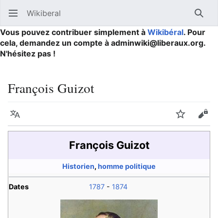
Wikiberal
Ouvrir le menu principal
Reche
Vous pouvez contribuer simplement à
Wikibéral
. Pour
cela, demandez un compte à adminwiki@liberaux.org.
N'hésitez pas !
François Guizot
Langue
Suivre
Modifier
François Guizot
Historien
,
homme politique
Dates
1787
-
1874