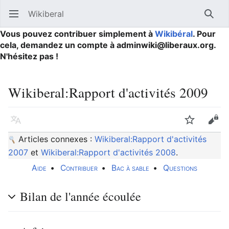
Wikiberal
Ouvrir le menu principal
Reche
Vous pouvez contribuer simplement à
Wikibéral
. Pour
cela, demandez un compte à adminwiki@liberaux.org.
N'hésitez pas !
Wikiberal
:
Rapport d'activités 2009
Langue
Suivre
Modifier
Articles connexes :
Wikiberal:Rapport d'activités
2007
et
Wikiberal:Rapport d'activités 2008
.
Aide
•
Contribuer
•
Bac à sable
•
Questions
Bilan de l'année écoulée