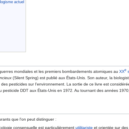
ologisme actuel
e
uerres mondiales et les premiers bombardements atomiques au
XX
s
encieux
(Silent Spring) est publié aux États-Unis. Son auteur, la biologis
s des pesticides sur l'environnement. La sortie de ce livre est consi
 du pesticide DDT aux États-Unis en 1972. Au tournant des années 1970
rants que l'on peut distinguer :
écologie consensuelle est particulièrement
utilitariste
et orientée sur des