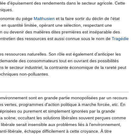
dée d'épuisement des rendements dans le secteur agricole. Cette
miques.
'économie du piège
Malthusien
et la faire sortir du déclin de l'état
s en quantité limitée, opérant une sélection, respectant une
ion ou devenir des matières dites premières est inséparable des
entretien des ressources est aussi connue sous le nom de
Tragédie
es ressources naturelles. Son rôle est également d'anticiper les
 la demande des consommateurs tout en ouvrant des possibilités
s le secteur industriel, la contrainte économique de la rareté peut
 techniques non-polluantes.
l'environnement sont en grande partie monopolisées par un recours
ites vertes, programmes d'action politique à marche forcée, etc. En
t méprisées ou purement et simplement ignorées par la grande
 la scène, occultant les solutions libérales souvent perçues comme
libérale serait insensible aux problèmes liés à l'environnement,
-libérale, échappe difficilement à cette croyance. À titre