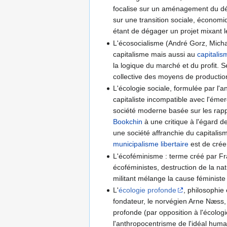
focalise sur un aménagement du d
sur une transition sociale, écono
étant de dégager un projet mixant 
L'écosocialisme (André Gorz, Michae
capitalisme mais aussi au
capitalis
la logique du marché et du profit. 
collective des moyens de production, 
L'écologie sociale, formulée par l'a
capitaliste incompatible avec l'ém
société moderne basée sur les rap
Bookchin
à une critique à l'égard d
une société affranchie du capitalis
municipalisme libertaire
est de créer
L'écoféminisme : terme créé par Fra
écoféministes, destruction de la 
militant mélange la cause féministe
L'
écologie profonde
, philosophie
fondateur, le norvégien Arne Næss,
profonde (par opposition à l'écologi
l'anthropocentrisme de l'idéal human