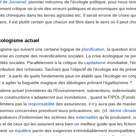
d de Jouvenel
, pionnier méconnu de l'écologie politique, pour nous rend
tement critique vis-à-vis des erreurs politiques et économiques qui mènen
uits chimiques dans les terres agricoles etc. Il serait erroné de croire q
aire, il est plutôt certain que chacun est libre dans le sens où il peut 
écologisme actuel
logisme qui suivent une certaine logique de
planification
, la question éco
se en compte des revendications sociales. La crise écologique ne pourr
alités sociales. Parallèlement à la critique du
capitalisme
mondialisé, l'é
ribution des richesses. Sachant que l'objectif de l'écologie est de prés
t : à partir de quels fondements peut-on établir que l'écologie en conj
t à agiter la baguette magique des idéologies prônant l'égalitarisme ?
tème actuel (ministères de l'Environnement, subventions, indemnisati
es constructions s’adapteront aux inondations ; quand le FIPOL (Fonds
limitera pas la
responsabilité
des assurances, il n’y aura pas de marées
rsonnes concernées prendront leurs précautions, etc. (cf.
dérivé climat
 pollueurs d'indemniser les victimes des
externalités
qu'ils produisent, 
s et de ceux qui les assurent sera bien un meilleur guide que les fictio
tenir un
équilibre
parmi des exigences irrémédiablement incompatibles