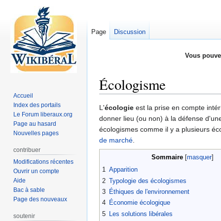
Page
Discussion
Vous pouve
Écologisme
Accueil
Index des portails
Aller
Aller
L'
écologie
est la prise en compte intér
Le Forum liberaux.org
à
à
donner lieu (ou non) à la défense d'u
Page au hasard
la
la
écologismes comme il y a plusieurs écol
Nouvelles pages
navigation
recherche
de marché
.
contribuer
Sommaire
Modifications récentes
1
Apparition
Ouvrir un compte
Aide
2
Typologie des écologismes
Bac à sable
3
Éthiques de l'environnement
Page des nouveaux
4
Économie écologique
5
Les solutions libérales
soutenir