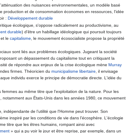
'atténuation des nuisances environnementales, un modèle basé
de production et de consommation économes en ressources, l'idée
oir :
Développement durable
ritique écologique, s'oppose radicalement au productivisme, au
ent durable
) d'être un habillage idéologique qui poursuit toujours
 et le
capitalisme
, le mouvement écosocialiste propose la propriété
sociaux sont liés aux problèmes écologiques. Jugeant la société
roposant un dépassement du capitalisme tout en critiquant la
ssité de répondre aux enjeux de la crise écologique mène
Murray
randes firmes. Théoricien du
municipalisme libertaire
, il envisage
aque individu exerce le principe de démocratie directe. L'idée du
s femmes au même titre que l'exploitation de la nature. Pour les
que, notamment aux États-Unis dans les années 1980, ce mouvement
e, indépendante de l’utilité que l'Homme peut trouver. Son
me inspiré par les conditions de vie dans l'écosphère. L'écologie
même titre que les êtres humains, rompant ainsi avec
ement
» qui a pu voir le jour et être reprise, par exemple, dans un