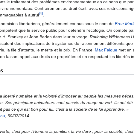
dans le traitement des problèmes environnementaux en ce sens que par le 
ironnementaux. Contrairement au droit écrit, avec ses restrictions rigo
[4]
ommageables à autrui
.
onomistes libertariens, généralement connus sous le nom de
Free Mark
ompétent que le service public pour défendre l'écologie. On compte pa
e H. Stankey et John Baden dans leur ouvrage,
Rationing Wilderness 
scutent des implications de 5 systèmes de rationnement différents que 
ie, la file d'attente, le mérite et le prix. En France,
Max Falque
met en a
n faisant appel aux droits de propriétés et en respectant les libertés in
es
la liberté humaine et la volonté d’imposer au peuple les mesures néces
. Ses principaux animateurs sont passés du rouge au vert. Ils ont été 
it pas ce qui est bon pour lui, c’est à la société de le lui apprendre.
»
eau
,
30/07/2014
 verte, c'est pour l'Homme la punition, la vie dure ; pour la société, c'es