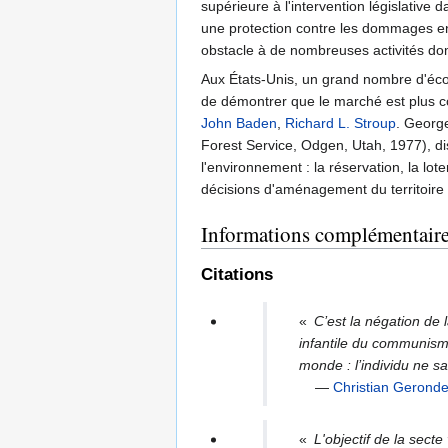
supérieure à l'intervention législative 
une protection contre les dommages env
obstacle à de nombreuses activités d
Aux États-Unis, un grand nombre d'éc
de démontrer que le marché est plus c
John Baden
,
Richard L. Stroup
. Georg
Forest Service, Odgen, Utah, 1977), di
l'environnement : la réservation, la loter
décisions d'aménagement du territoire e
Informations complémentair
Citations
«
C’est la négation de 
infantile du communisme
monde : l’individu ne sa
—
Christian Gerond
«
L'objectif de la secte