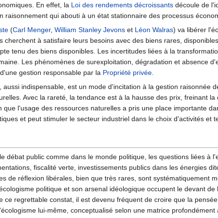
onomiques. En effet, la
Loi des rendements décroissants
découle de l'i
 raisonnement qui abouti à un état stationnaire des processus écono
ste
(
Carl Menger
,
William Stanley Jevons
et
Léon Walras
) va libérer l
dus cherchent à satisfaire leurs besoins avec des biens rares, disponible
pte tenu des biens disponibles. Les incertitudes liées à la transformat
umaine. Les phénomènes de surexploitation, dégradation et absence d'
e d'une gestion responsable par la
Propriété privée
.
, aussi indispensable, est un mode d'incitation à la gestion raisonnée d
urelles. Avec la rareté, la tendance est à la hausse des prix, freinant
n que l'usage des ressources naturelles a pris une place importante dan
ques et peut stimuler le secteur industriel dans le choix d'activités et
le débat public comme dans le monde politique, les questions liées à 
ementations, fiscalité verte, investissements publics dans les énergies d
istes de réflexion libérales, bien que très rares, sont systématiquemen
L'écologisme politique et son arsenal idéologique occupent le devant de
 ce regrettable constat, il est devenu fréquent de croire que la pensée 
écologisme lui-même, conceptualisé selon une matrice profondément anti