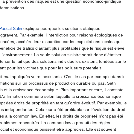
e, la prévention des risques est une question économico-juridique
ndemnisations.
Pascal Salin
explique pourquoi les solutions étatiques
gravent. Par exemple, l'interdiction pour raisons écologiques de
cées, accélère leur disparition car les exploitations locales qui
néficie de trafics d'autant plus profitables que le risque est élevé.
 l'environnement. La seule solution sinistre serait donc d'étatiser
te sur le fait que des solutions individuelles existent, fondées sur le
ant pour les victimes que pour les pollueurs potentiels.
t mal appliqués voire inexistants. C'est le cas par exemple dans le
formations sur un processus de production durable ou pas. Seth
inis et la croissance économique. Plus important encore, il constate
 L'affirmation commune selon laquelle la croissance économique
pt des droits de propriété en tant qu'ordre évolutif. Par exemple, le
 indépendantes. Cela leur a été profitable car l'évolution du droit
s à la common law. En effet, les droits de propriété n'ont pas été
 problèmes rencontrés. La common law a produit des règles
 social et économique puissent être appréciés. Elle est souvent