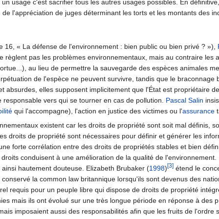
un usage c'est sacrifier tous les autres usages possibles. En définitiv
e de l'appréciation de juges déterminant les torts et les montants des i
e 16, « La défense de l'environnement : bien public ou bien privé ? »),
e règlent pas les problèmes environnementaux, mais au contraire les ag
tortue...), au lieu de permettre la sauvegarde des espèces animales mena
 perpétuation de l'espèce ne peuvent survivre, tandis que le braconnage bé
t absurdes, elles supposent implicitement que l'État est propriétaire de
de responsable vers qui se tourner en cas de pollution.
Pascal Salin
insis
lité
qui l'accompagne), l'action en justice des victimes ou l'
assurance
t
mentaux existent car les droits de propriété sont soit mal définis, soi
Les droits de propriété sont nécessaires pour définir et générer les in
 une forte corrélation entre des droits de propriétés stables et bien déf
roits conduisent à une amélioration de la qualité de l'environnement.
[3]
 ainsi hautement douteuse. Elizabeth Brubaker (
1998
)
étend le conce
conservé la common law britannique lorsqu'ils sont devenus des nations
l requis pour un peuple libre qui dispose de droits de propriété intégré
nies mais ils ont évolué sur une très longue période en réponse à des
mais imposaient aussi des responsabilités afin que les fruits de l'ordre