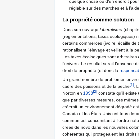
quelque chose ou d'un endroit pour 
réglable sur des marchés et à l'aid
La propriété comme solution
Dans son ouvrage
Libéralisme
(chapitr
(réglementations, taxes écologiques) n
certains commerces (ivoire, écaille de 
rationalisent l'élevage et veillent à la
Les taxes écologiques sont arbitraires e
l'univers. Le résultat serait l'absence 
droit de propriété (et donc la
responsabi
Un grand nombre de problèmes environne
[1]
cadre des poissons et de la pêche
. 
[2]
Norton en
1998
constate qu'il existe
que par diverses mesures, ces mêmes d
créerait un environnement dégradé est
Canada et les États-Unis ont tous deux 
commun est concomitant à l'ordre nature
créés de novo dans les nouvelles colo
cohérentes qui protégeaient les droits 