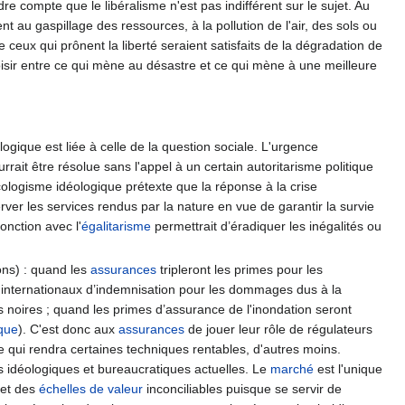
re compte que le libéralisme n'est pas indifférent sur le sujet. Au
t au gaspillage des ressources, à la pollution de l'air, des sols ou
ue ceux qui prônent la liberté seraient satisfaits de la dégradation de
choisir entre ce qui mène au désastre et ce qui mène à une meilleure
logique est liée à celle de la question sociale. L'urgence
ait être résolue sans l'appel à un certain autoritarisme politique
cologisme idéologique prétexte que la réponse à la crise
erver les services rendus par la nature en vue de garantir la survie
onction avec l'
égalitarisme
permettrait d’éradiquer les inégalités ou
ons) : quand les
assurances
tripleront les primes pour les
 internationaux d’indemnisation pour les dommages dus à la
 noires ; quand les primes d’assurance de l'inondation seront
ique
). C'est donc aux
assurances
de jouer leur rôle de régulateurs
ce qui rendra certaines techniques rentables, d'autres moins.
ns idéologiques et bureaucratiques actuelles. Le
marché
est l'unique
 et des
échelles de valeur
inconciliables puisque se servir de