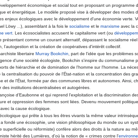
éveloppement économique et social tout en proposant un programme d
mique et énergétique. Le modèle proposé vise à développer des modes 
les enjeux écologiques avec le développement d'une économie verte. V
l Löwy ...), assemblant à la fois le
socialisme
et le
marxisme
avec la c
me vert
. Les écosocialistes accusent le capitalisme vert (ou
développem
Se présentant comme un courant alternatif, dépassant le socialisme réel
l’autogestion et la création de coopératives d'intérêt collectif.
narchiste libertaire
Murray Bookchin
, part de l'idée que les problèmes 
ergence d'une société écologiste, Bookchin s'inspire du communalisme p
ports de hiérarchie et de domination de l'homme sur l'homme. La néce
e la centralisation du pouvoir de l'État-nation et la concentration des g
me et de l'État, formée par des communes libres et autonomes. Ainsi, ch
 des institutions décentralisées et autogérées.
nçoise d’Eaubonne et qui reprend l'exploitation et la discrimination de
nature et oppression des femmes sont liées. Devenu mouvement politi
 avec la cause écologique.
 écologique qui prête à tous les êtres vivants la même valeur intrinsèqu
 a fondé une écosophie, une vision philosophique du monde ou un systè
e superficielle ou réformiste) confère alors des droits à la nature au 
iste hérité des Lumières, d'où la notion de « crimes contre l'
environn