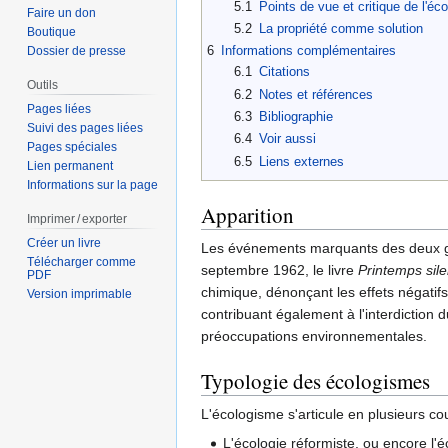
5.1
Points de vue et critique de l'éc
Faire un don
5.2
La propriété comme solution
Boutique
6
Informations complémentaires
Dossier de presse
6.1
Citations
Outils
6.2
Notes et références
Pages liées
6.3
Bibliographie
Suivi des pages liées
6.4
Voir aussi
Pages spéciales
6.5
Liens externes
Lien permanent
Informations sur la page
Apparition
Imprimer / exporter
Créer un livre
Les événements marquants des deux g
Télécharger comme
septembre 1962, le livre
Printemps sil
PDF
chimique, dénonçant les effets négatif
Version imprimable
contribuant également à l'interdiction
préoccupations environnementales.
Typologie des écologismes
L'écologisme s'articule en plusieurs cou
L'écologie réformiste, ou encore l'