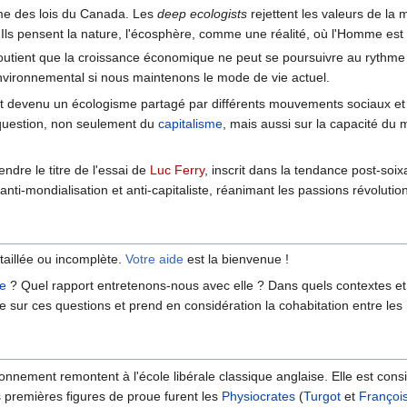
me des lois du Canada. Les
deep ecologists
rejettent les valeurs de la 
. Ils pensent la nature, l'écosphère, comme une réalité, où l'Homme est 
utient que la croissance économique ne peut se poursuivre au rythme a
nvironnemental si nous maintenons le mode de vie actuel.
 devenu un écologisme partagé par différents mouvements sociaux et e
 question, non seulement du
capitalisme
, mais aussi sur la capacité du 
ndre le titre de l'essai de
Luc Ferry
, inscrit dans la tendance post-soi
anti-mondialisation et anti-capitaliste, réanimant les passions révolutio
taillée ou incomplète.
Votre aide
est la bienvenue !
re
? Quel rapport entretenons-nous avec elle ? Dans quels contextes e
e sur ces questions et prend en considération la cohabitation entre les
nnement remontent à l'école libérale classique anglaise. Elle est consi
s premières figures de proue furent les
Physiocrates
(
Turgot
et
Françoi