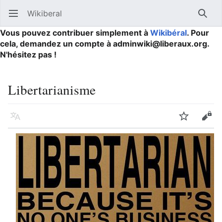
Wikiberal
Ouvrir le menu principal
Reche
Vous pouvez contribuer simplement à
Wikibéral
. Pour
cela, demandez un compte à adminwiki@liberaux.org.
N'hésitez pas !
Libertarianisme
Langue
Suivre
Modifier