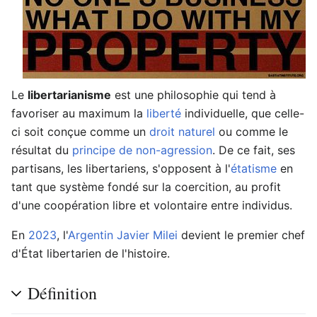
Le
libertarianisme
est une philosophie qui tend à
favoriser au maximum la
liberté
individuelle, que celle-
ci soit conçue comme un
droit naturel
ou comme le
résultat du
principe de non-agression
. De ce fait, ses
partisans, les libertariens, s'opposent à l'
étatisme
en
tant que système fondé sur la coercition, au profit
d'une coopération libre et volontaire entre individus.
En
2023
, l'
Argentin
Javier Milei
devient le premier chef
d'État libertarien de l'histoire.
Définition